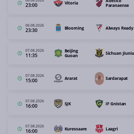
06.08.2026
Atletico
Vitoria
23:00
Paranaense
06.08.2026
Blooming
Always Ready
23:30
07.08.2026
Beijing
Sichuan Jiuni
11:35
Guoan
07.08.2026
Ararat
Sardarapat
15:00
07.08.2026
SJK
IF Gnistan
16:00
07.08.2026
Kuressaare
Laagri
16:00