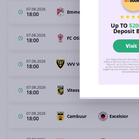
07.08.2026
Emmen
Roda
18:00
Up TO
$20
Deposit 
07.08.2026
FC OSS
NAC Breda
18:00
Visit
Join Mybookie and Receive Up
07.08.2026
Deposit Bonus! Secure a 100% 
VVV Venlo
Heracles
deposit, up to the maximu
18:00
access and withdraw your bon
wagering requirements. See belo
BeGambleAwar
07.08.2026
Vitesse
Waalwijk
18:00
07.08.2026
Cambuur
Excelsior
18:00