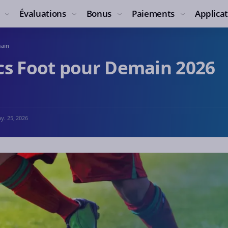
Évaluations
Bonus
Paiements
Applica
main
cs Foot pour Demain 2026
y. 25, 2026