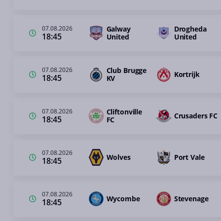
07.08.2026
Galway
Drogheda
18:45
United
United
07.08.2026
Club Brugge
Kortrijk
18:45
KV
07.08.2026
Cliftonville
Crusaders FC
18:45
FC
07.08.2026
Wolves
Port Vale
18:45
07.08.2026
Wycombe
Stevenage
18:45