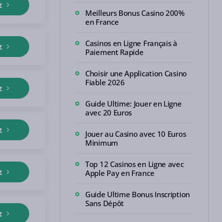
z
Meilleurs Bonus Casino 200%
en France
Casinos en Ligne Français à
z
Paiement Rapide
Choisir une Application Casino
Fiable 2026
z
Guide Ultime: Jouer en Ligne
avec 20 Euros
z
Jouer au Casino avec 10 Euros
Minimum
Top 12 Casinos en Ligne avec
z
Apple Pay en France
Guide Ultime Bonus Inscription
Sans Dépôt
z