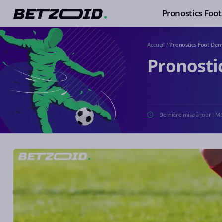
Pronostics Foot
Accueil
/
Pronostics Foot De
Pronosti
Dernière mise à jour :
Ma