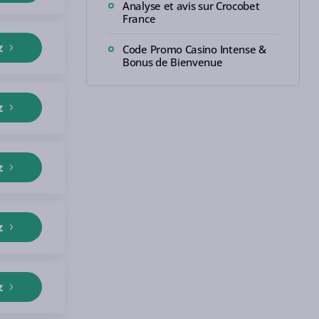
Analyse et avis sur Crocobet
France
z
Code Promo Casino Intense &
Bonus de Bienvenue
z
z
z
z