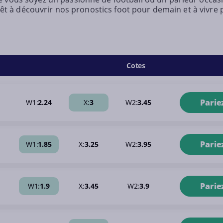
Prêt à découvrir nos pronostics foot pour demain et à vivre
Cotes
Parie
W1:
2.24
X:
3
W2:
3.45
Parie
W1:
1.85
X:
3.25
W2:
3.95
Parie
W1:
1.9
X:
3.45
W2:
3.9