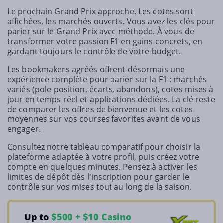
Le prochain Grand Prix approche. Les cotes sont
affichées, les marchés ouverts. Vous avez les clés pour
parier sur le Grand Prix avec méthode. À vous de
transformer votre passion F1 en gains concrets, en
gardant toujours le contrôle de votre budget.
Les bookmakers agréés offrent désormais une
expérience complète pour parier sur la F1 : marchés
variés (pole position, écarts, abandons), cotes mises à
jour en temps réel et applications dédiées. La clé reste
de comparer les offres de bienvenue et les cotes
moyennes sur vos courses favorites avant de vous
engager.
Consultez notre tableau comparatif pour choisir la
plateforme adaptée à votre profil, puis créez votre
compte en quelques minutes. Pensez à activer les
limites de dépôt dès l'inscription pour garder le
contrôle sur vos mises tout au long de la saison.
Up to
$500 + $10 Casino