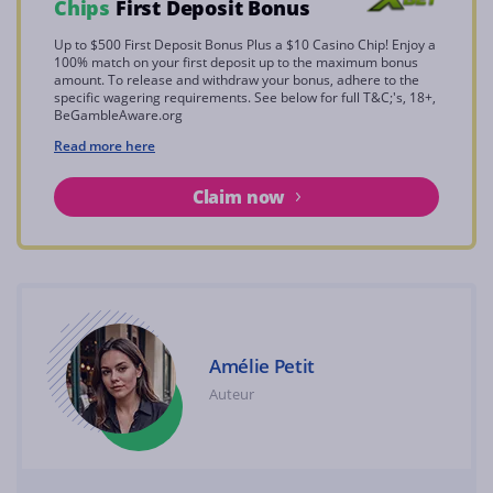
Chips
First Deposit Bonus
Up to $500 First Deposit Bonus Plus a $10 Casino Chip! Enjoy a
100% match on your first deposit up to the maximum bonus
amount. To release and withdraw your bonus, adhere to the
specific wagering requirements. See below for full T&C;'s, 18+,
BeGambleAware.org
Read more here
Claim now
Amélie Petit
Auteur