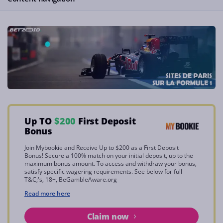
Up TO
$200
First Deposit
Bonus
Join Mybookie and Receive Up to $200 as a First Deposit
Bonus! Secure a 100% match on your initial deposit, up to the
maximum bonus amount. To access and withdraw your bonus,
satisfy specific wagering requirements. See below for full
T&C;'s, 18+, BeGambleAware.org
Read more here
Claim now