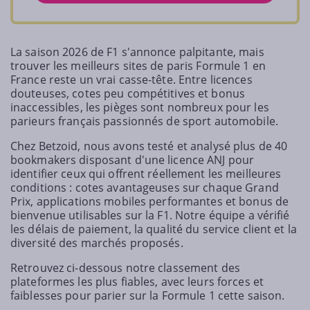
La saison 2026 de F1 s'annonce palpitante, mais
trouver les meilleurs sites de paris Formule 1 en
France reste un vrai casse-tête. Entre licences
douteuses, cotes peu compétitives et bonus
inaccessibles, les pièges sont nombreux pour les
parieurs français passionnés de sport automobile.
Chez Betzoid, nous avons testé et analysé plus de 40
bookmakers disposant d'une licence ANJ pour
identifier ceux qui offrent réellement les meilleures
conditions : cotes avantageuses sur chaque Grand
Prix, applications mobiles performantes et bonus de
bienvenue utilisables sur la F1. Notre équipe a vérifié
les délais de paiement, la qualité du service client et la
diversité des marchés proposés.
Retrouvez ci-dessous notre classement des
plateformes les plus fiables, avec leurs forces et
faiblesses pour parier sur la Formule 1 cette saison.