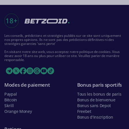
18+
Les conseils, prédictions et stratégies publiés sur ce site sont uniquement
nos propres opinions. Ils ne sont pas des prédictions définitives ni des
stratégies garanties 'sans perte'
En visitant notre site web, vous acceptez notre politique de cookies. Vous
devez avoir 18 ans ou plus pour utiliser ce site. Veuillez parier de manière
responsable.
Modes de paiement
Bonus paris sportifs
Paypal
Tous les bonus de paris
Bitcoin
Bonus de bienvenue
Skrill
Bonus sans Depot
Orange Money
Freebet
Bonus d'inscription