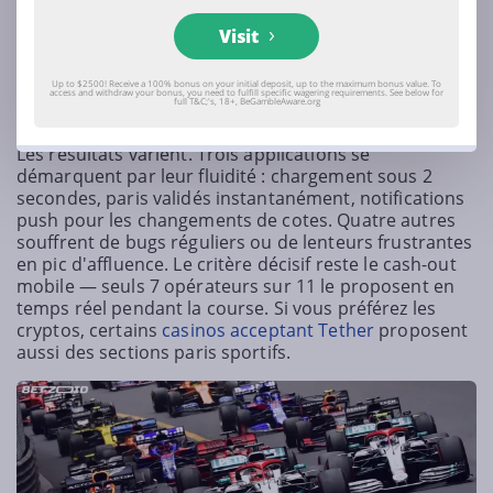
Le Grand Prix démarre, vous êtes dans le métro
Visit
parisien. Les applications mobiles des bookmakers F1
permettent de miser jusqu'au départ effectif. Nous
Up to $2500! Receive a 100% bonus on your initial deposit, up to the maximum bonus value. To
avons testé 11 apps sur Android et iOS pendant le GP
access and withdraw your bonus, you need to fulfill specific wagering requirements. See below for
full T&C;'s, 18+, BeGambleAware.org
d'Australie 2026.
Les résultats varient. Trois applications se
démarquent par leur fluidité : chargement sous 2
secondes, paris validés instantanément, notifications
push pour les changements de cotes. Quatre autres
souffrent de bugs réguliers ou de lenteurs frustrantes
en pic d'affluence. Le critère décisif reste le cash-out
mobile — seuls 7 opérateurs sur 11 le proposent en
temps réel pendant la course. Si vous préférez les
cryptos, certains
casinos acceptant Tether
proposent
aussi des sections paris sportifs.