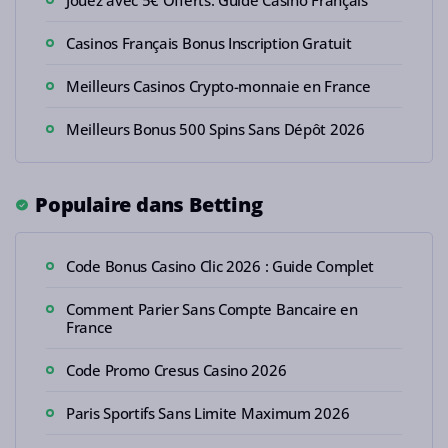
Jouez avec 5€ Offerts: Guide Casino Français
Casinos Français Bonus Inscription Gratuit
Meilleurs Casinos Crypto-monnaie en France
Meilleurs Bonus 500 Spins Sans Dépôt 2026
Populaire dans Betting
Code Bonus Casino Clic 2026 : Guide Complet
Comment Parier Sans Compte Bancaire en
France
Code Promo Cresus Casino 2026
Paris Sportifs Sans Limite Maximum 2026