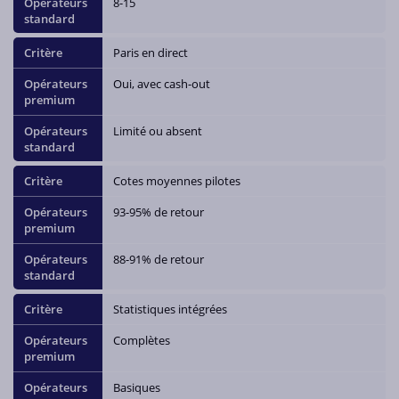
8-15
Paris en direct
Oui, avec cash-out
Limité ou absent
Cotes moyennes pilotes
93-95% de retour
88-91% de retour
Statistiques intégrées
Complètes
Basiques