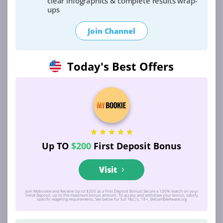
clear infographics & complete results wrap-
ups
Les meilleurs bookmakers pour la F1 combinent cotes
compétitives et bonus raisonnables. Notre conseil :
Join Channel
ouvrez 2-3 comptes pour toujours choisir la meilleure
cote selon le marché.
TYPES DE PARIS DISPONIBLES SUR LES
Today's Best Offers
GRAND PRIX
La F1 offre une variété de marchés que beaucoup de
parieurs ignorent. Voici les options disponibles sur les
sites agréés français :
Vainqueur de course : le classique. Cotes de 1.50
Up TO
$200
First Deposit Bonus
à 50.00 selon le pilote et le circuit.
Pole position : souvent différent du vainqueur.
Visit
Excellent marché pour les spécialistes des
qualifications.
Join Mybookie and Receive Up to $200 as a First Deposit Bonus! Secure a 100% match on your
Podium (top 3) : cotes réduites mais probabilité
initial deposit, up to the maximum bonus amount. To access and withdraw your bonus, satisfy
specific wagering requirements. See below for full T&C;'s, 18+, BeGambleAware.org
augmentée. Idéal pour sécuriser des gains.
Duel pilotes : qui finit devant entre Sainz et