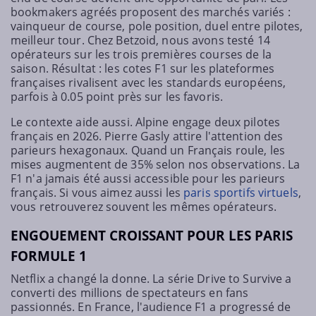
bookmakers agréés proposent des marchés variés :
vainqueur de course, pole position, duel entre pilotes,
meilleur tour. Chez Betzoid, nous avons testé 14
opérateurs sur les trois premières courses de la
saison. Résultat : les cotes F1 sur les plateformes
françaises rivalisent avec les standards européens,
parfois à 0.05 point près sur les favoris.
Le contexte aide aussi. Alpine engage deux pilotes
français en 2026. Pierre Gasly attire l'attention des
parieurs hexagonaux. Quand un Français roule, les
mises augmentent de 35% selon nos observations. La
F1 n'a jamais été aussi accessible pour les parieurs
français. Si vous aimez aussi les
paris sportifs virtuels
,
vous retrouverez souvent les mêmes opérateurs.
ENGOUEMENT CROISSANT POUR LES PARIS
FORMULE 1
Netflix a changé la donne. La série Drive to Survive a
converti des millions de spectateurs en fans
passionnés. En France, l'audience F1 a progressé de