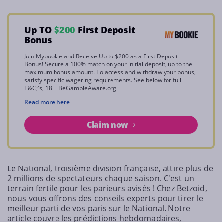
Up TO
$200
First Deposit
Bonus
Join Mybookie and Receive Up to $200 as a First Deposit
Bonus! Secure a 100% match on your initial deposit, up to the
maximum bonus amount. To access and withdraw your bonus,
satisfy specific wagering requirements. See below for full
T&C;'s, 18+, BeGambleAware.org
Read more here
Claim now
Le National, troisième division française, attire plus de
2 millions de spectateurs chaque saison. C'est un
terrain fertile pour les parieurs avisés ! Chez Betzoid,
nous vous offrons des conseils experts pour tirer le
meilleur parti de vos paris sur le National. Notre
article couvre les prédictions hebdomadaires,