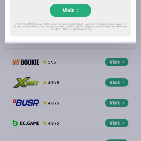
Visit
Claim now
Up to $2500! Receive a 100% bonus on your initial deposit, up to the maximum bonus value. To
access and withdraw your bonus, you need to fulfill specific wagering requirements. See below for
full T&C;'s, 18+, BeGambleAware.org
Top bookmakers
Visit
5 \ 5
Visit
4.9 \ 5
Visit
4.8 \ 5
Visit
4.8 \ 5