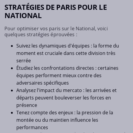
STRATÉGIES DE PARIS POUR LE
NATIONAL
Pour optimiser vos paris sur le National, voici
quelques stratégies éprouvées :
Suivez les dynamiques d'équipes : la forme du
moment est cruciale dans cette division très
serrée
Étudiez les confrontations directes : certaines
équipes performent mieux contre des
adversaires spécifiques
Analysez l'impact du mercato : les arrivées et
départs peuvent bouleverser les forces en
présence
Tenez compte des enjeux : la pression de la
montée ou du maintien influence les
performances