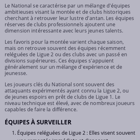
Le National se caractérise par un mélange d'équipes
ambitieuses visant la montée et de clubs historiques
cherchant à retrouver leur lustre d'antan. Les équipes
réserves de clubs professionnels ajoutent une
dimension intéressante avec leurs jeunes talents.
Les favoris pour la montée varient chaque saison,
mais on retrouve souvent des équipes récemment
reléguées de Ligue 2 ou des clubs avec un passé en
divisions supérieures. Ces équipes s'appuient
généralement sur un mélange d'expérience et de
jeunesse.
Les joueurs clés du National sont souvent des
attaquants expérimentés ayant connu la Ligue 2, ou
de jeunes espoirs en prêt de clubs de Ligue 1. Le
niveau technique est élevé, avec de nombreux joueurs
capables de faire la différence.
ÉQUIPES À SURVEILLER
Équipes reléguées de Ligue 2 : Elles visent souvent