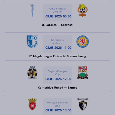
Chile Primera
División
08.08.2026 00:30
U. Catolica — Cobresal
German 2.
Bundesliga
08.08.2026 11:00
FC Magdeburg — Eintracht Braunschweig
England League
Cup
08.08.2026 12:00
Cambridge United — Barnet
Portugal Segunda
Liga
08.08.2026 13:00