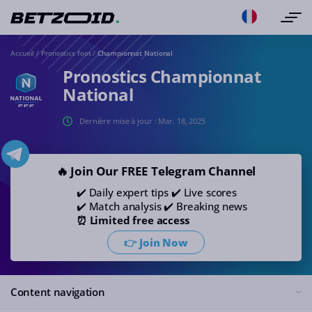
Accueil
/
Pronostics foot
/
Championnat National
Pronostics Championnat
National
Dernière mise à jour :
Mar. 18, 2025
🔥 Join Our FREE Telegram Channel
✔️ Daily expert tips ✔️ Live scores
✔️ Match analysis ✔️ Breaking news
⏰ Limited free access
👉 Join Now
Content navigation