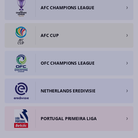
AFC CHAMPIONS LEAGUE
AFC CUP
OFC CHAMPIONS LEAGUE
NETHERLANDS EREDIVISIE
PORTUGAL PRIMEIRA LIGA