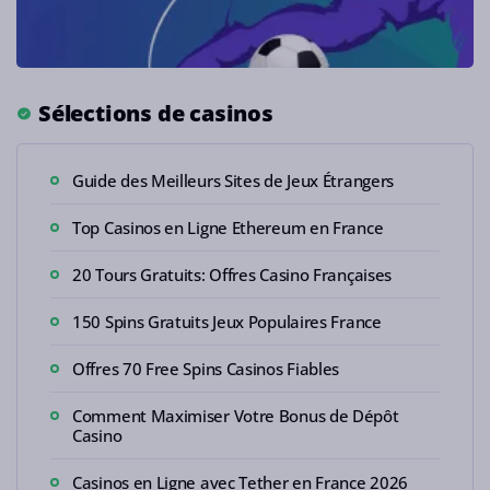
Sélections de casinos
Guide des Meilleurs Sites de Jeux Étrangers
Top Casinos en Ligne Ethereum en France
20 Tours Gratuits: Offres Casino Françaises
150 Spins Gratuits Jeux Populaires France
Offres 70 Free Spins Casinos Fiables
Comment Maximiser Votre Bonus de Dépôt
Casino
Casinos en Ligne avec Tether en France 2026