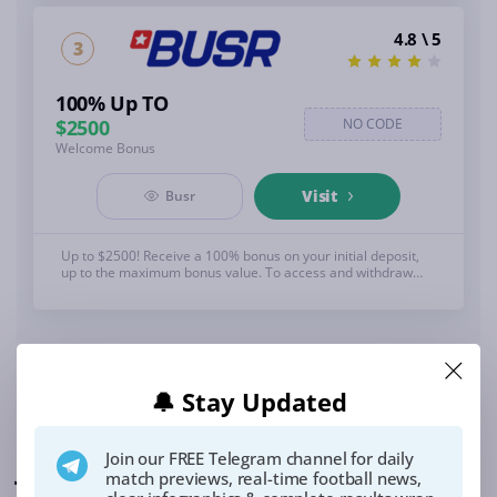
T&C;'s, 18+, BeGambleAware.org
4.8 \ 5
3
100% Up TO
$2500
NO CODE
Welcome Bonus
Visit
Busr
Up to $2500! Receive a 100% bonus on your initial deposit,
up to the maximum bonus value. To access and withdraw
your bonus, you need to fulfill specific wagering
requirements. See below for full T&C;'s, 18+,
BeGambleAware.org
Comparez toujours les cotes entre ces bookmakers
pour trouver la meilleure valeur sur vos paris
🔔 Stay Updated
National.
Join our FREE Telegram channel for daily
JEU RESPONSABLE ET GESTION DE
match previews, real-time football news,