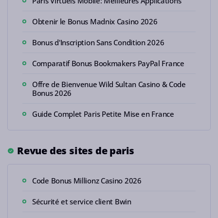
Paris Virtuels Mobile: Meilleures Applications
Obtenir le Bonus Madnix Casino 2026
Bonus d'Inscription Sans Condition 2026
Comparatif Bonus Bookmakers PayPal France
Offre de Bienvenue Wild Sultan Casino & Code
Bonus 2026
Guide Complet Paris Petite Mise en France
Revue des sites de paris
Code Bonus Millionz Casino 2026
Sécurité et service client Bwin