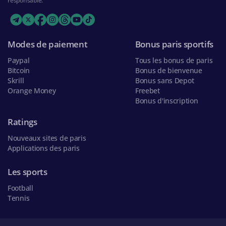
responsable.
Modes de paiement
Bonus paris sportifs
Paypal
Tous les bonus de paris
Bitcoin
Bonus de bienvenue
Skrill
Bonus sans Depot
Orange Money
Freebet
Bonus d'inscription
Ratings
Nouveaux sites de paris
Applications des paris
Les sports
Football
Tennis