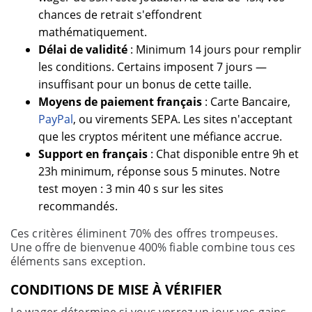
chances de retrait s'effondrent
mathématiquement.
Délai de validité
: Minimum 14 jours pour remplir
les conditions. Certains imposent 7 jours —
insuffisant pour un bonus de cette taille.
Moyens de paiement français
: Carte Bancaire,
PayPal
, ou virements SEPA. Les sites n'acceptant
que les cryptos méritent une méfiance accrue.
Support en français
: Chat disponible entre 9h et
23h minimum, réponse sous 5 minutes. Notre
test moyen : 3 min 40 s sur les sites
recommandés.
Ces critères éliminent 70% des offres trompeuses.
Une offre de bienvenue 400% fiable combine tous ces
éléments sans exception.
CONDITIONS DE MISE À VÉRIFIER