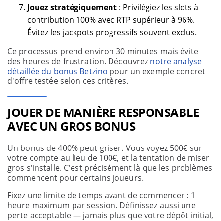
Jouez stratégiquement
: Privilégiez les slots à
contribution 100% avec RTP supérieur à 96%.
Évitez les jackpots progressifs souvent exclus.
Ce processus prend environ 30 minutes mais évite
des heures de frustration. Découvrez
notre analyse
détaillée du bonus Betzino
pour un exemple concret
d'offre testée selon ces critères.
JOUER DE MANIÈRE RESPONSABLE
AVEC UN GROS BONUS
Un bonus de 400% peut griser. Vous voyez 500€ sur
votre compte au lieu de 100€, et la tentation de miser
gros s'installe. C'est précisément là que les problèmes
commencent pour certains joueurs.
Fixez une limite de temps avant de commencer : 1
heure maximum par session. Définissez aussi une
perte acceptable — jamais plus que votre dépôt initial,