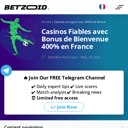
Accueil
/
Casinos en Ligne avec 400% de Bonus
Casinos Fiables avec
Bonus de Bienvenue
400% en France
Dernière mise à jour :
May. 19, 2026
🔥 Join Our FREE Telegram Channel
✔️ Daily expert tips ✔️ Live scores
✔️ Match analysis ✔️ Breaking news
⏰ Limited free access
👉 Join Now
Content navigation