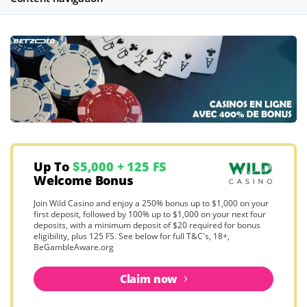
Up To
$5,000 + 125 FS
Welcome Bonus
Join Wild Casino and enjoy a 250% bonus up to $1,000 on your
first deposit, followed by 100% up to $1,000 on your next four
deposits, with a minimum deposit of $20 required for bonus
eligibility, plus 125 FS. See below for full T&C's, 18+,
BeGambleAware.org
Claim now