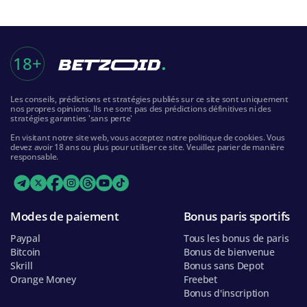
18+
Les conseils, prédictions et stratégies publiés sur ce site sont uniquement
nos propres opinions. Ils ne sont pas des prédictions définitives ni des
stratégies garanties 'sans perte'
En visitant notre site web, vous acceptez notre politique de cookies. Vous
devez avoir 18 ans ou plus pour utiliser ce site. Veuillez parier de manière
responsable.
Modes de paiement
Bonus paris sportifs
Paypal
Tous les bonus de paris
Bitcoin
Bonus de bienvenue
Skrill
Bonus sans Depot
Orange Money
Freebet
Bonus d'inscription