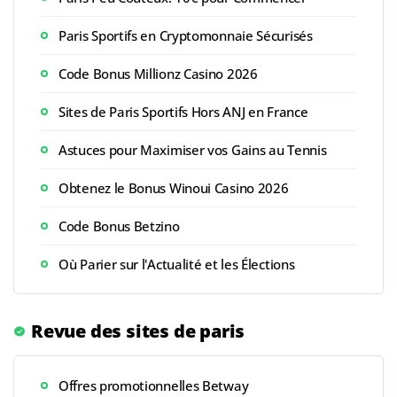
Paris Sportifs en Cryptomonnaie Sécurisés
Code Bonus Millionz Casino 2026
Sites de Paris Sportifs Hors ANJ en France
Astuces pour Maximiser vos Gains au Tennis
Obtenez le Bonus Winoui Casino 2026
Code Bonus Betzino
Où Parier sur l'Actualité et les Élections
Revue des sites de paris
Offres promotionnelles Betway