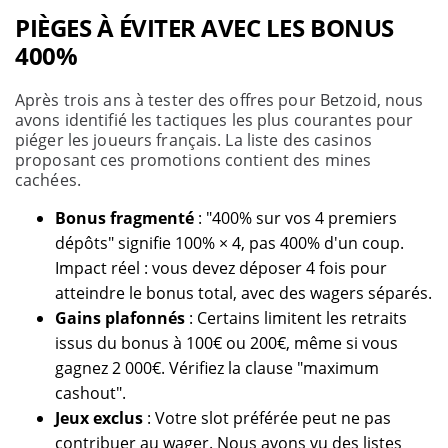
PIÈGES À ÉVITER AVEC LES BONUS
400%
Après trois ans à tester des offres pour Betzoid, nous
avons identifié les tactiques les plus courantes pour
piéger les joueurs français. La liste des casinos
proposant ces promotions contient des mines
cachées.
Bonus fragmenté
: "400% sur vos 4 premiers
dépôts" signifie 100% × 4, pas 400% d'un coup.
Impact réel : vous devez déposer 4 fois pour
atteindre le bonus total, avec des wagers séparés.
Gains plafonnés
: Certains limitent les retraits
issus du bonus à 100€ ou 200€, même si vous
gagnez 2 000€. Vérifiez la clause "maximum
cashout".
Jeux exclus
: Votre slot préférée peut ne pas
contribuer au wager. Nous avons vu des listes