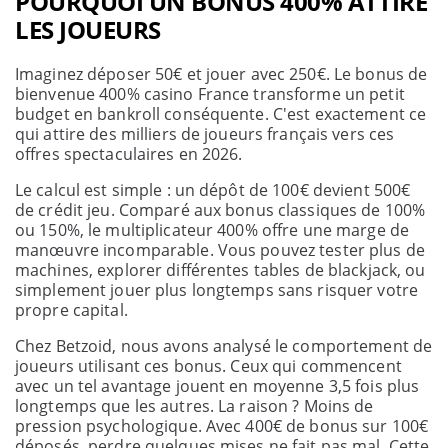
POURQUOI UN BONUS 400% ATTIRE
LES JOUEURS
Imaginez déposer 50€ et jouer avec 250€. Le bonus de
bienvenue 400% casino France transforme un petit
budget en bankroll conséquente. C'est exactement ce
qui attire des milliers de joueurs français vers ces
offres spectaculaires en 2026.
Le calcul est simple : un dépôt de 100€ devient 500€
de crédit jeu. Comparé aux bonus classiques de 100%
ou 150%, le multiplicateur 400% offre une marge de
manœuvre incomparable. Vous pouvez tester plus de
machines, explorer différentes tables de blackjack, ou
simplement jouer plus longtemps sans risquer votre
propre capital.
Chez Betzoid, nous avons analysé le comportement de
joueurs utilisant ces bonus. Ceux qui commencent
avec un tel avantage jouent en moyenne 3,5 fois plus
longtemps que les autres. La raison ? Moins de
pression psychologique. Avec 400€ de bonus sur 100€
déposés, perdre quelques mises ne fait pas mal. Cette