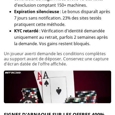
d'exclusion comptant 150+ machines.
Expiration silencieuse
: Le bonus disparaît après
7 jours sans notification. 23% des sites testés
pratiquent cette méthode.
KYC retardé
: Vérification d'identité demandée
uniquement au retrait, parfois 2 semaines après
la demande. Vos gains restent bloqués.
Un joueur averti demande les conditions complètes
au support avant de déposer. Conservez une capture
d'écran datée de l'offre affichée.
SIGNES D'ARNAQUE SUR LES OFFRES 400%