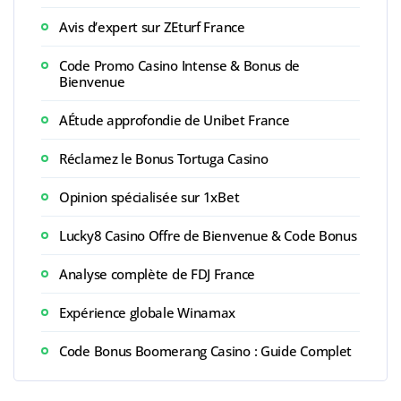
Avis d’expert sur ZEturf France
Code Promo Casino Intense & Bonus de
Bienvenue
AÉtude approfondie de Unibet France
Réclamez le Bonus Tortuga Casino
Opinion spécialisée sur 1xBet
Lucky8 Casino Offre de Bienvenue & Code Bonus
Analyse complète de FDJ France
Expérience globale Winamax
Code Bonus Boomerang Casino : Guide Complet