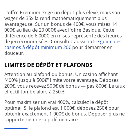
L'offre Premium exige un dépôt plus élevé, mais son
wager de 35x la rend mathématiquement plus
avantageuse. Sur un bonus de 400€, vous misez 14
000€ au lieu de 20 000€ avec l'offre Basique. Cette
différence de 6 000€ en mises représente des heures
de jeu économisées. Consultez aussi
notre guide des
casinos à dépôt minimum 20€
pour démarrer en
douceur.
LIMITES DE DÉPÔT ET PLAFONDS
Attention au plafond du bonus. Un casino affichant
"400% jusqu'à 500€" limite votre avantage. Déposez
200€, vous recevez 500€ de bonus — pas 800€. Le taux
effectif tombe alors à 250%.
Pour maximiser un vrai 400%, calculez le dépôt
optimal. Si le plafond est 1 000€, déposez 250€ pour
obtenir exactement 1 000€ de bonus. Déposer plus ne
rapporte rien de supplémentaire.