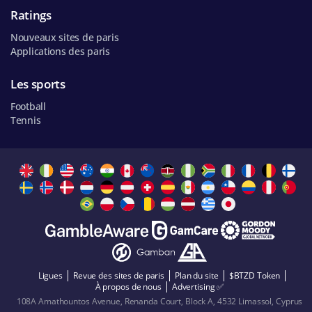
Ratings
Nouveaux sites de paris
Applications des paris
Les sports
Football
Tennis
Ligues
Revue des sites de paris
Plan du site
$BTZD Token
À propos de nous
Advertising ✅
108A Amathountos Avenue, Renanda Court, Block A, 4532 Limassol, Cyprus