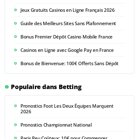
Jeux Gratuits Casinos en Ligne Français 2026
Guide des Meilleurs Sites Sans Plafonnement
Bonus Premier Dépôt Casino Mobile France
Casinos en Ligne avec Google Pay en France
Bonus de Bienvenue: 100€ Offerts Sans Dépôt
Populaire dans Betting
Pronostics Foot Les Deux Équipes Marquent
2026
Pronostics Championnat National
Paris Peu Coûteux: 10€ pour Commencer