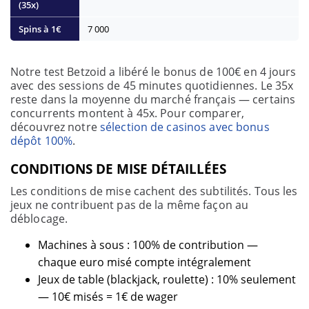
7 000
Notre test Betzoid a libéré le bonus de 100€ en 4 jours
avec des sessions de 45 minutes quotidiennes. Le 35x
reste dans la moyenne du marché français — certains
concurrents montent à 45x. Pour comparer,
découvrez notre
sélection de casinos avec bonus
dépôt 100%
.
CONDITIONS DE MISE DÉTAILLÉES
Les conditions de mise cachent des subtilités. Tous les
jeux ne contribuent pas de la même façon au
déblocage.
Machines à sous : 100% de contribution —
chaque euro misé compte intégralement
Jeux de table (blackjack, roulette) : 10% seulement
— 10€ misés = 1€ de wager