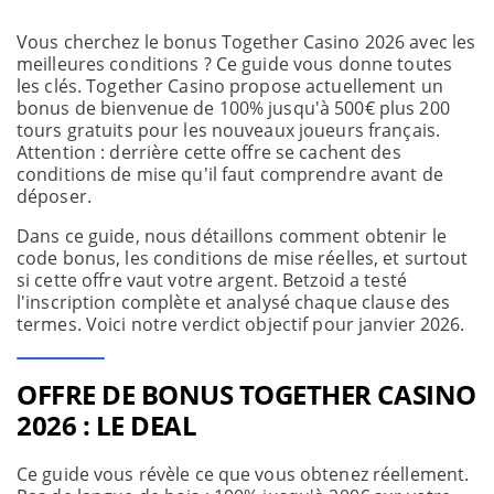
Vous cherchez le bonus Together Casino 2026 avec les
meilleures conditions ? Ce guide vous donne toutes
les clés. Together Casino propose actuellement un
bonus de bienvenue de 100% jusqu'à 500€ plus 200
tours gratuits pour les nouveaux joueurs français.
Attention : derrière cette offre se cachent des
conditions de mise qu'il faut comprendre avant de
déposer.
Dans ce guide, nous détaillons comment obtenir le
code bonus, les conditions de mise réelles, et surtout
si cette offre vaut votre argent. Betzoid a testé
l'inscription complète et analysé chaque clause des
termes. Voici notre verdict objectif pour janvier 2026.
OFFRE DE BONUS TOGETHER CASINO
2026 : LE DEAL
Ce guide vous révèle ce que vous obtenez réellement.