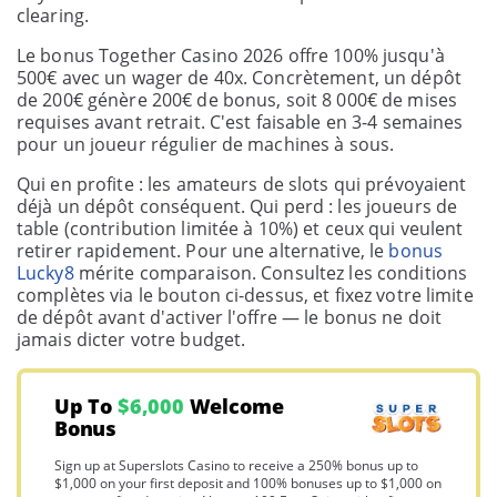
clearing.
Le bonus Together Casino 2026 offre 100% jusqu'à
500€ avec un wager de 40x. Concrètement, un dépôt
de 200€ génère 200€ de bonus, soit 8 000€ de mises
requises avant retrait. C'est faisable en 3-4 semaines
pour un joueur régulier de machines à sous.
Qui en profite : les amateurs de slots qui prévoyaient
déjà un dépôt conséquent. Qui perd : les joueurs de
table (contribution limitée à 10%) et ceux qui veulent
retirer rapidement. Pour une alternative, le
bonus
Lucky8
mérite comparaison. Consultez les conditions
complètes via le bouton ci-dessus, et fixez votre limite
de dépôt avant d'activer l'offre — le bonus ne doit
jamais dicter votre budget.
Up To
$6,000
Welcome
Bonus
Sign up at Superslots Casino to receive a 250% bonus up to
$1,000 on your first deposit and 100% bonuses up to $1,000 on