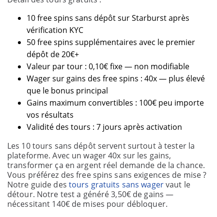
10 free spins sans dépôt sur Starburst après
vérification KYC
50 free spins supplémentaires avec le premier
dépôt de 20€+
Valeur par tour : 0,10€ fixe — non modifiable
Wager sur gains des free spins : 40x — plus élevé
que le bonus principal
Gains maximum convertibles : 100€ peu importe
vos résultats
Validité des tours : 7 jours après activation
Les 10 tours sans dépôt servent surtout à tester la
plateforme. Avec un wager 40x sur les gains,
transformer ça en argent réel demande de la chance.
Vous préférez des free spins sans exigences de mise ?
Notre guide des
tours gratuits sans wager
vaut le
détour. Notre test a généré 3,50€ de gains —
nécessitant 140€ de mises pour débloquer.