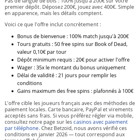
Pas de langue de bois : 100% jusqu'à 200€ sur votre
premier dépôt. Déposez 200€, jouez avec 400€. Simple
en apparence, mais les détails comptent.
Voici ce que l'offre inclut concrètement :
Bonus de bienvenue : 100% match jusqu'à 200€
Tours gratuits : 50 free spins sur Book of Dead,
valeur 0,10€ par tour
Dépôt minimum requis : 20€ pour activer l'offre
Wager : 35x le montant du bonus uniquement
Délai de validité : 21 jours pour remplir les
conditions
Gains maximum des free spins : plafonnés à 100€
L'offre cible les joueurs français avec des méthodes de
paiement locales. Carte bancaire, PayPal et virements
acceptés sans frais. Si vous préférez régler via mobile,
consultez notre page sur les
casinos avec paiement
par téléphone
. Chez Betzoid, nous avons vérifié ces
conditions en janvier 2026 — tout correspond aux