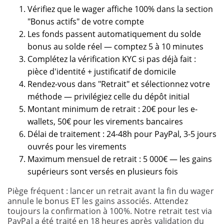
Vérifiez que le wager affiche 100% dans la section
"Bonus actifs" de votre compte
Les fonds passent automatiquement du solde
bonus au solde réel — comptez 5 à 10 minutes
Complétez la vérification KYC si pas déjà fait :
pièce d'identité + justificatif de domicile
Rendez-vous dans "Retrait" et sélectionnez votre
méthode — privilégiez celle du dépôt initial
Montant minimum de retrait : 20€ pour les e-
wallets, 50€ pour les virements bancaires
Délai de traitement : 24-48h pour PayPal, 3-5 jours
ouvrés pour les virements
Maximum mensuel de retrait : 5 000€ — les gains
supérieurs sont versés en plusieurs fois
Piège fréquent : lancer un retrait avant la fin du wager
annule le bonus ET les gains associés. Attendez
toujours la confirmation à 100%. Notre retrait test via
PayPal a été traité en 18 heures après validation du