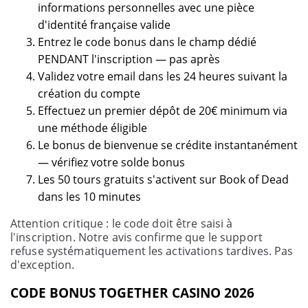
informations personnelles avec une pièce
d'identité française valide
Entrez le code bonus dans le champ dédié
PENDANT l'inscription — pas après
Validez votre email dans les 24 heures suivant la
création du compte
Effectuez un premier dépôt de 20€ minimum via
une méthode éligible
Le bonus de bienvenue se crédite instantanément
— vérifiez votre solde bonus
Les 50 tours gratuits s'activent sur Book of Dead
dans les 10 minutes
Attention critique : le code doit être saisi à
l'inscription. Notre avis confirme que le support
refuse systématiquement les activations tardives. Pas
d'exception.
CODE BONUS TOGETHER CASINO 2026