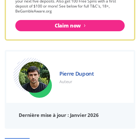
your next five deposits. Also get 100 Free Spins with a first
deposit of $100 or more! See below for full T&C's, 18+,
BeGambleAware.org
Claim now
Pierre Dupont
Auteur
Dernière mise à jour : Janvier 2026