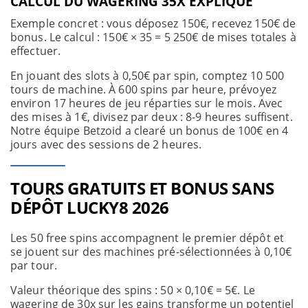
CALCUL DU WAGERING 35X EXPLIQUÉ
Exemple concret : vous déposez 150€, recevez 150€ de
bonus. Le calcul : 150€ × 35 = 5 250€ de mises totales à
effectuer.
En jouant des slots à 0,50€ par spin, comptez 10 500
tours de machine. À 600 spins par heure, prévoyez
environ 17 heures de jeu réparties sur le mois. Avec
des mises à 1€, divisez par deux : 8-9 heures suffisent.
Notre équipe Betzoid a clearé un bonus de 100€ en 4
jours avec des sessions de 2 heures.
TOURS GRATUITS ET BONUS SANS
DÉPÔT LUCKY8 2026
Les 50 free spins accompagnent le premier dépôt et
se jouent sur des machines pré-sélectionnées à 0,10€
par tour.
Valeur théorique des spins : 50 × 0,10€ = 5€. Le
wagering de 30x sur les gains transforme un potentiel