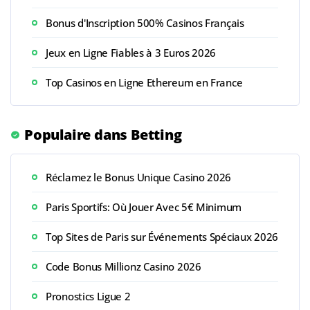
Bonus d'Inscription 500% Casinos Français
Jeux en Ligne Fiables à 3 Euros 2026
Top Casinos en Ligne Ethereum en France
Populaire dans Betting
Réclamez le Bonus Unique Casino 2026
Paris Sportifs: Où Jouer Avec 5€ Minimum
Top Sites de Paris sur Événements Spéciaux 2026
Code Bonus Millionz Casino 2026
Pronostics Ligue 2