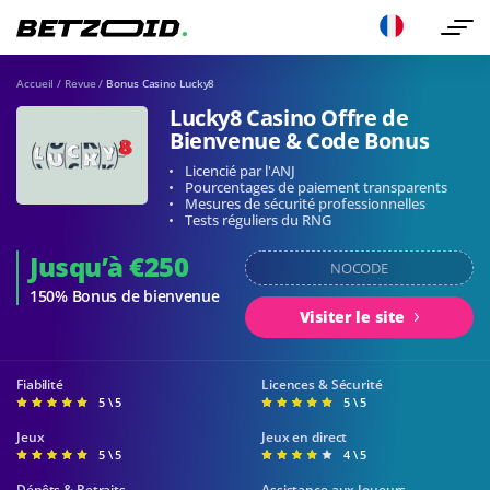
Accueil
/
Revue
/
Bonus Casino Lucky8
Lucky8 Casino Offre de
Bienvenue & Code Bonus
Licencié par l'ANJ
Pourcentages de paiement transparents
Mesures de sécurité professionnelles
Tests réguliers du RNG
Jusqu’à €250
NOCODE
150% Bonus de bienvenue
Visiter le site
Fiabilité
Licences & Sécurité
5 \ 5
5 \ 5
Jeux
Jeux en direct
5 \ 5
4 \ 5
Dépôts & Retraits
Assistance aux Joueurs