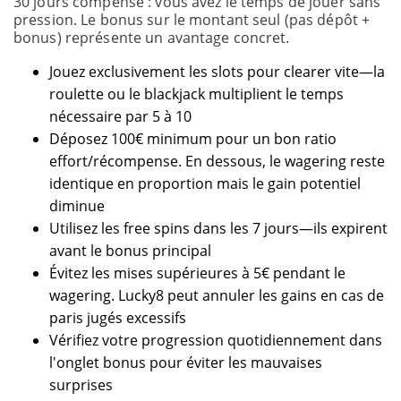
30 jours compense : vous avez le temps de jouer sans
pression. Le bonus sur le montant seul (pas dépôt +
bonus) représente un avantage concret.
Jouez exclusivement les slots pour clearer vite—la
roulette ou le blackjack multiplient le temps
nécessaire par 5 à 10
Déposez 100€ minimum pour un bon ratio
effort/récompense. En dessous, le wagering reste
identique en proportion mais le gain potentiel
diminue
Utilisez les free spins dans les 7 jours—ils expirent
avant le bonus principal
Évitez les mises supérieures à 5€ pendant le
wagering. Lucky8 peut annuler les gains en cas de
paris jugés excessifs
Vérifiez votre progression quotidiennement dans
l'onglet bonus pour éviter les mauvaises
surprises