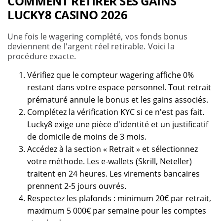
COMMENT RETIRER SES GAINS
LUCKY8 CASINO 2026
Une fois le wagering complété, vos fonds bonus
deviennent de l'argent réel retirable. Voici la
procédure exacte.
Vérifiez que le compteur wagering affiche 0%
restant dans votre espace personnel. Tout retrait
prématuré annule le bonus et les gains associés.
Complétez la vérification KYC si ce n'est pas fait.
Lucky8 exige une pièce d'identité et un justificatif
de domicile de moins de 3 mois.
Accédez à la section « Retrait » et sélectionnez
votre méthode. Les e-wallets (Skrill, Neteller)
traitent en 24 heures. Les virements bancaires
prennent 2-5 jours ouvrés.
Respectez les plafonds : minimum 20€ par retrait,
maximum 5 000€ par semaine pour les comptes