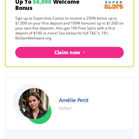
Up To
$6,000
Welcome
Bonus
Sign up at Superslots Casino to receive a 250% bonus up to
$1,000 on your first deposit and 100% bonuses up to $1,000 on
your next five deposits. Also get 100 Free Spins with a first
deposit of $100 or more! See below for full T&C's, 18+,
BeGambleAware.org
Claim now
Amélie Petit
Auteur