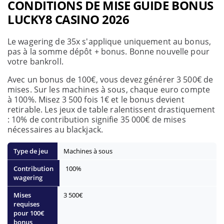
CONDITIONS DE MISE GUIDE BONUS
LUCKY8 CASINO 2026
Le wagering de 35x s'applique uniquement au bonus,
pas à la somme dépôt + bonus. Bonne nouvelle pour
votre bankroll.
Avec un bonus de 100€, vous devez générer 3 500€ de
mises. Sur les machines à sous, chaque euro compte
à 100%. Misez 3 500 fois 1€ et le bonus devient
retirable. Les jeux de table ralentissent drastiquement
: 10% de contribution signifie 35 000€ de mises
nécessaires au blackjack.
Machines à sous
100%
3 500€