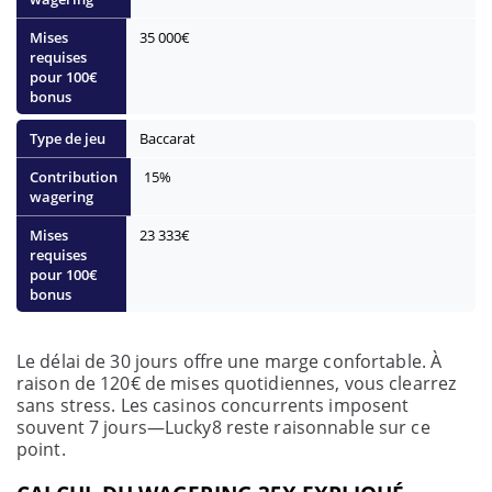
35 000€
Baccarat
15%
23 333€
Le délai de 30 jours offre une marge confortable. À
raison de 120€ de mises quotidiennes, vous clearrez
sans stress. Les casinos concurrents imposent
souvent 7 jours—Lucky8 reste raisonnable sur ce
point.