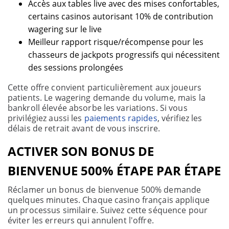
Accès aux tables live avec des mises confortables,
certains casinos autorisant 10% de contribution
wagering sur le live
Meilleur rapport risque/récompense pour les
chasseurs de jackpots progressifs qui nécessitent
des sessions prolongées
Cette offre convient particulièrement aux joueurs
patients. Le wagering demande du volume, mais la
bankroll élevée absorbe les variations. Si vous
privilégiez aussi les
paiements rapides
, vérifiez les
délais de retrait avant de vous inscrire.
ACTIVER SON BONUS DE
BIENVENUE 500% ÉTAPE PAR ÉTAPE
Réclamer un bonus de bienvenue 500% demande
quelques minutes. Chaque casino français applique
un processus similaire. Suivez cette séquence pour
éviter les erreurs qui annulent l'offre.