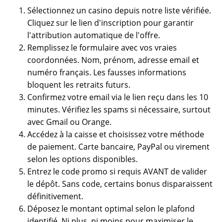
Sélectionnez un casino depuis notre liste vérifiée.
Cliquez sur le lien d'inscription pour garantir
l'attribution automatique de l'offre.
Remplissez le formulaire avec vos vraies
coordonnées. Nom, prénom, adresse email et
numéro français. Les fausses informations
bloquent les retraits futurs.
Confirmez votre email via le lien reçu dans les 10
minutes. Vérifiez les spams si nécessaire, surtout
avec Gmail ou Orange.
Accédez à la caisse et choisissez votre méthode
de paiement. Carte bancaire, PayPal ou virement
selon les options disponibles.
Entrez le code promo si requis AVANT de valider
le dépôt. Sans code, certains bonus disparaissent
définitivement.
Déposez le montant optimal selon le plafond
identifié. Ni plus, ni moins pour maximiser le