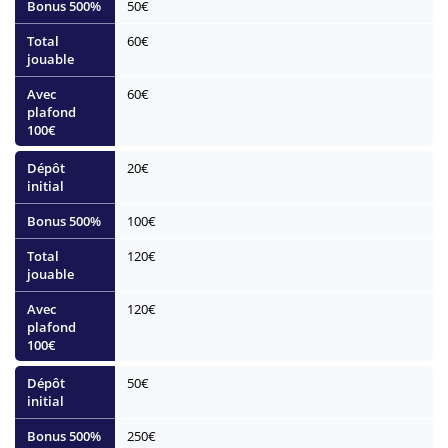
50€
60€
60€
20€
100€
120€
120€
50€
250€