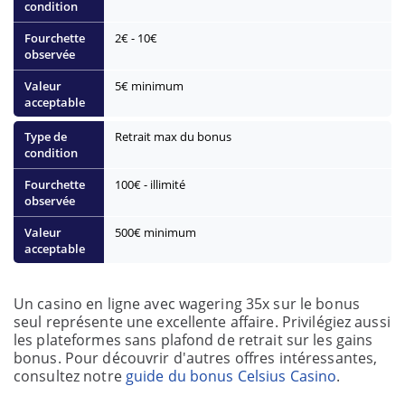
2€ - 10€
5€ minimum
Retrait max du bonus
100€ - illimité
500€ minimum
Un casino en ligne avec wagering 35x sur le bonus
seul représente une excellente affaire. Privilégiez aussi
les plateformes sans plafond de retrait sur les gains
bonus. Pour découvrir d'autres offres intéressantes,
consultez notre
guide du bonus Celsius Casino
.