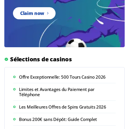
Claim now
Sélections de casinos
Offre Exceptionnelle: 500 Tours Casino 2026
Limites et Avantages du Paiement par
Téléphone
Les Meilleures Offres de Spins Gratuits 2026
Bonus 200€ sans Dépôt: Guide Complet