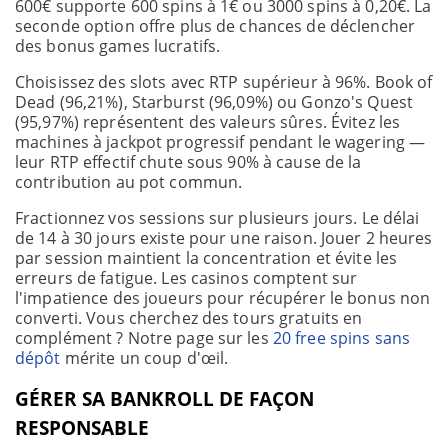
600€ supporte 600 spins à 1€ ou 3000 spins à 0,20€. La
seconde option offre plus de chances de déclencher
des bonus games lucratifs.
Choisissez des slots avec RTP supérieur à 96%. Book of
Dead (96,21%), Starburst (96,09%) ou Gonzo's Quest
(95,97%) représentent des valeurs sûres. Évitez les
machines à jackpot progressif pendant le wagering —
leur RTP effectif chute sous 90% à cause de la
contribution au pot commun.
Fractionnez vos sessions sur plusieurs jours. Le délai
de 14 à 30 jours existe pour une raison. Jouer 2 heures
par session maintient la concentration et évite les
erreurs de fatigue. Les casinos comptent sur
l'impatience des joueurs pour récupérer le bonus non
converti. Vous cherchez des tours gratuits en
complément ? Notre page sur les
20 free spins sans
dépôt
mérite un coup d'œil.
GÉRER SA BANKROLL DE FAÇON
RESPONSABLE