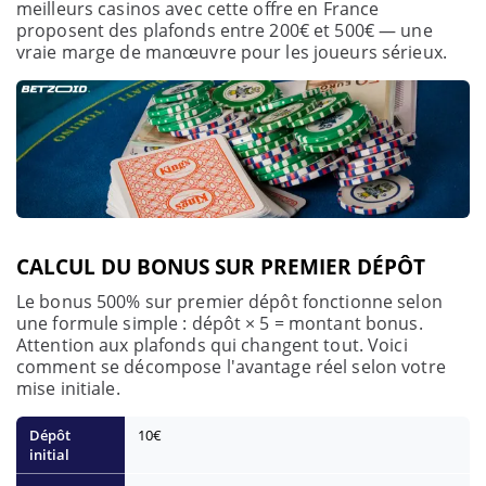
meilleurs casinos avec cette offre en France
proposent des plafonds entre 200€ et 500€ — une
vraie marge de manœuvre pour les joueurs sérieux.
CALCUL DU BONUS SUR PREMIER DÉPÔT
Le bonus 500% sur premier dépôt fonctionne selon
une formule simple : dépôt × 5 = montant bonus.
Attention aux plafonds qui changent tout. Voici
comment se décompose l'avantage réel selon votre
mise initiale.
10€