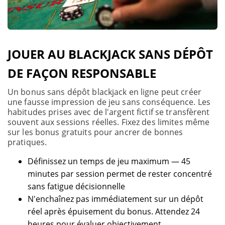
JOUER AU BLACKJACK SANS DÉPÔT
DE FAÇON RESPONSABLE
Un bonus sans dépôt blackjack en ligne peut créer
une fausse impression de jeu sans conséquence. Les
habitudes prises avec de l'argent fictif se transfèrent
souvent aux sessions réelles. Fixez des limites même
sur les bonus gratuits pour ancrer de bonnes
pratiques.
Définissez un temps de jeu maximum — 45
minutes par session permet de rester concentré
sans fatigue décisionnelle
N'enchaînez pas immédiatement sur un dépôt
réel après épuisement du bonus. Attendez 24
heures pour évaluer objectivement