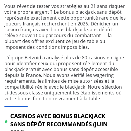
Vous rêvez de tester vos stratégies au 21 sans risquer
votre propre argent ? Le bonus blackjack sans dépôt
représente exactement cette opportunité rare que les
joueurs français recherchent en 2026. Dénicher un
casino français avec bonus blackjack sans dépôt
relève souvent du parcours du combattant — la
plupart des offres excluent ce jeu de table ou
imposent des conditions impossibles.
L'équipe Betzoid a analysé plus de 80 casinos en ligne
pour identifier ceux qui proposent réellement du
blackjack gratuit avec bonus sans dépôt accessible
depuis la France. Nous avons vérifié les wagering
requirements, les limites de mise autorisées et la
compatibilité réelle avec le blackjack. Notre sélection
ci-dessous classe uniquement les établissements où
votre bonus fonctionne vraiment à la table.
CASINOS AVEC BONUS BLACKJACK
SANS DÉPÔT RECOMMANDÉS (JUIN