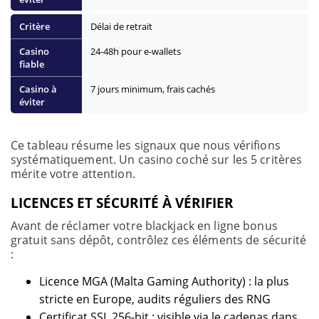
Délai de retrait
24-48h pour e-wallets
7 jours minimum, frais cachés
Ce tableau résume les signaux que nous vérifions
systématiquement. Un casino coché sur les 5 critères
mérite votre attention.
LICENCES ET SÉCURITÉ À VÉRIFIER
Avant de réclamer votre blackjack en ligne bonus
gratuit sans dépôt, contrôlez ces éléments de sécurité
:
Licence MGA (Malta Gaming Authority) : la plus
stricte en Europe, audits réguliers des RNG
Certificat SSL 256-bit : visible via le cadenas dans