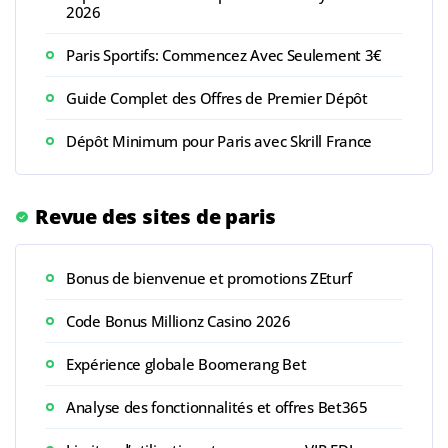
2026
Paris Sportifs: Commencez Avec Seulement 3€
Guide Complet des Offres de Premier Dépôt
Dépôt Minimum pour Paris avec Skrill France
Revue des sites de paris
Bonus de bienvenue et promotions ZEturf
Code Bonus Millionz Casino 2026
Expérience globale Boomerang Bet
Analyse des fonctionnalités et offres Bet365