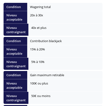
Wagering total
20x à 30x
40x et plus
Contribution blackjack
15% à 20%
5% à 10%
Gain maximum retirable
100€ ou plus
50€ ou moins