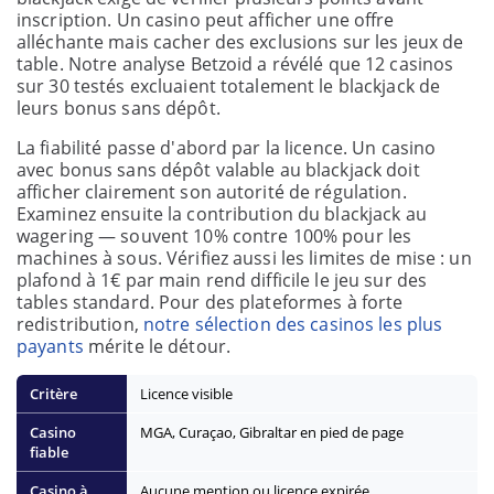
inscription. Un casino peut afficher une offre
alléchante mais cacher des exclusions sur les jeux de
table. Notre analyse Betzoid a révélé que 12 casinos
sur 30 testés excluaient totalement le blackjack de
leurs bonus sans dépôt.
La fiabilité passe d'abord par la licence. Un casino
avec bonus sans dépôt valable au blackjack doit
afficher clairement son autorité de régulation.
Examinez ensuite la contribution du blackjack au
wagering — souvent 10% contre 100% pour les
machines à sous. Vérifiez aussi les limites de mise : un
plafond à 1€ par main rend difficile le jeu sur des
tables standard. Pour des plateformes à forte
redistribution,
notre sélection des casinos les plus
payants
mérite le détour.
Licence visible
MGA, Curaçao, Gibraltar en pied de page
Aucune mention ou licence expirée