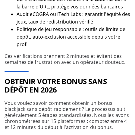
la barre d'URL, protège vos données bancaires
Audit eCOGRA ou iTech Labs : garantit l'équité des
jeux, taux de redistribution vérifié
Politique de jeu responsable : outils de limite de
dépôt, auto-exclusion accessible depuis votre
profil
Ces vérifications prennent 2 minutes et évitent des
semaines de frustration avec un opérateur douteux.
OBTENIR VOTRE BONUS SANS
DÉPÔT EN 2026
Vous voulez savoir comment obtenir un bonus
blackjack sans dépôt rapidement ? Le processus suit
généralement 5 étapes standardisées. Nous les avons
chronométrées sur 15 plateformes : comptez entre 4
et 12 minutes du début à l'activation du bonus.