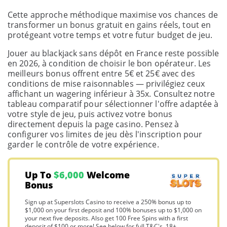
Cette approche méthodique maximise vos chances de
transformer un bonus gratuit en gains réels, tout en
protégeant votre temps et votre futur budget de jeu.
Jouer au blackjack sans dépôt en France reste possible
en 2026, à condition de choisir le bon opérateur. Les
meilleurs bonus offrent entre 5€ et 25€ avec des
conditions de mise raisonnables — privilégiez ceux
affichant un wagering inférieur à 35x. Consultez notre
tableau comparatif pour sélectionner l'offre adaptée à
votre style de jeu, puis activez votre bonus
directement depuis la page casino. Pensez à
configurer vos limites de jeu dès l'inscription pour
garder le contrôle de votre expérience.
Up To
$6,000
Welcome
Bonus
Sign up at Superslots Casino to receive a 250% bonus up to
$1,000 on your first deposit and 100% bonuses up to $1,000 on
your next five deposits. Also get 100 Free Spins with a first
deposit of $100 or more! See below for full T&C's, 18+,