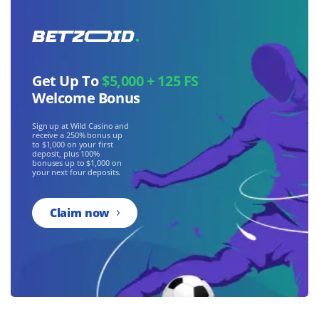
Get Up To
$5,000 + 125 FS
Welcome Bonus
Sign up at Wild Casino and
receive a 250% bonus up
to $1,000 on your first
deposit, plus 100%
bonuses up to $1,000 on
your next four deposits.
Claim now