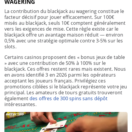
WAGERING
La contribution du blackjack au wagering constitue le
facteur décisif pour jouer efficacement. Sur 100€
misés au blackjack, seuls 10€ comptent généralement
vers les exigences de mise. Cette règle existe car le
blackjack offre un avantage maison réduit — environ
0,5% avec une stratégie optimale contre 3-5% sur les
slots.
Certains casinos proposent des « bonus jeux de table
» avec une contribution de 50% à 100% sur le
blackjack. Ces offres restent rares mais existent. Nous
en avons identifié 3 en 2026 parmi les opérateurs
acceptant les joueurs français. Privilégiez ces
promotions ciblées si le blackjack représente votre jeu
principal. Les amateurs de tours gratuits trouveront
également
des offres de 300 spins sans dépôt
intéressantes.