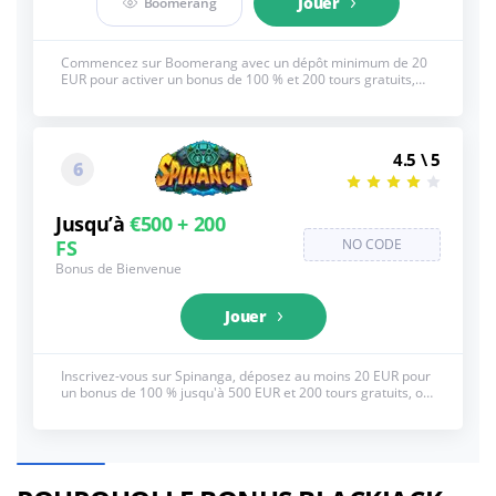
Jouer
Boomerang
Commencez sur Boomerang avec un dépôt minimum de 20
EUR pour activer un bonus de 100 % et 200 tours gratuits,
jusqu'à un maximum de 500 EUR de bonus. Voir ci-dessous
pour les CG complètes, 18+
4.5 \ 5
6
Jusqu’à
€500 + 200
FS
NO CODE
Bonus de Bienvenue
Jouer
Inscrivez-vous sur Spinanga, déposez au moins 20 EUR pour
un bonus de 100 % jusqu'à 500 EUR et 200 tours gratuits, ou
versez 10 EUR pour accéder au Bonus Crab. Voir ci-dessous
pour les CG complètes, 18+