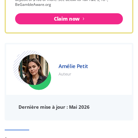
BeGambleAware.org
Claim now
Amélie Petit
Auteur
Dernière mise à jour : Mai 2026