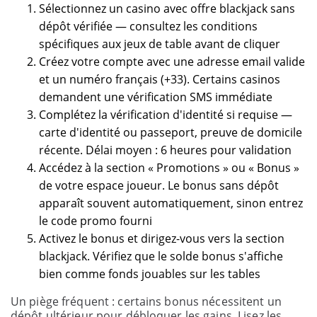
Sélectionnez un casino avec offre blackjack sans
dépôt vérifiée — consultez les conditions
spécifiques aux jeux de table avant de cliquer
Créez votre compte avec une adresse email valide
et un numéro français (+33). Certains casinos
demandent une vérification SMS immédiate
Complétez la vérification d'identité si requise —
carte d'identité ou passeport, preuve de domicile
récente. Délai moyen : 6 heures pour validation
Accédez à la section « Promotions » ou « Bonus »
de votre espace joueur. Le bonus sans dépôt
apparaît souvent automatiquement, sinon entrez
le code promo fourni
Activez le bonus et dirigez-vous vers la section
blackjack. Vérifiez que le solde bonus s'affiche
bien comme fonds jouables sur les tables
Un piège fréquent : certains bonus nécessitent un
dépôt ultérieur pour débloquer les gains. Lisez les