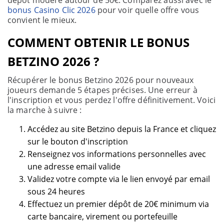
dépôt modéré autour de 50€. Comparez aussi avec le
bonus Casino Clic 2026
pour voir quelle offre vous
convient le mieux.
COMMENT OBTENIR LE BONUS
BETZINO 2026 ?
Récupérer le bonus Betzino 2026 pour nouveaux
joueurs demande 5 étapes précises. Une erreur à
l'inscription et vous perdez l'offre définitivement. Voici
la marche à suivre :
Accédez au site Betzino depuis la France et cliquez
sur le bouton d'inscription
Renseignez vos informations personnelles avec
une adresse email valide
Validez votre compte via le lien envoyé par email
sous 24 heures
Effectuez un premier dépôt de 20€ minimum via
carte bancaire, virement ou portefeuille