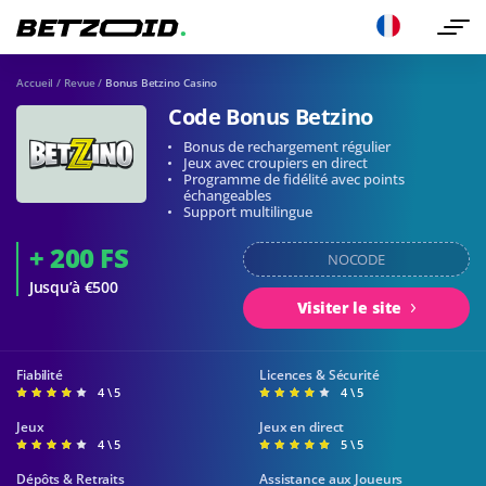
Accueil
/
Revue
/
Bonus Betzino Casino
Code Bonus Betzino
Bonus de rechargement régulier
Jeux avec croupiers en direct
Programme de fidélité avec points
échangeables
Support multilingue
+ 200 FS
NOCODE
Jusqu’à €500
Visiter le site
Fiabilité
Licences & Sécurité
4 \ 5
4 \ 5
Jeux
Jeux en direct
4 \ 5
5 \ 5
Dépôts & Retraits
Assistance aux Joueurs