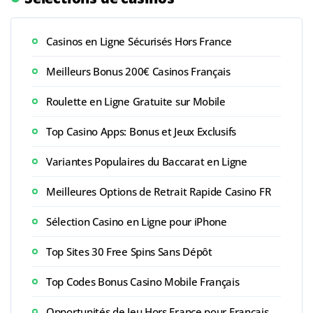
Casinos en Ligne Sécurisés Hors France
Meilleurs Bonus 200€ Casinos Français
Roulette en Ligne Gratuite sur Mobile
Top Casino Apps: Bonus et Jeux Exclusifs
Variantes Populaires du Baccarat en Ligne
Meilleures Options de Retrait Rapide Casino FR
Sélection Casino en Ligne pour iPhone
Top Sites 30 Free Spins Sans Dépôt
Top Codes Bonus Casino Mobile Français
Opportunités de Jeu Hors France pour Français