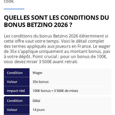
code.
QUELLES SONT LES CONDITIONS DU
BONUS BETZINO 2026 ?
Les conditions du bonus Betzino 2026 déterminent si
cette offre vaut votre temps. Voici le détail complet
des termes appliqués aux joueurs en France. Le wager
de 35x s'applique uniquement au montant bonus, pas
à votre dépôt. Point crucial : pour un bonus de 100€,
vous devez miser 3 500€ avant retrait.
Wager
35x bonus
100€ bonus = 3 500€ de mises
Délai
14 jours