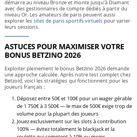
démarre au niveau Bronze et monte jusqu'à Diamant
avec des gestionnaires de compte dédiés à partir du
niveau Or. Les amateurs de paris peuvent aussi
explorer les
sites de paris sportifs virtuels
pour varier
leurs sessions.
ASTUCES POUR MAXIMISER VOTRE
BONUS BETZINO 2026
Exploiter pleinement le bonus Betzino 2026 demande
une approche calculée. Après notre test complet chez
Betzoid, voici les stratégies qui fonctionnent pour les
joueurs français :
Déposez entre 50€ et 100€ pour un wager gérable
de 1 750€ à 3 500€ — le max de 500€ exige trop de
volume pour la plupart des joueurs
Jouez exclusivement sur les slots à contribution
100% — évitez totalement le blackjack et la
roulette qui comptent à 10% ou moins