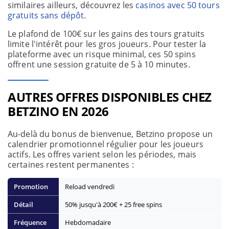
similaires ailleurs, découvrez les
casinos avec 50 tours
gratuits sans dépôt
.
Le plafond de 100€ sur les gains des tours gratuits
limite l'intérêt pour les gros joueurs. Pour tester la
plateforme avec un risque minimal, ces 50 spins
offrent une session gratuite de 5 à 10 minutes.
AUTRES OFFRES DISPONIBLES CHEZ
BETZINO EN 2026
Au-delà du bonus de bienvenue, Betzino propose un
calendrier promotionnel régulier pour les joueurs
actifs. Les offres varient selon les périodes, mais
certaines restent permanentes :
Reload vendredi
50% jusqu'à 200€ + 25 free spins
Hebdomadaire