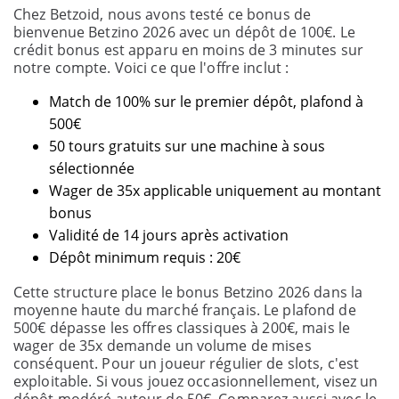
Chez Betzoid, nous avons testé ce bonus de
bienvenue Betzino 2026 avec un dépôt de 100€. Le
crédit bonus est apparu en moins de 3 minutes sur
notre compte. Voici ce que l'offre inclut :
Match de 100% sur le premier dépôt, plafond à
500€
50 tours gratuits sur une machine à sous
sélectionnée
Wager de 35x applicable uniquement au montant
bonus
Validité de 14 jours après activation
Dépôt minimum requis : 20€
Cette structure place le bonus Betzino 2026 dans la
moyenne haute du marché français. Le plafond de
500€ dépasse les offres classiques à 200€, mais le
wager de 35x demande un volume de mises
conséquent. Pour un joueur régulier de slots, c'est
exploitable. Si vous jouez occasionnellement, visez un