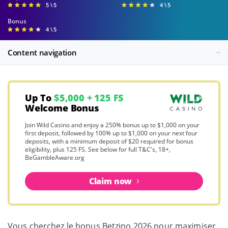
5 \ 5
4 \ 5
Bonus
4 \ 5
Content navigation
Up To
$5,000 + 125 FS
Welcome Bonus
Join Wild Casino and enjoy a 250% bonus up to $1,000 on your
first deposit, followed by 100% up to $1,000 on your next four
deposits, with a minimum deposit of $20 required for bonus
eligibility, plus 125 FS. See below for full T&C's, 18+,
BeGambleAware.org
Claim now
Vous cherchez le bonus Betzino 2026 pour maximiser