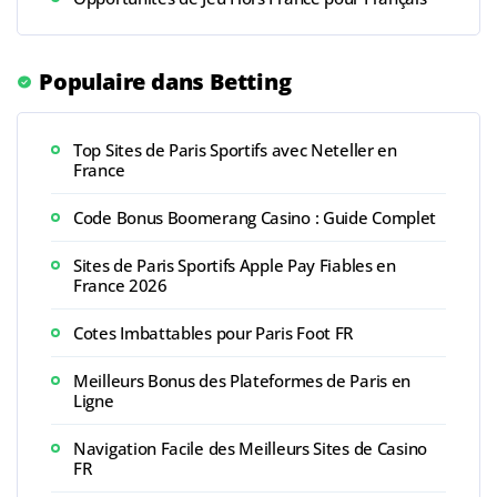
Populaire dans Betting
Top Sites de Paris Sportifs avec Neteller en
France
Code Bonus Boomerang Casino : Guide Complet
Sites de Paris Sportifs Apple Pay Fiables en
France 2026
Cotes Imbattables pour Paris Foot FR
Meilleurs Bonus des Plateformes de Paris en
Ligne
Navigation Facile des Meilleurs Sites de Casino
FR