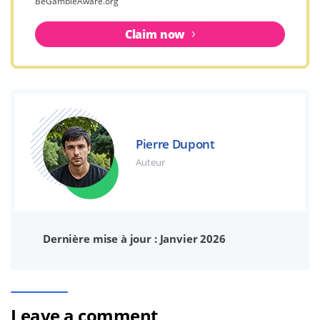
BeGambleAware.org
Claim now
Pierre Dupont
Auteur
Dernière mise à jour : Janvier 2026
Leave a comment