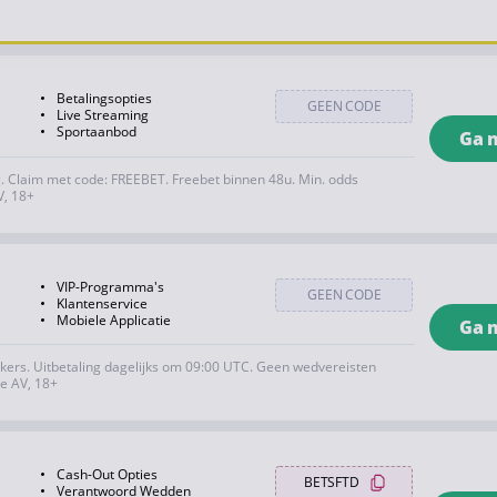
Betalingsopties
GEEN CODE
Live Streaming
Sportaanbod
Ga 
g. Claim met code: FREEBET. Freebet binnen 48u. Min. odds
V, 18+
VIP-Programma's
GEEN CODE
Klantenservice
Mobiele Applicatie
Ga 
kers. Uitbetaling dagelijks om 09:00 UTC. Geen wedvereisten
le AV, 18+
Cash-Out Opties
BETSFTD
Verantwoord Wedden