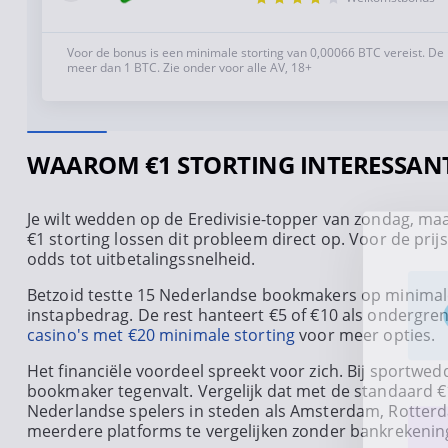
Voor de bonus is een minimale storting van 0,00066 BTC vereist. De
meer dan 1 BTC. Zie onder voor alle AV, 18+
WAAROM €1 STORTING INTERESSANT
Je wilt wedden op de Eredivisie-topper van zondag, m
€1 storting lossen dit probleem direct op. Voor de pri
J
odds tot uitbetalingssnelheid.
p
i
Betzoid testte 15 Nederlandse bookmakers op minimale
instapbedrag. De rest hanteert €5 of €10 als ondergren
casino's met €20 minimale storting
voor meer opties.
Het financiële voordeel spreekt voor zich. Bij sportwe
bookmaker tegenvalt. Vergelijk dat met de standaard €10
Nederlandse spelers in steden als Amsterdam, Rotter
meerdere platforms te vergelijken zonder bankrekening