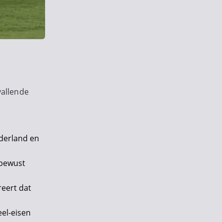
vallende
ederland en
 bewust
reert dat
el-eisen