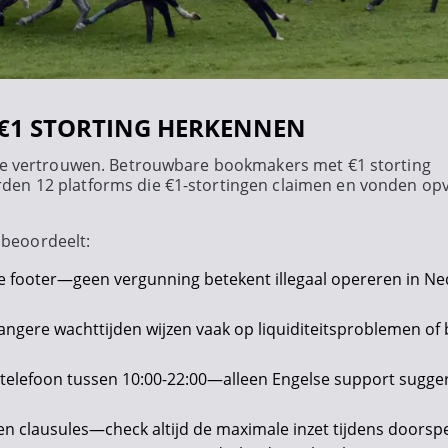
€1 STORTING HERKENNEN
t je vertrouwen. Betrouwbare bookmakers met €1 storting
den 12 platforms die €1-stortingen claimen en vonden op
beoordeelt:
de footer—geen vergunning betekent illegaal opereren in N
angere wachttijden wijzen vaak op liquiditeitsproblemen of
 telefoon tussen 10:00-22:00—alleen Engelse support sugge
clausules—check altijd de maximale inzet tijdens doorspe