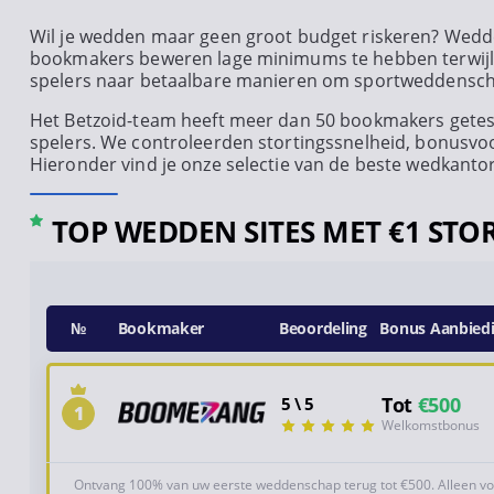
Wil je wedden maar geen groot budget riskeren? Wedden
bookmakers beweren lage minimums te hebben terwijl 
spelers naar betaalbare manieren om sportweddenschapp
Het Betzoid-team heeft meer dan 50 bookmakers getes
spelers. We controleerden stortingssnelheid, bonusvo
Hieronder vind je onze selectie van de beste wedkant
TOP WEDDEN SITES MET €1 STOR
№
Bookmaker
Beoordeling
Bonus Aanbied
Tot
€500
5 \ 5
1
Welkomstbonus
Ontvang 100% van uw eerste weddenschap terug tot €500. Alleen voo