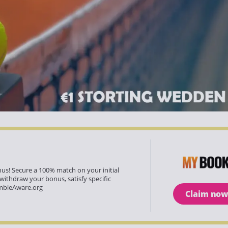
us! Secure a 100% match on your initial
ithdraw your bonus, satisfy specific
ambleAware.org
Claim no