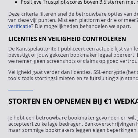
Positieve Trustpilot-scores boven 3,5 sterren me
Deze criteria filteren snel de betrouwbare opties van 
van deze vijf punten. Mist een platform er drie of meer
verificatie
? Die mogelijkheden behandelen we apart.
LICENTIES EN VEILIGHEID CONTROLEREN
De Kansspelautoriteit publiceert een actuele lijst van
bevestigt of jouw gekozen bookmaker legaal opereert. 
we nemen geen screenshots of claims op goed vertro
Veiligheid gaat verder dan licenties. SSL-encryptie (he
tools zoals stortingslimieten en zelfuitsluiting zijn sta
STORTEN EN OPNEMEN BIJ €1 WED
Je hebt een betrouwbare bookmaker gevonden en wilt je
accepteert zulke lage bedragen. Bankoverschrijvingen 
maar sommige bookmakers leggen eigen beperkingen 