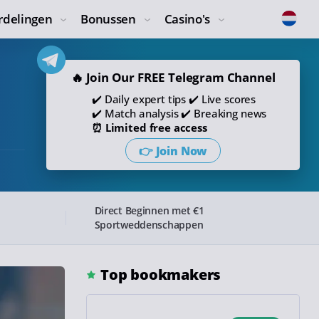
rdelingen
Bonussen
Casino's
🔥 Join Our FREE Telegram Channel
✔️ Daily expert tips ✔️ Live scores
✔️ Match analysis ✔️ Breaking news
⏰ Limited free access
👉 Join Now
Direct Beginnen met €1
Sportweddenschappen
Top bookmakers