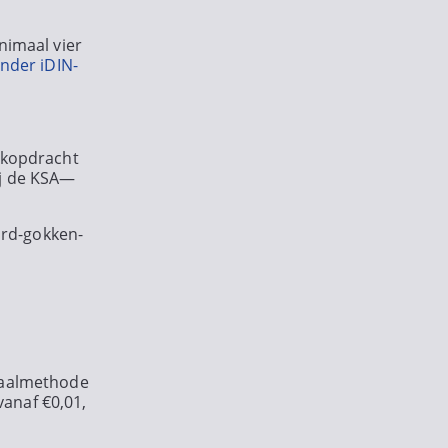
nimaal vier
nder iDIN-
oekopdracht
ij de KSA—
oord-gokken-
etaalmethode
anaf €0,01,