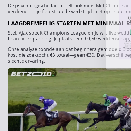
De psychologische factor telt ook mee. Met €1 op je acc
verdienen"—je focust op de wedstrijd, niet op je port
LAAGDREMPELIG STARTEN MET MINIMAAL R
Up TO
$20
Deposit 
Stel: Ajax speelt Champions League en je wilt live wed
financiële spanning. Je plaatst een €0,50 weddenschap, e
Visit
Onze analyse toonde aan dat beginners gemiddeld 3 bo
kost die zoektocht €3 totaal—geen €30. Dat verschil b
Join Mybookie and Receive Up
Deposit Bonus! Secure a 100% 
slechte ervaring.
deposit, up to the maximu
access and withdraw your bon
wagering requirements. See belo
BeGambleAwar