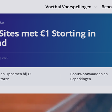
Voetbal Voorspellingen
Beoo
ites
ites met €1 Storting in
nd
0, 2026
 en Opnemen bij €1
Bonusvoorwaarden en
toren
Beperkingen