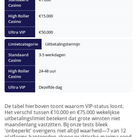
€15.000
€50.000
Uitbetalingstermijn
3-5 werkdagen
24-48 uur
Dezelfde dag
De tabel hierboven toont waarom VIP-status loont.
Het verschil tussen €10.000 en €75.000 wekelijkse
uitbetalingslimiet betekent dat grote winsten niet
maandenlang vastzitten. Bij onze tests bleek
'onbeperkt' overigens niet altijd waarheid—7 van 12
platforms hanteerden alsnog praktische maxima rond