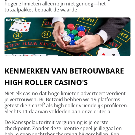
hogere limieten alleen zijn niet genoeg—het
totaalpakket bepaalt de waarde.
KENMERKEN VAN BETROUWBARE
HIGH ROLLER CASINO'S
Niet elk casino dat hoge limieten adverteert verdient
je vertrouwen. Bij Betzoid hebben we 19 platforms
getest die zichzelf als high roller vriendelijk profileren.
Slechts 11 daarvan voldeden aan onze criteria.
De Kansspelautoriteit-vergunning is je eerste
checkpoint. Zonder deze licentie speel je illegaal en
heb je geen rechtsbescherming bij geschillen. Een