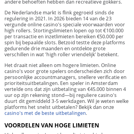
andere behoeften hebben dan recreatieve gokkers.
De Nederlandse markt is flink gegroeid sinds de
regulering in 2021. In 2026 bieden 14 van de 23
vergunde online casino's speciale voorwaarden voor
high rollers. Stortingslimieten lopen op tot €100.000
per transactie en inzetlimieten bereiken €50.000 per
spin bij bepaalde slots. Betzoid testte deze platforms
gedurende drie maanden en ontdekte grote
verschillen in wat 'high roller vriendelijk' betekent.
Het draait niet alleen om hogere limieten. Online
casino's voor grote spelers onderscheiden zich door
persoonlijke accountmanagers, snellere verificatie en
prioriteitsuitbetalingen. Een speler in Amsterdam
vertelde ons dat zijn uitbetaling van €45.000 binnen 4
uur op zijn rekening stond—bij reguliere casino's
duurt dit gemiddeld 3-5 werkdagen. Wil je weten welke
platforms het snelst uitbetalen? Bekijk dan onze
casino's met de beste uitbetalingen
.
VOORDELEN VAN HOGE LIMIETEN