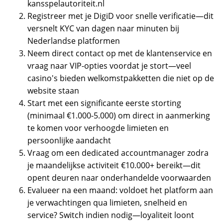
kansspelautoriteit.nl
Registreer met je DigiD voor snelle verificatie—dit
versnelt KYC van dagen naar minuten bij
Nederlandse platformen
Neem direct contact op met de klantenservice en
vraag naar VIP-opties voordat je stort—veel
casino's bieden welkomstpakketten die niet op de
website staan
Start met een significante eerste storting
(minimaal €1.000-5.000) om direct in aanmerking
te komen voor verhoogde limieten en
persoonlijke aandacht
Vraag om een dedicated accountmanager zodra
je maandelijkse activiteit €10.000+ bereikt—dit
opent deuren naar onderhandelde voorwaarden
Evalueer na een maand: voldoet het platform aan
je verwachtingen qua limieten, snelheid en
service? Switch indien nodig—loyaliteit loont