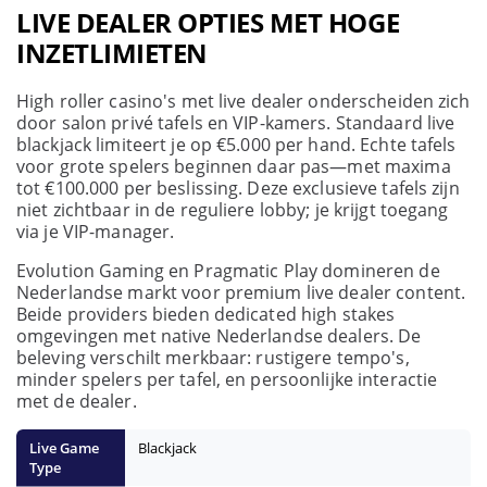
LIVE DEALER OPTIES MET HOGE
INZETLIMIETEN
High roller casino's met live dealer onderscheiden zich
door salon privé tafels en VIP-kamers. Standaard live
blackjack limiteert je op €5.000 per hand. Echte tafels
voor grote spelers beginnen daar pas—met maxima
tot €100.000 per beslissing. Deze exclusieve tafels zijn
niet zichtbaar in de reguliere lobby; je krijgt toegang
via je VIP-manager.
Evolution Gaming en Pragmatic Play domineren de
Nederlandse markt voor premium live dealer content.
Beide providers bieden dedicated high stakes
omgevingen met native Nederlandse dealers. De
beleving verschilt merkbaar: rustigere tempo's,
minder spelers per tafel, en persoonlijke interactie
met de dealer.
Blackjack