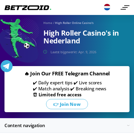
Home
/
High Roller Online Casino's
High Roller Casino's in
Nederland
Laatst bijgewerkt:
Apr. 9, 2026
🔥 Join Our FREE Telegram Channel
✔️ Daily expert tips ✔️ Live scores
✔️ Match analysis ✔️ Breaking news
⏰ Limited free access
👉 Join Now
Content navigation