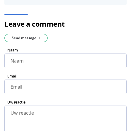
Leave a comment
Send message
Naam
Email
Uw reactie