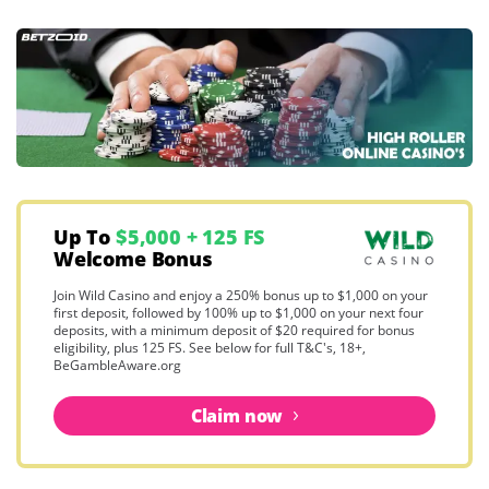
Up To
$5,000 + 125 FS
Welcome Bonus
Join Wild Casino and enjoy a 250% bonus up to $1,000 on your
first deposit, followed by 100% up to $1,000 on your next four
deposits, with a minimum deposit of $20 required for bonus
eligibility, plus 125 FS. See below for full T&C's, 18+,
BeGambleAware.org
Claim now