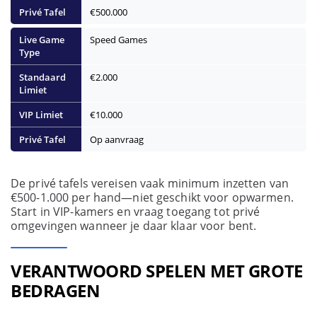
€500.000
Speed Games
€2.000
€10.000
Op aanvraag
De privé tafels vereisen vaak minimum inzetten van
€500-1.000 per hand—niet geschikt voor opwarmen.
Start in VIP-kamers en vraag toegang tot privé
omgevingen wanneer je daar klaar voor bent.
VERANTWOORD SPELEN MET GROTE
BEDRAGEN