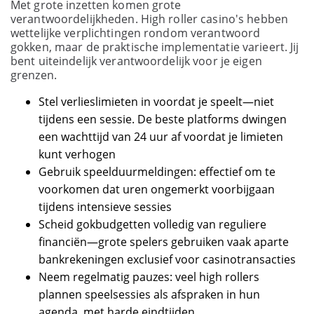
Met grote inzetten komen grote
verantwoordelijkheden. High roller casino's hebben
wettelijke verplichtingen rondom verantwoord
gokken, maar de praktische implementatie varieert. Jij
bent uiteindelijk verantwoordelijk voor je eigen
grenzen.
Stel verlieslimieten in voordat je speelt—niet
tijdens een sessie. De beste platforms dwingen
een wachttijd van 24 uur af voordat je limieten
kunt verhogen
Gebruik speelduurmeldingen: effectief om te
voorkomen dat uren ongemerkt voorbijgaan
tijdens intensieve sessies
Scheid gokbudgetten volledig van reguliere
financiën—grote spelers gebruiken vaak aparte
bankrekeningen exclusief voor casinotransacties
Neem regelmatig pauzes: veel high rollers
plannen speelsessies als afspraken in hun
agenda, met harde eindtijden