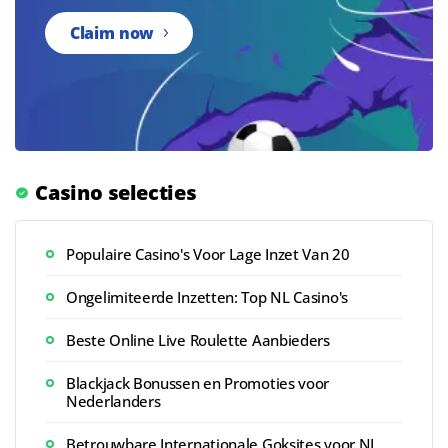
Claim now
Casino selecties
Populaire Casino's Voor Lage Inzet Van 20
Ongelimiteerde Inzetten: Top NL Casino's
Beste Online Live Roulette Aanbieders
Blackjack Bonussen en Promoties voor
Nederlanders
Betrouwbare Internationale Goksites voor NL