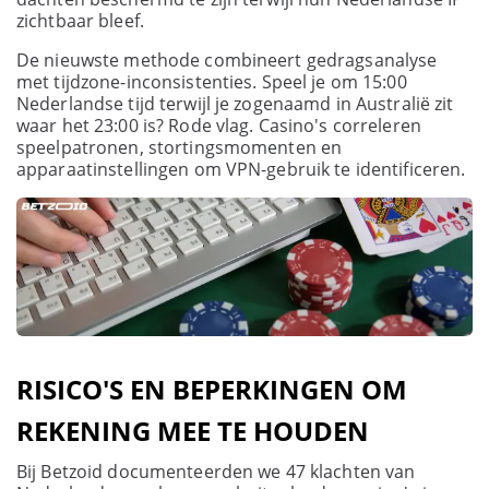
zichtbaar bleef.
De nieuwste methode combineert gedragsanalyse
met tijdzone-inconsistenties. Speel je om 15:00
Nederlandse tijd terwijl je zogenaamd in Australië zit
waar het 23:00 is? Rode vlag. Casino's correleren
speelpatronen, stortingsmomenten en
apparaatinstellingen om VPN-gebruik te identificeren.
RISICO'S EN BEPERKINGEN OM
REKENING MEE TE HOUDEN
Bij Betzoid documenteerden we 47 klachten van