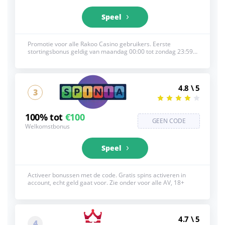
Speel
Promotie voor alle Rakoo Casino gebruikers. Eerste
stortingsbonus geldig van maandag 00:00 tot zondag 23:59
UTC. Max bonus: €3000. 300 gratis spins bij eerste storting,
activeren binnen 7 dagen. Zie onder voor alle AV, 18+
4.8 \ 5
3
100% tot
€100
GEEN CODE
Welkomstbonus
Speel
Activeer bonussen met de code. Gratis spins activeren in
account, echt geld gaat voor. Zie onder voor alle AV, 18+
4.7 \ 5
4