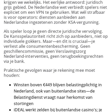
krijgen we wekelijks. Het eerlijke antwoord: juridisch
grijs gebied. De Nederlandse wet verbiedt spelers niet
expliciet om een VPN te gebruiken. Wat wél strafbaar
is voor operators: diensten aanbieden aan
Nederlandse ingezetenen zonder KSA-vergunning.
Als speler loop je geen directe juridische vervolging.
De Kansspelautoriteit richt zich op aanbieders, niet op
individuele gokkers. Maar—en dit is cruciaal—je
verliest alle consumentenbescherming. Geen
geschillencommissie, geen Verslavingszorg
Nederland-interventies, geen terugboekingsrechten
via je bank.
Praktische gevolgen waar je rekening mee moet
houden:
Winsten boven €449 blijven belastingplichtig in
Nederland, ook van buitenlandse sites—de
Belastingdienst vraagt naar herkomst van
stortingen
iDEAL werkt zelden bij buitenlandse casino's; je