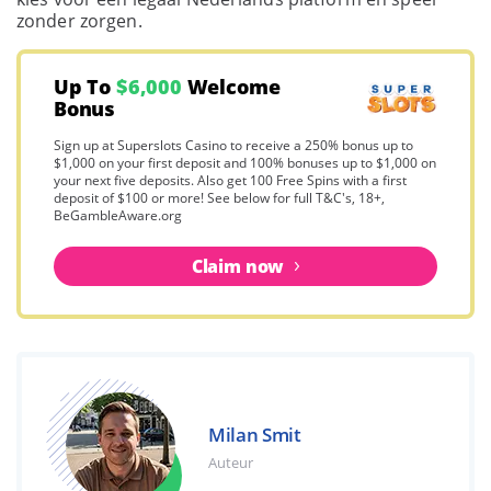
zonder zorgen.
Up To
$6,000
Welcome
Bonus
Sign up at Superslots Casino to receive a 250% bonus up to
$1,000 on your first deposit and 100% bonuses up to $1,000 on
your next five deposits. Also get 100 Free Spins with a first
deposit of $100 or more! See below for full T&C's, 18+,
BeGambleAware.org
Claim now
Milan Smit
Auteur