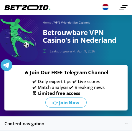
Home
/
VPN-Vriendelijke Casino's
Betrouwbare VPN
Casino's in Nederland
Laatst bijgewerkt:
Apr. 9, 2026
🔥 Join Our FREE Telegram Channel
✔️ Daily expert tips ✔️ Live scores
✔️ Match analysis ✔️ Breaking news
⏰ Limited free access
👉 Join Now
Content navigation