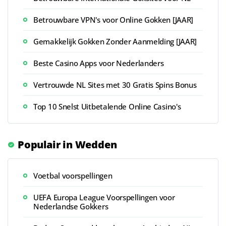
Betrouwbare VPN's voor Online Gokken [JAAR]
Gemakkelijk Gokken Zonder Aanmelding [JAAR]
Beste Casino Apps voor Nederlanders
Vertrouwde NL Sites met 30 Gratis Spins Bonus
Top 10 Snelst Uitbetalende Online Casino's
Populair in Wedden
Voetbal voorspellingen
UEFA Europa League Voorspellingen voor
Nederlandse Gokkers