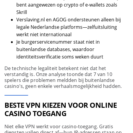
bent aangewezen op crypto of e-wallets zoals
Skrill
Verslaving.nl en AGOG ondersteunen alleen bij
legale Nederlandse platforms—zelfuitsluiting
werkt niet internationaal
Je burgerservicenummer staat niet in
buitenlandse databases, waardoor
identiteitsverificatie soms weken duurt
De technische legaliteit betekent niet dat het
verstandig is. Onze analyse toonde dat 7 van 10
spelers die problemen meldden bij buitenlandse
casino's, geen enkele verhaalsmogelijkheid hadden.
BESTE VPN KIEZEN VOOR ONLINE
CASINO TOEGANG
Niet elke VPN werkt voor casino-toegang. Gratis
diensten vallen direct af—hun IP-adressen staan op