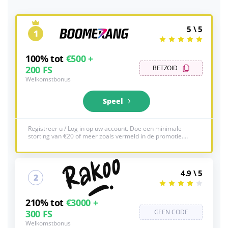
5 \ 5
1
100% tot
€500 +
200 FS
BETZOID
Welkomstbonus
Speel
Registreer u / Log in op uw account. Doe een minimale
storting van €20 of meer zoals vermeld in de promotie.
Accepteer een bonus in uw profiel. Geniet van het spel! Zie
onder voor alle AV, 18+
4.9 \ 5
2
210% tot
€3000 +
300 FS
GEEN CODE
Welkomstbonus