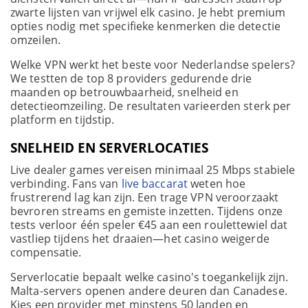
zwarte lijsten van vrijwel elk casino. Je hebt premium
opties nodig met specifieke kenmerken die detectie
omzeilen.
Welke VPN werkt het beste voor Nederlandse spelers?
We testten de top 8 providers gedurende drie
maanden op betrouwbaarheid, snelheid en
detectieomzeiling. De resultaten varieerden sterk per
platform en tijdstip.
SNELHEID EN SERVERLOCATIES
Live dealer games vereisen minimaal 25 Mbps stabiele
verbinding. Fans van
live baccarat
weten hoe
frustrerend lag kan zijn. Een trage VPN veroorzaakt
bevroren streams en gemiste inzetten. Tijdens onze
tests verloor één speler €45 aan een roulettewiel dat
vastliep tijdens het draaien—het casino weigerde
compensatie.
Serverlocatie bepaalt welke casino's toegankelijk zijn.
Malta-servers openen andere deuren dan Canadese.
Kies een provider met minstens 50 landen en