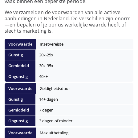
vaak binnen een beperkte periode.
We verzamelden de voorwaarden van alle actieve
aanbiedingen in Nederland. De verschillen zijn enorm
—en bepalen of je bonus werkelijke waarde heeft of
slechts marketing is.
Inzetvereiste
20x-25x
30x-35x
40x+
Geldigheidsduur
14+ dagen
7 dagen
3 dagen of minder
Max uitbetaling