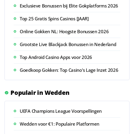
Exclusieve Bonussen bij Elite Gokplatforms 2026
Top 25 Gratis Spins Casinos [JAAR]
Online Gokken NL: Hoogste Bonussen 2026
Grootste Live Blackjack Bonussen in Nederland
Top Android Casino Apps voor 2026
Goedkoop Gokken: Top Casino's Lage Inzet 2026
Populair in Wedden
UEFA Champions League Voorspellingen
Wedden voor €1: Populaire Platformen