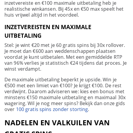
inzetvereiste en €100 maximale uitbetaling heb je
realistische winkansen. Bij 45x en €50 max speelt het
huis vrijwel altijd in het voordeel.
INZETVEREISTEN EN MAXIMALE
UITBETALING
Stel: je wint €20 met je 60 gratis spins bij 30x rollover.
Je moet dan €600 aan weddenschappen plaatsen
voordat je kunt uitbetalen. Met een gemiddelde RTP
van 96% verlies je statistisch €24 tijdens dat proces. Je
winst verdampt.
De maximale uitbetaling beperkt je upside. Win je
€500 met een limiet van €100? Je krijgt €100. De rest
verdwijnt. Daarom adviseren we: kies een bonus met
minstens €150 maximale uitbetaling en maximaal 30x
wagering. Wil je nog meer spins? Bekijk dan onze gids
over
100 gratis spins zonder storting
.
NADELEN EN VALKUILEN VAN