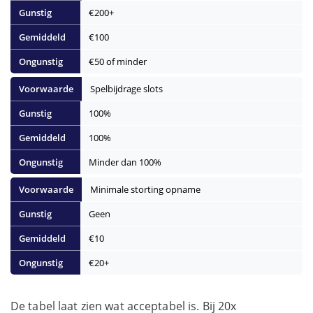
€200+
€100
€50 of minder
Spelbijdrage slots
100%
100%
Minder dan 100%
Minimale storting opname
Geen
€10
€20+
De tabel laat zien wat acceptabel is. Bij 20x