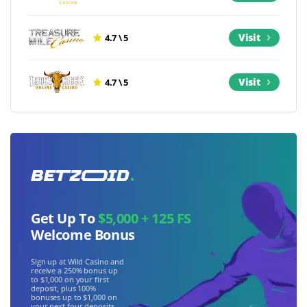
Visit
4.7 \ 5
Visit
4.7 \ 5
Get Up To
$5,000 + 125 FS
Welcome Bonus
Sign up at Wild Casino and
receive a 250% bonus up
to $1,000 on your first
deposit, plus 100%
bonuses up to $1,000 on
your next four deposits.