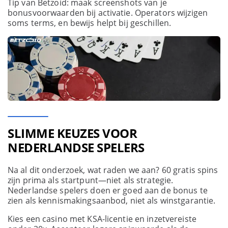
Tip van Betzoid: maak screenshots van je
bonusvoorwaarden bij activatie. Operators wijzigen
soms terms, en bewijs helpt bij geschillen.
SLIMME KEUZES VOOR
NEDERLANDSE SPELERS
Na al dit onderzoek, wat raden we aan? 60 gratis spins
zijn prima als startpunt—niet als strategie.
Nederlandse spelers doen er goed aan de bonus te
zien als kennismakingsaanbod, niet als winstgarantie.
Kies een casino met KSA-licentie en inzetvereiste