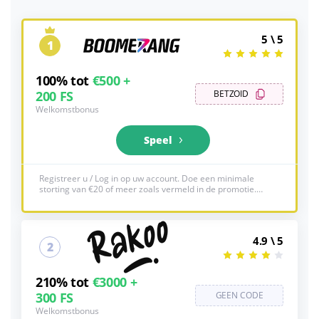
5 \ 5
1
100% tot
€500 +
200 FS
BETZOID
Welkomstbonus
Speel
Registreer u / Log in op uw account. Doe een minimale
storting van €20 of meer zoals vermeld in de promotie.
Accepteer een bonus in uw profiel. Geniet van het spel! Zie
onder voor alle AV, 18+
4.9 \ 5
2
210% tot
€3000 +
300 FS
GEEN CODE
Welkomstbonus