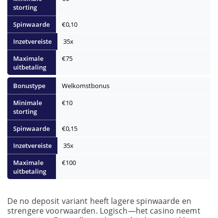
€0,10
35x
€75
Welkomstbonus
€10
€0,15
35x
€100
De no deposit variant heeft lagere spinwaarde en
strengere voorwaarden. Logisch—het casino neemt