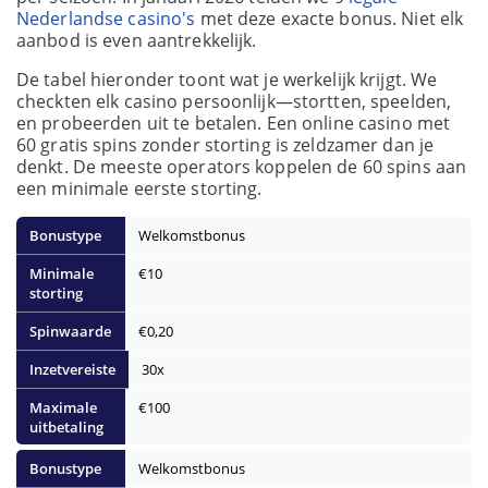
Nederlandse casino's
met deze exacte bonus. Niet elk
aanbod is even aantrekkelijk.
De tabel hieronder toont wat je werkelijk krijgt. We
checkten elk casino persoonlijk—stortten, speelden,
en probeerden uit te betalen. Een online casino met
60 gratis spins zonder storting is zeldzamer dan je
denkt. De meeste operators koppelen de 60 spins aan
een minimale eerste storting.
Welkomstbonus
€10
€0,20
30x
€100
Welkomstbonus