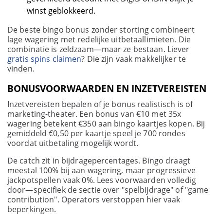
winst geblokkeerd.
De beste bingo bonus zonder storting combineert
lage wagering met redelijke uitbetaallimieten. Die
combinatie is zeldzaam—maar ze bestaan. Liever
gratis spins claimen
? Die zijn vaak makkelijker te
vinden.
BONUSVOORWAARDEN EN INZETVEREISTEN
Inzetvereisten bepalen of je bonus realistisch is of
marketing-theater. Een bonus van €10 met 35x
wagering betekent €350 aan bingo kaartjes kopen. Bij
gemiddeld €0,50 per kaartje speel je 700 rondes
voordat uitbetaling mogelijk wordt.
De catch zit in bijdragepercentages. Bingo draagt
meestal 100% bij aan wagering, maar progressieve
jackpotspellen vaak 0%. Lees voorwaarden volledig
door—specifiek de sectie over "spelbijdrage" of "game
contribution". Operators verstoppen hier vaak
beperkingen.