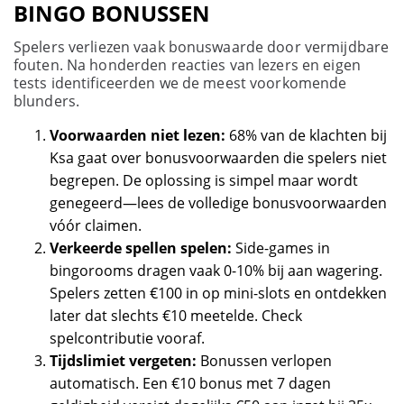
BINGO BONUSSEN
Spelers verliezen vaak bonuswaarde door vermijdbare
fouten. Na honderden reacties van lezers en eigen
tests identificeerden we de meest voorkomende
blunders.
Voorwaarden niet lezen:
68% van de klachten bij
Ksa gaat over bonusvoorwaarden die spelers niet
begrepen. De oplossing is simpel maar wordt
genegeerd—lees de volledige bonusvoorwaarden
vóór claimen.
Verkeerde spellen spelen:
Side-games in
bingorooms dragen vaak 0-10% bij aan wagering.
Spelers zetten €100 in op mini-slots en ontdekken
later dat slechts €10 meetelde. Check
spelcontributie vooraf.
Tijdslimiet vergeten:
Bonussen verlopen
automatisch. Een €10 bonus met 7 dagen