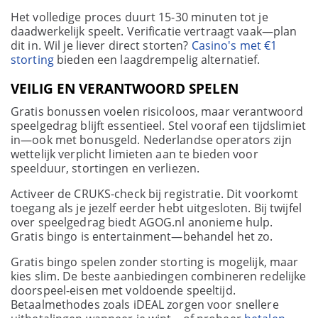
Het volledige proces duurt 15-30 minuten tot je
daadwerkelijk speelt. Verificatie vertraagt vaak—plan
dit in. Wil je liever direct storten?
Casino's met €1
storting
bieden een laagdrempelig alternatief.
VEILIG EN VERANTWOORD SPELEN
Gratis bonussen voelen risicoloos, maar verantwoord
speelgedrag blijft essentieel. Stel vooraf een tijdslimiet
in—ook met bonusgeld. Nederlandse operators zijn
wettelijk verplicht limieten aan te bieden voor
speelduur, stortingen en verliezen.
Activeer de CRUKS-check bij registratie. Dit voorkomt
toegang als je jezelf eerder hebt uitgesloten. Bij twijfel
over speelgedrag biedt AGOG.nl anonieme hulp.
Gratis bingo is entertainment—behandel het zo.
Gratis bingo spelen zonder storting is mogelijk, maar
kies slim. De beste aanbiedingen combineren redelijke
doorspeel-eisen met voldoende speeltijd.
Betaalmethodes zoals iDEAL zorgen voor snellere