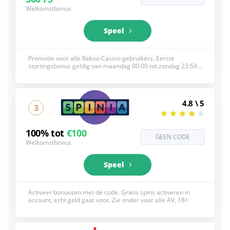
Welkomstbonus
Speel
Promotie voor alle Rakoo Casino gebruikers. Eerste
stortingsbonus geldig van maandag 00:00 tot zondag 23:59
UTC. Max bonus: €3000. 300 gratis spins bij eerste storting,
activeren binnen 7 dagen. Zie onder voor alle AV, 18+
4.8 \ 5
3
100% tot
€100
GEEN CODE
Welkomstbonus
Speel
Activeer bonussen met de code. Gratis spins activeren in
account, echt geld gaat voor. Zie onder voor alle AV, 18+