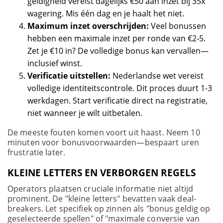
geldigheid vereist dagelijks €50 aan inzet bij 35x
wagering. Mis één dag en je haalt het niet.
Maximum inzet overschrijden:
Veel bonussen
hebben een maximale inzet per ronde van €2-5.
Zet je €10 in? De volledige bonus kan vervallen—
inclusief winst.
Verificatie uitstellen:
Nederlandse wet vereist
volledige identiteitscontrole. Dit proces duurt 1-3
werkdagen. Start verificatie direct na registratie,
niet wanneer je wilt uitbetalen.
De meeste fouten komen voort uit haast. Neem 10
minuten voor bonusvoorwaarden—bespaart uren
frustratie later.
KLEINE LETTERS EN VERBORGEN REGELS
Operators plaatsen cruciale informatie niet altijd
prominent. De "kleine letters" bevatten vaak deal-
breakers. Let specifiek op zinnen als "bonus geldig op
geselecteerde spellen" of "maximale conversie van