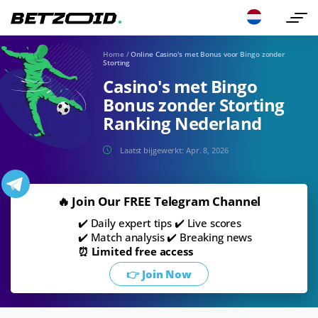
Home
/
Online Casino's met Bonus voor Bingo zonder
Storting
Casino's met Bingo
Bonus zonder Storting
Ranking Nederland
Laatst bijgewerkt:
Apr. 8, 2026
🔥 Join Our FREE Telegram Channel
✔️ Daily expert tips ✔️ Live scores
✔️ Match analysis ✔️ Breaking news
⏰ Limited free access
👉 Join Now