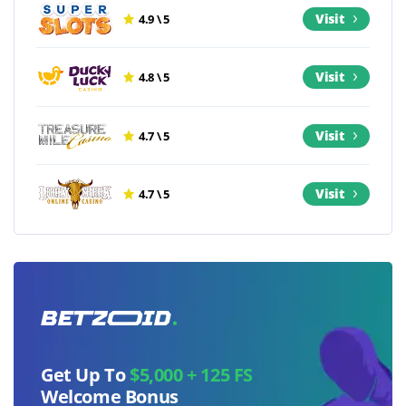
Visit
4.9 \ 5
Visit
4.8 \ 5
Visit
4.7 \ 5
Visit
4.7 \ 5
Get Up To
$5,000 + 125 FS
Welcome Bonus