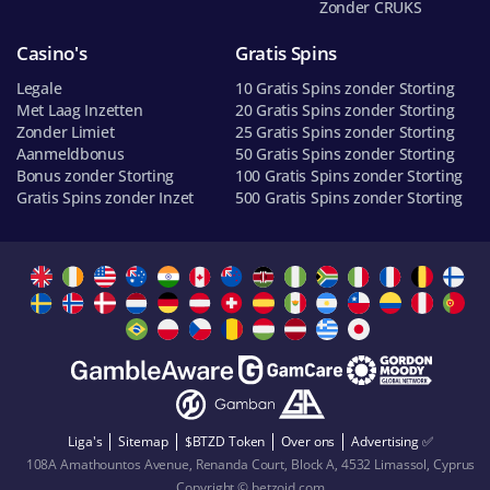
Zonder CRUKS
Casino's
Gratis Spins
Legale
10 Gratis Spins zonder Storting
Met Laag Inzetten
20 Gratis Spins zonder Storting
Zonder Limiet
25 Gratis Spins zonder Storting
Aanmeldbonus
50 Gratis Spins zonder Storting
Bonus zonder Storting
100 Gratis Spins zonder Storting
Gratis Spins zonder Inzet
500 Gratis Spins zonder Storting
Liga's
Sitemap
$BTZD Token
Over ons
Advertising ✅
108A Amathountos Avenue, Renanda Court, Block A, 4532 Limassol, Cyprus
Copyright © betzoid.com