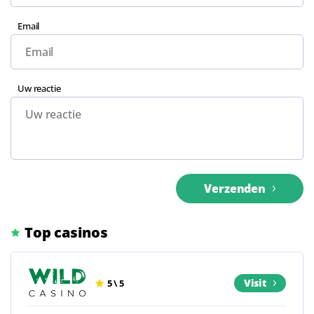
Email
Uw reactie
Verzenden
Top casinos
Visit
5 \ 5