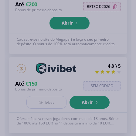
Até
€200
BETZOID2026
Bónus de primeiro depósito
Abrir
Cadastre-se no site do Megapari e faça o seu primeiro
depósito. O bónus de 100% será automaticamente creditado
na sua conta após a realização do primeiro depósito. O
bónus deve ser utilizado dentro de 30 dias após o registro.
T&C aplicam, 18+
4.8 \ 5
3
Até
€150
SEM CÓDIGO
Bónus de primeiro depósito
Abrir
Ivibet
Oferta só para novos jogadores com mais de 18 anos. Bónus
de 100% até 150 EUR no 1º depósito mínimo de 10 EUR.
Apostar 5x o bónus em 7 dias com odds de 2+. Retiradas
antes do cumprimento resultam em perda do bónus. T&C