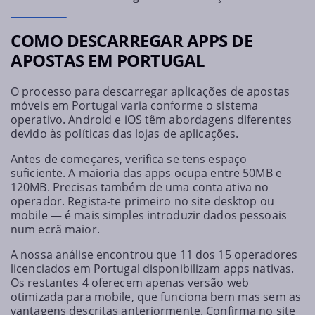
COMO DESCARREGAR APPS DE
APOSTAS EM PORTUGAL
O processo para descarregar aplicações de apostas
móveis em Portugal varia conforme o sistema
operativo. Android e iOS têm abordagens diferentes
devido às políticas das lojas de aplicações.
Antes de começares, verifica se tens espaço
suficiente. A maioria das apps ocupa entre 50MB e
120MB. Precisas também de uma conta ativa no
operador. Regista-te primeiro no site desktop ou
mobile — é mais simples introduzir dados pessoais
num ecrã maior.
A nossa análise encontrou que 11 dos 15 operadores
licenciados em Portugal disponibilizam apps nativas.
Os restantes 4 oferecem apenas versão web
otimizada para mobile, que funciona bem mas sem as
vantagens descritas anteriormente. Confirma no site