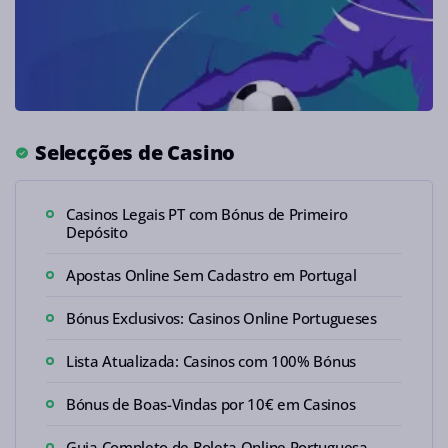
Selecções de Casino
Casinos Legais PT com Bónus de Primeiro
Depósito
Apostas Online Sem Cadastro em Portugal
Bónus Exclusivos: Casinos Online Portugueses
Lista Atualizada: Casinos com 100% Bónus
Bónus de Boas-Vindas por 10€ em Casinos
Guia Completo de Roleta Online Portuguesa