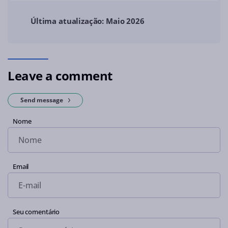
Última atualização: Maio 2026
Leave a comment
Send message
Nome
Email
Seu comentário