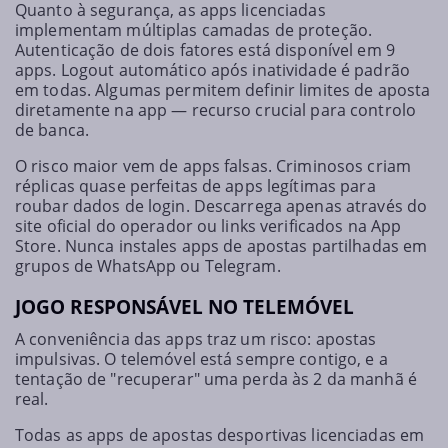
Quanto à segurança, as apps licenciadas
implementam múltiplas camadas de proteção.
Autenticação de dois fatores está disponível em 9
apps. Logout automático após inatividade é padrão
em todas. Algumas permitem definir limites de aposta
diretamente na app — recurso crucial para controlo
de banca.
O risco maior vem de apps falsas. Criminosos criam
réplicas quase perfeitas de apps legítimas para
roubar dados de login. Descarrega apenas através do
site oficial do operador ou links verificados na App
Store. Nunca instales apps de apostas partilhadas em
grupos de WhatsApp ou Telegram.
JOGO RESPONSÁVEL NO TELEMÓVEL
A conveniência das apps traz um risco: apostas
impulsivas. O telemóvel está sempre contigo, e a
tentação de "recuperar" uma perda às 2 da manhã é
real.
Todas as apps de apostas desportivas licenciadas em