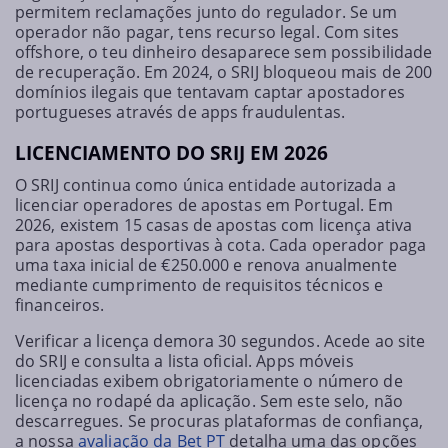
permitem reclamações junto do regulador. Se um
operador não pagar, tens recurso legal. Com sites
offshore, o teu dinheiro desaparece sem possibilidade
de recuperação. Em 2024, o SRIJ bloqueou mais de 200
domínios ilegais que tentavam captar apostadores
portugueses através de apps fraudulentas.
LICENCIAMENTO DO SRIJ EM 2026
O SRIJ continua como única entidade autorizada a
licenciar operadores de apostas em Portugal. Em
2026, existem 15 casas de apostas com licença ativa
para apostas desportivas à cota. Cada operador paga
uma taxa inicial de €250.000 e renova anualmente
mediante cumprimento de requisitos técnicos e
financeiros.
Verificar a licença demora 30 segundos. Acede ao site
do SRIJ e consulta a lista oficial. Apps móveis
licenciadas exibem obrigatoriamente o número de
licença no rodapé da aplicação. Sem este selo, não
descarregues. Se procuras plataformas de confiança,
a nossa
avaliação da Bet PT
detalha uma das opções