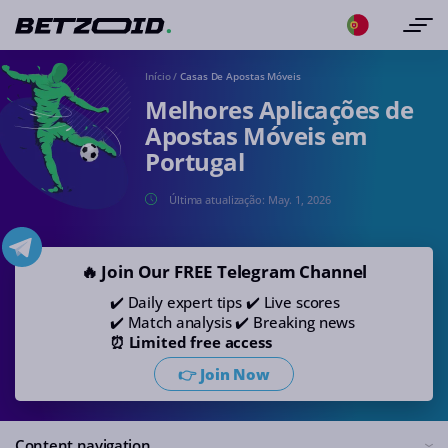
Início
/
Casas De Apostas Móveis
Melhores Aplicações de
Apostas Móveis em
Portugal
Última atualização:
May. 1, 2026
🔥 Join Our FREE Telegram Channel
✔️ Daily expert tips ✔️ Live scores
✔️ Match analysis ✔️ Breaking news
⏰ Limited free access
👉 Join Now
Content navigation