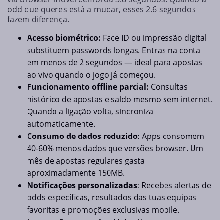
odd que queres está a mudar, esses 2.6 segundos
fazem diferença.
Acesso biométrico:
Face ID ou impressão digital
substituem passwords longas. Entras na conta
em menos de 2 segundos — ideal para apostas
ao vivo quando o jogo já começou.
Funcionamento offline parcial:
Consultas
histórico de apostas e saldo mesmo sem internet.
Quando a ligação volta, sincroniza
automaticamente.
Consumo de dados reduzido:
Apps consomem
40-60% menos dados que versões browser. Um
mês de apostas regulares gasta
aproximadamente 150MB.
Notificações personalizadas:
Recebes alertas de
odds específicas, resultados das tuas equipas
favoritas e promoções exclusivas mobile.