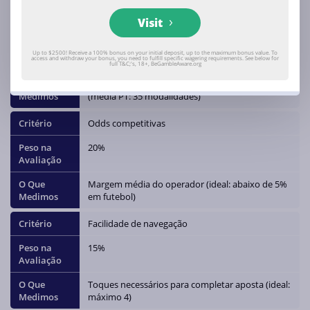
Visit
Cobertura de mercados
25%
Up to $2500! Receive a 100% bonus on your initial deposit, up to the maximum bonus value. To
access and withdraw your bonus, you need to fulfill specific wagering requirements. See below for
full T&C;'s, 18+, BeGambleAware.org
Número de ligas e tipos de aposta disponíveis
(média PT: 35 modalidades)
Odds competitivas
20%
Margem média do operador (ideal: abaixo de 5%
em futebol)
Facilidade de navegação
15%
Toques necessários para completar aposta (ideal:
máximo 4)