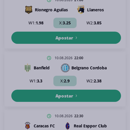
Rionegro Aguilas
Llaneros
W1:
1.98
X:
3.25
W2:
3.85
Apostar
10.08.2026
22:00
Banfield
Belgrano Cordoba
W1:
3.3
X:
2.9
W2:
2.38
Apostar
10.08.2026
22:30
Caracas FC
Real Esppor Club