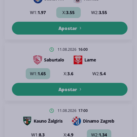
W1:
1.97
X:
3.55
W2:
3.55
Apostar
11.08.2026
16:00
Saburtalo
Larne
W1:
1.65
X:
3.6
W2:
5.4
Apostar
11.08.2026
17:00
Kauno Žalgiris
Dinamo Zagreb
W1:
8.3
X:
4.9
W2:
1.34