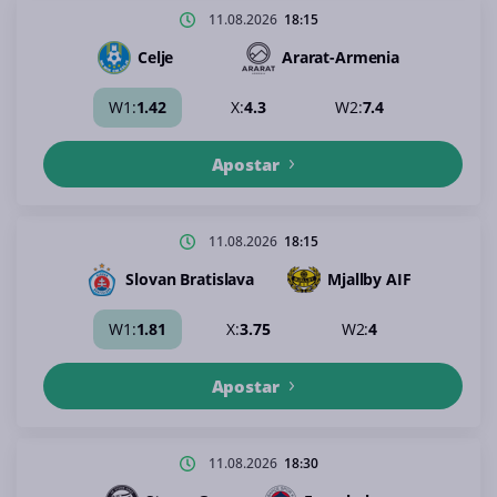
11.08.2026
18:15
Celje
Ararat-Armenia
W1:
1.42
X:
4.3
W2:
7.4
Apostar
11.08.2026
18:15
Slovan Bratislava
Mjallby AIF
W1:
1.81
X:
3.75
W2:
4
Apostar
11.08.2026
18:30