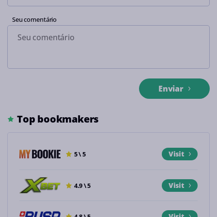
Seu comentário
Enviar
Top bookmakers
Visit
5 \ 5
Visit
4.9 \ 5
Visit
4.8 \ 5