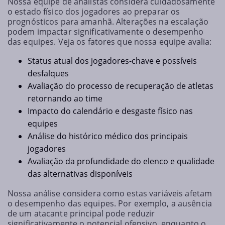
Nossa equipe de analistas considera cuidadosamente
o estado físico dos jogadores ao preparar os
prognósticos para amanhã. Alterações na escalação
podem impactar significativamente o desempenho
das equipes. Veja os fatores que nossa equipe avalia:
Status atual dos jogadores-chave e possíveis
desfalques
Avaliação do processo de recuperação de atletas
retornando ao time
Impacto do calendário e desgaste físico nas
equipes
Análise do histórico médico dos principais
jogadores
Avaliação da profundidade do elenco e qualidade
das alternativas disponíveis
Nossa análise considera como estas variáveis afetam
o desempenho das equipes. Por exemplo, a ausência
de um atacante principal pode reduzir
significativamente o potencial ofensivo, enquanto o