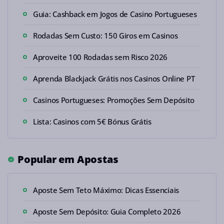
Guia: Cashback em Jogos de Casino Portugueses
Rodadas Sem Custo: 150 Giros em Casinos
Aproveite 100 Rodadas sem Risco 2026
Aprenda Blackjack Grátis nos Casinos Online PT
Casinos Portugueses: Promoções Sem Depósito
Lista: Casinos com 5€ Bónus Grátis
Popular em Apostas
Aposte Sem Teto Máximo: Dicas Essenciais
Aposte Sem Depósito: Guia Completo 2026