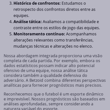
Histórico de confrontos:
Estudamos o
retrospecto dos confrontos diretos entre as
equipes.
Análise tática:
Avaliamos a compatibilidade e
contraste entre os estilos de jogo das equipes.
Monitoramento contínuo:
Acompanhamos
alterações relevantes como transferências,
mudanças técnicas e alterações no elenco.
Nossa abordagem integrada proporciona uma visão
completa de cada partida. Por exemplo, embora os
dados estatísticos possam indicar alto potencial
ofensivo de uma equipe, nossa análise tática
considera também a qualidade defensiva do
adversário. A Betzoid combina diferentes perspectivas
analíticas para fornecer prognósticos mais precisos.
Reconhecemos que o futebol é um esporte dinâmico
e imprevisível. Nossos prognósticos são baseados em
análises aprofundadas, sempre considerando a
natureza variável do esporte.