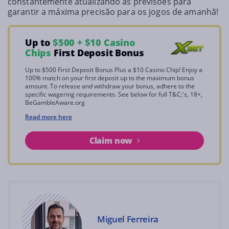
constantemente atualizando as previsões para
garantir a máxima precisão para os jogos de amanhã!
Up to
$500 + $10 Casino
Chips
First Deposit Bonus
Up to $500 First Deposit Bonus Plus a $10 Casino Chip! Enjoy a
100% match on your first deposit up to the maximum bonus
amount. To release and withdraw your bonus, adhere to the
specific wagering requirements. See below for full T&C;'s, 18+,
BeGambleAware.org
Read more here
Claim now
Miguel Ferreira