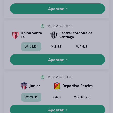
Apostar
11.08.2026
00:15
Union Santa
Central Cordoba de
Fe
Santiago
W1:
1.51
X:
3.85
W2:
6.8
Apostar
11.08.2026
01:05
Junior
Deportivo Pereira
W1:
1.31
X:
4.8
W2:
10.25
Apostar