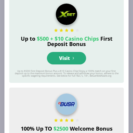
Up to
$500 + $10 Casino Chips
First
NOSSA ANÁLISE ESTATÍSTICA
Deposit Bonus
As estatísticas são fundamentais em nossos
prognósticos. Nossa equipe analisa dados precisos
Visit
para desenvolver previsões confiáveis. Veja os
principais indicadores que analisamos:
Up to $500 First Deposit Bonus Plus a $10 Casino Chip! Enjoy a 100% match on your first
deposit up to the maximum bonus amount. To release and withdraw your bonus, adhere to the
specific wagering requirements. See below for full T&C;'s, 18+, BeGambleAware.org
Média de gols
Análise ofensiva e defensiva por partida
Indica potencial de gols na partida
Posse de bola
Domínio de jogo das equipes
100% Up TO
$2500
Welcome Bonus