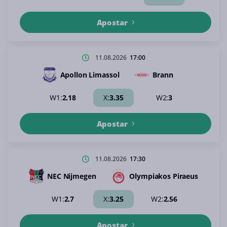
Apostar
11.08.2026
17:00
Apollon Limassol
Brann
W1:
2.18
X:
3.35
W2:
3
Apostar
11.08.2026
17:30
NEC Nijmegen
Olympiakos Piraeus
W1:
2.7
X:
3.25
W2:
2.56
Apostar