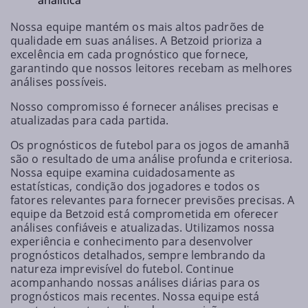
analítica
Nossa equipe mantém os mais altos padrões de
qualidade em suas análises. A Betzoid prioriza a
excelência em cada prognóstico que fornece,
garantindo que nossos leitores recebam as melhores
análises possíveis.
Nosso compromisso é fornecer análises precisas e
atualizadas para cada partida.
Os prognósticos de futebol para os jogos de amanhã
são o resultado de uma análise profunda e criteriosa.
Nossa equipe examina cuidadosamente as
estatísticas, condição dos jogadores e todos os
fatores relevantes para fornecer previsões precisas. A
equipe da Betzoid está comprometida em oferecer
análises confiáveis e atualizadas. Utilizamos nossa
experiência e conhecimento para desenvolver
prognósticos detalhados, sempre lembrando da
natureza imprevisível do futebol. Continue
acompanhando nossas análises diárias para os
prognósticos mais recentes. Nossa equipe está