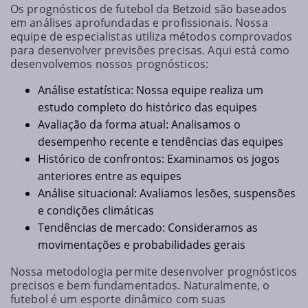
Os prognósticos de futebol da Betzoid são baseados
em análises aprofundadas e profissionais. Nossa
equipe de especialistas utiliza métodos comprovados
para desenvolver previsões precisas. Aqui está como
desenvolvemos nossos prognósticos:
Análise estatística: Nossa equipe realiza um
estudo completo do histórico das equipes
Avaliação da forma atual: Analisamos o
desempenho recente e tendências das equipes
Histórico de confrontos: Examinamos os jogos
anteriores entre as equipes
Análise situacional: Avaliamos lesões, suspensões
e condições climáticas
Tendências de mercado: Consideramos as
movimentações e probabilidades gerais
Nossa metodologia permite desenvolver prognósticos
precisos e bem fundamentados. Naturalmente, o
futebol é um esporte dinâmico com suas