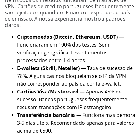
VPN. Cartões de crédito portugueses frequentemente
são rejeitados quando o IP não corresponde ao país
de emissão. A nossa experiência mostrou padrões
claros.
Criptomoedas (Bitcoin, Ethereum, USDT)
—
Funcionaram em 100% dos testes. Sem
verificação geográfica. Levantamentos
processados entre 1-4 horas.
E-wallets (Skrill, Neteller)
— Taxa de sucesso de
78%. Alguns casinos bloqueiam se o IP da VPN
não corresponder ao país da conta e-wallet.
Cartões Visa/Mastercard
— Apenas 45% de
sucesso. Bancos portugueses frequentemente
recusam transações com IP estrangeiro.
Transferência bancária
— Funciona mas demora
3-5 dias úteis. Recomendado apenas para valores
acima de €500.