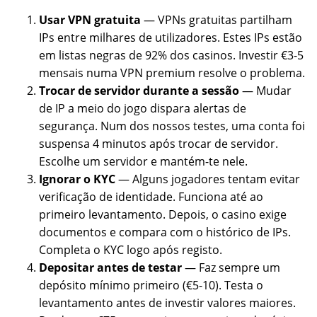
Usar VPN gratuita
— VPNs gratuitas partilham
IPs entre milhares de utilizadores. Estes IPs estão
em listas negras de 92% dos casinos. Investir €3-5
mensais numa VPN premium resolve o problema.
Trocar de servidor durante a sessão
— Mudar
de IP a meio do jogo dispara alertas de
segurança. Num dos nossos testes, uma conta foi
suspensa 4 minutos após trocar de servidor.
Escolhe um servidor e mantém-te nele.
Ignorar o KYC
— Alguns jogadores tentam evitar
verificação de identidade. Funciona até ao
primeiro levantamento. Depois, o casino exige
documentos e compara com o histórico de IPs.
Completa o KYC logo após registo.
Depositar antes de testar
— Faz sempre um
depósito mínimo primeiro (€5-10). Testa o
levantamento antes de investir valores maiores.