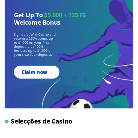
Get Up To
$5,000 + 125 FS
Welcome Bonus
Sign up at Wild Casino and
receive a 250% bonus up
to $1,000 on your first
deposit, plus 100%
bonuses up to $1,000 on
your next four deposits.
Claim now
Selecções de Casino