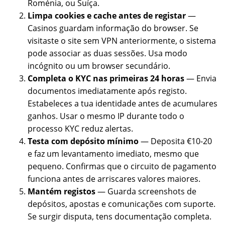
Roménia, ou Suíça.
Limpa cookies e cache antes de registar
—
Casinos guardam informação do browser. Se
visitaste o site sem VPN anteriormente, o sistema
pode associar as duas sessões. Usa modo
incógnito ou um browser secundário.
Completa o KYC nas primeiras 24 horas
— Envia
documentos imediatamente após registo.
Estabeleces a tua identidade antes de acumulares
ganhos. Usar o mesmo IP durante todo o
processo KYC reduz alertas.
Testa com depósito mínimo
— Deposita €10-20
e faz um levantamento imediato, mesmo que
pequeno. Confirmas que o circuito de pagamento
funciona antes de arriscares valores maiores.
Mantém registos
— Guarda screenshots de
depósitos, apostas e comunicações com suporte.
Se surgir disputa, tens documentação completa.