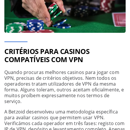
CRITÉRIOS PARA CASINOS
COMPATÍVEIS COM VPN
Quando procuras melhores casinos para jogar com
VPN, precisas de critérios objetivos. Nem todos os
operadores tratam utilizadores de VPN da mesma
forma. Alguns toleram, outros aceitam oficialmente, e
muitos proíbem expressamente nos termos de
serviço.
A Betzoid desenvolveu uma metodologia específica
para avaliar casinos que permitem usar VPN.
Verificámos cada operador em três fases: registo com
IP de VPN, depósito e levantamento completo. Apenas