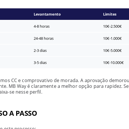
Levantamento
Limites
4-8 horas
10€-2.500€
24-48 horas
10€-1.000€
2-3 dias
10€-5.000€
3-5 dias
10€-10.000€
iámos CC e comprovativo de morada. A aprovação demorou
e. MB Way é claramente a melhor opção para rapidez. Se
aixa-se nesse perfil.
SO A PASSO
e este processo: