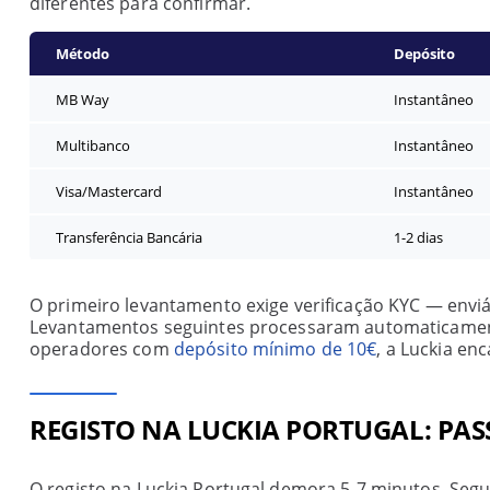
diferentes para confirmar.
Método
Depósito
MB Way
Instantâneo
Multibanco
Instantâneo
Visa/Mastercard
Instantâneo
Transferência Bancária
1-2 dias
O primeiro levantamento exige verificação KYC — env
Levantamentos seguintes processaram automaticament
operadores com
depósito mínimo de 10€
, a Luckia enc
REGISTO NA LUCKIA PORTUGAL: PAS
O registo na Luckia Portugal demora 5-7 minutos. Segu