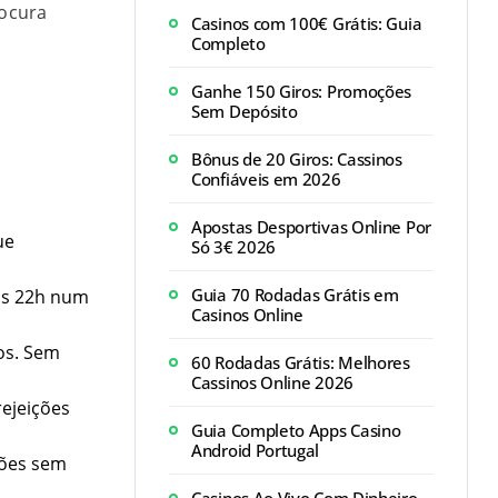
rocura
Casinos com 100€ Grátis: Guia
Completo
Ganhe 150 Giros: Promoções
Sem Depósito
Bônus de 20 Giros: Cassinos
Confiáveis em 2026
Apostas Desportivas Online Por
ue
Só 3€ 2026
Guia 70 Rodadas Grátis em
às 22h num
Casinos Online
os. Sem
60 Rodadas Grátis: Melhores
Cassinos Online 2026
ejeições
Guia Completo Apps Casino
Android Portugal
tões sem
Casinos Ao Vivo Com Dinheiro