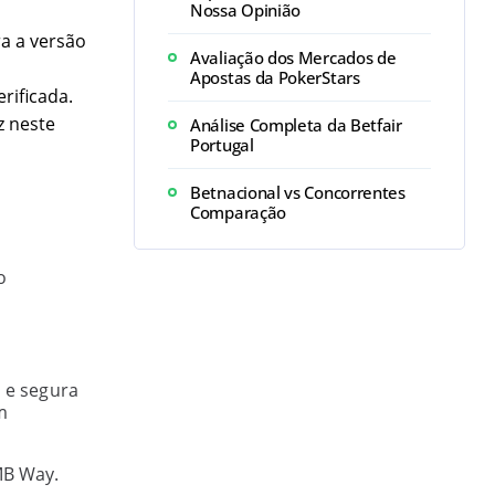
Nossa Opinião
ra a versão
Avaliação dos Mercados de
Apostas da PokerStars
rificada.
z neste
Análise Completa da Betfair
Portugal
Betnacional vs Concorrentes
Comparação
o
l e segura
m
MB Way.