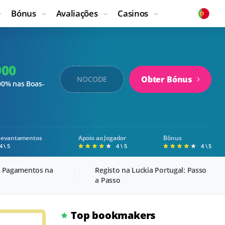
Bónus
Avaliações
Casinos
900
Obter Bónus
NOCODE
00% nas Boas-
 Levantamentos
Apoio ao Jogador
Bônus
4 \ 5
4 \ 5
4 \ 5
 Pagamentos na
Registo na Luckia Portugal: Passo
a Passo
Top bookmakers