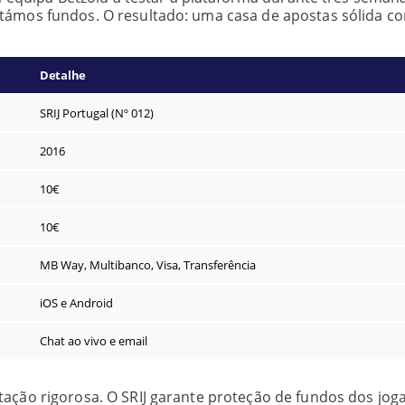
ámos fundos. O resultado: uma casa de apostas sólida co
Detalhe
SRIJ Portugal (Nº 012)
2016
10€
10€
MB Way, Multibanco, Visa, Transferência
iOS e Android
Chat ao vivo e email
ação rigorosa. O SRIJ garante proteção de fundos dos jog