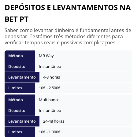
DEPÓSITOS E LEVANTAMENTOS NA
BET PT
Saber como levantar dinheiro é fundamental antes de
depositar. Testámos três métodos diferentes para
verificar tempos reais e possíveis complicações.
MB Way
Instantâneo
4-8 horas
10€ - 2.500€
Multibanco
Instantâneo
24-48 horas
10€ - 1.000€