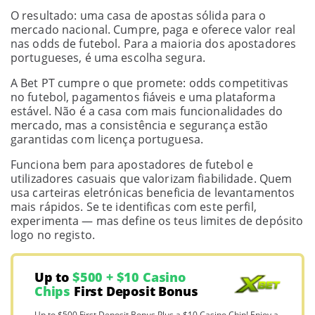
O resultado: uma casa de apostas sólida para o
mercado nacional. Cumpre, paga e oferece valor real
nas odds de futebol. Para a maioria dos apostadores
portugueses, é uma escolha segura.
A Bet PT cumpre o que promete: odds competitivas
no futebol, pagamentos fiáveis e uma plataforma
estável. Não é a casa com mais funcionalidades do
mercado, mas a consistência e segurança estão
garantidas com licença portuguesa.
Funciona bem para apostadores de futebol e
utilizadores casuais que valorizam fiabilidade. Quem
usa carteiras eletrónicas beneficia de levantamentos
mais rápidos. Se te identificas com este perfil,
experimenta — mas define os teus limites de depósito
logo no registo.
Up to
$500 + $10 Casino
Chips
First Deposit Bonus
Up to $500 First Deposit Bonus Plus a $10 Casino Chip! Enjoy a