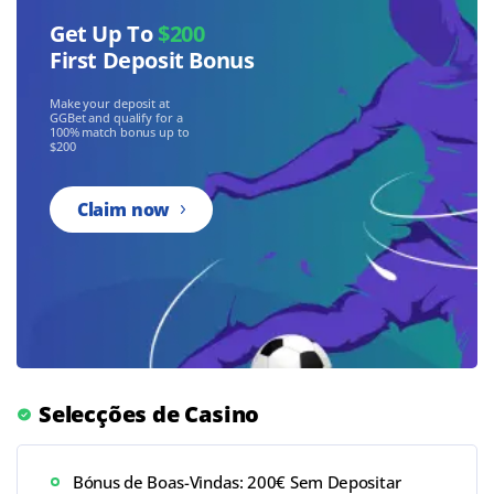
Get Up To
$200
First Deposit Bonus
Make your deposit at
GGBet and qualify for a
100% match bonus up to
$200
Claim now
Selecções de Casino
Bónus de Boas-Vindas: 200€ Sem Depositar