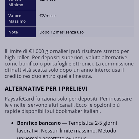
€2/mese
Dopo 12 mesi senza uso
Il limite di €1.000 giornalieri può risultare stretto per
high roller. Per depositi superiori, valuta alternative
come bonifico o portafogli elettronici. La commissione
di inattività scatta solo dopo un anno intero: usa il
credito residuo entro quella finestra.
ALTERNATIVE PER I PRELIEVI
PaysafeCard funziona solo per depositi. Per incassare
le vincite, servono altri canali. Ecco le opzioni più
rapide disponibili sui bookmaker italiani.
Bonifico bancario
— Tempistica 2-5 giorni
lavorativi. Nessun limite massimo. Metodo
universale accettato ovunque