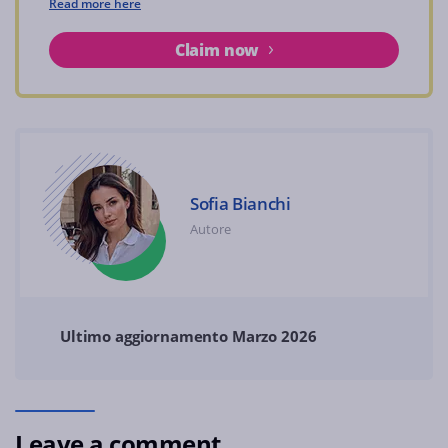
Read more here
Claim now
Sofia Bianchi
Autore
Ultimo aggiornamento Marzo 2026
Leave a comment