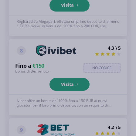
Visita
Registrati su Megapari, effettua un primo deposito di almeno
1 EUR e ricevi un bonus del 100% fino a 200 EUR, che
necessita di scommesse multiple per essere riscattato;
termini e restrizioni applicabili. Vedi sotto per i T&C completi,
18+
4.3 \ 5
8
Fino a
€150
NO CODICE
Bonus di Benvenuto
Visita
Ivibet offre un bonus del 100% fino a 150 EUR ai nuovi
giocatori per il loro primo deposito, con un requisito di
scommessa di 5 volte su scommesse multiple entro 7 giorni.
Vedi sotto per i T&C completi, 18+
4.2 \ 5
9