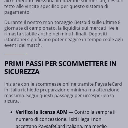
altro metodo. Nessuna limitazione sui mercati, nessun
tetto alle vincite specifico per questo sistema di
pagamento.
Durante il nostro monitoraggio Betzoid sulle ultime 8
giornate di campionato, la liquidità sui mercati live è
rimasta stabile anche nei minuti finali. Depositi
istantanei significano poter reagire in tempo reale agli
eventi del match.
PRIMI PASSI PER SCOMMETTERE IN
SICUREZZA
Iniziare con le scommesse online tramite PaysafeCard
in Italia richiede preparazione minima ma attenzione
massima. Segui questi passaggi per un'esperienza
sicura.
Verifica la licenza ADM
— Controlla sempre il
numero di concessione. I siti illegali non
accettano PaysafeCard italiana, ma meglio