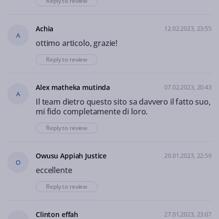
Reply to review
Achia
12.02.2023, 23:55
A
ottimo articolo, grazie!
Reply to review
Alex matheka mutinda
07.02.2023, 20:43
A
Il team dietro questo sito sa davvero il fatto suo,
mi fido completamente di loro.
Reply to review
Owusu Appiah Justice
29.01.2023, 22:59
O
eccellente
Reply to review
Clinton effah
27.01.2023, 23:07