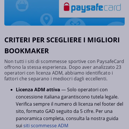
CRITERI PER SCEGLIERE I MIGLIORI
BOOKMAKER
Non tutti i siti di scommesse sportive con PaysafeCard
offrono la stessa esperienza. Dopo aver analizzato 23
operatori con licenza ADM, abbiamo identificato i
fattori che separano i mediocri dagli eccellenti.
Licenza ADM attiva
— Solo operatori con
concessione italiana garantiscono tutela legale.
Verifica sempre il numero di licenza nel footer del
sito, formato GAD seguito da 5 cifre. Per una
panoramica completa, consulta la nostra guida
sui
siti scommesse ADM