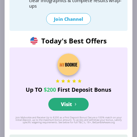
clear infographics & complete results wrap-
ups
La procedura funziona identica da desktop e mobile.
Durante i nostri test, zero transazioni rifiutate su
Join Channel
voucher validi. Conserva la ricevuta fino a conferma
dell'accredito.
RICARICA CONTO SCOMMESSE IN POCHI
Today's Best Offers
MINUTI
La ricarica conto scommesse con PaysafeCard elimina
le attese. Mentre un bonifico richiede 2-3 giorni
lavorativi, qui parliamo di secondi. Perfetto per
scommesse last-minute prima del fischio d'inizio.
Puoi accumulare credito residuo. Hai usato €35 di un
Up TO
$200
First Deposit Bonus
voucher da €50? I €15 restanti rimangono associati al
PIN per depositi futuri. Nessuno spreco, massima
Visit
flessibilità per le tue puntate sul calcio.
Join Mybookie and Receive Up to $200 as a First Deposit Bonus! Secure a 100% match on your
initial deposit, up to the maximum bonus amount. To access and withdraw your bonus, satisfy
LIMITI E COMMISSIONI DA
specific wagering requirements. See below for full T&C;'s, 18+, BeGambleAware.org
CONSIDERARE