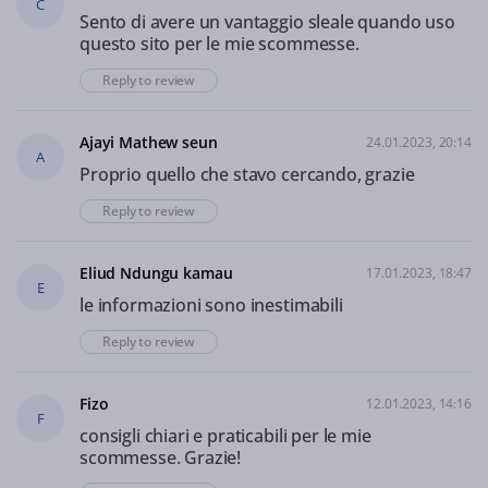
C
Sento di avere un vantaggio sleale quando uso
questo sito per le mie scommesse.
Reply to review
Ajayi Mathew seun
24.01.2023, 20:14
A
Proprio quello che stavo cercando, grazie
Reply to review
Eliud Ndungu kamau
17.01.2023, 18:47
E
le informazioni sono inestimabili
Reply to review
Fizo
12.01.2023, 14:16
F
consigli chiari e praticabili per le mie
scommesse. Grazie!