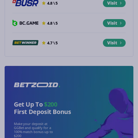
Visit
4.8 \ 5
Visit
4.8 \ 5
Visit
4.7 \ 5
Get Up To
$200
First Deposit Bonus
Make your deposit at
GGBet and qualify for a
100% match bonus up to
$200