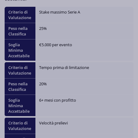
Stake massimo Serie A
25%
€5.000 per evento
Tempo prima di limitazione
20%
6+ mesi con profitto
Velocità prelievi