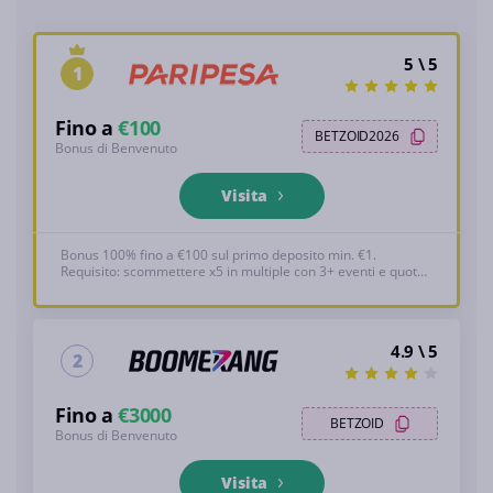
5 \ 5
1
Fino a
€100
BETZOID2026
Bonus di Benvenuto
Visita
Bonus 100% fino a €100 sul primo deposito min. €1.
Requisito: scommettere x5 in multiple con 3+ eventi e quote
minime 1.40. Vedi sotto per i T&C completi, 18+
4.9 \ 5
2
Fino a
€3000
BETZOID
Bonus di Benvenuto
Visita