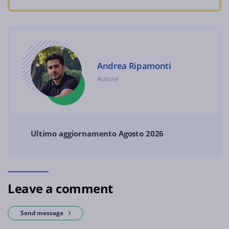
Andrea Ripamonti
Autore
Ultimo aggiornamento Agosto 2026
Leave a comment
Send message