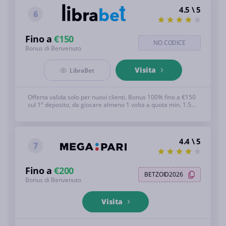
4.5 \ 5
6
Fino a
€150
NO CODICE
Bonus di Benvenuto
Visita
LibraBet
Offerta valida solo per nuovi clienti. Bonus 100% fino a €150
sul 1º deposito, da giocare almeno 1 volta a quota min. 1.50.
Tutte le scommesse devono essere refertate. Vedi sotto per
i T&C completi, 18+
4.4 \ 5
7
Fino a
€200
BETZOID2026
Bonus di Benvenuto
Visita