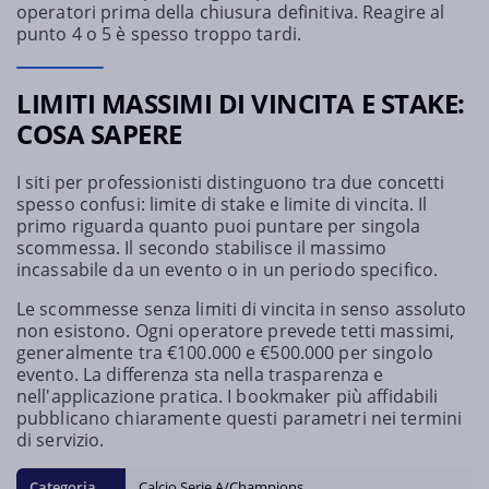
operatori prima della chiusura definitiva. Reagire al
punto 4 o 5 è spesso troppo tardi.
LIMITI MASSIMI DI VINCITA E STAKE:
COSA SAPERE
I siti per professionisti distinguono tra due concetti
spesso confusi: limite di stake e limite di vincita. Il
primo riguarda quanto puoi puntare per singola
scommessa. Il secondo stabilisce il massimo
incassabile da un evento o in un periodo specifico.
Le scommesse senza limiti di vincita in senso assoluto
non esistono. Ogni operatore prevede tetti massimi,
generalmente tra €100.000 e €500.000 per singolo
evento. La differenza sta nella trasparenza e
nell'applicazione pratica. I bookmaker più affidabili
pubblicano chiaramente questi parametri nei termini
di servizio.
Calcio Serie A/Champions