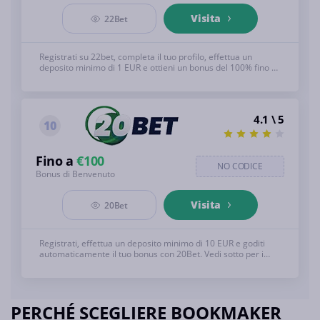
Visita
22Bet
Registrati su 22bet, completa il tuo profilo, effettua un
deposito minimo di 1 EUR e ottieni un bonus del 100% fino a
122 EUR, con requisiti di scommessa di cinque volte su
scommesse multiple in 7 giorni. Vedi sotto per i T&C
completi, 18+
4.1 \ 5
10
Fino a
€100
NO CODICE
Bonus di Benvenuto
Visita
20Bet
Registrati, effettua un deposito minimo di 10 EUR e goditi
automaticamente il tuo bonus con 20Bet. Vedi sotto per i
T&C completi, 18+
PERCHÉ SCEGLIERE BOOKMAKER