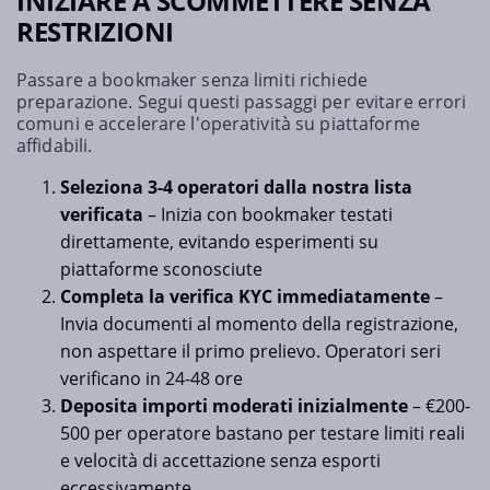
INIZIARE A SCOMMETTERE SENZA
RESTRIZIONI
Passare a bookmaker senza limiti richiede
preparazione. Segui questi passaggi per evitare errori
comuni e accelerare l'operatività su piattaforme
affidabili.
Seleziona 3-4 operatori dalla nostra lista
verificata
– Inizia con bookmaker testati
direttamente, evitando esperimenti su
piattaforme sconosciute
Completa la verifica KYC immediatamente
–
Invia documenti al momento della registrazione,
non aspettare il primo prelievo. Operatori seri
verificano in 24-48 ore
Deposita importi moderati inizialmente
– €200-
500 per operatore bastano per testare limiti reali
e velocità di accettazione senza esporti
eccessivamente