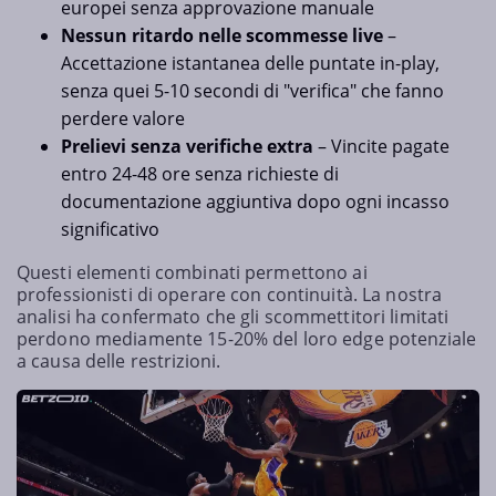
europei senza approvazione manuale
Nessun ritardo nelle scommesse live
–
Accettazione istantanea delle puntate in-play,
senza quei 5-10 secondi di "verifica" che fanno
perdere valore
Prelievi senza verifiche extra
– Vincite pagate
entro 24-48 ore senza richieste di
documentazione aggiuntiva dopo ogni incasso
significativo
Questi elementi combinati permettono ai
professionisti di operare con continuità. La nostra
analisi ha confermato che gli scommettitori limitati
perdono mediamente 15-20% del loro edge potenziale
a causa delle restrizioni.