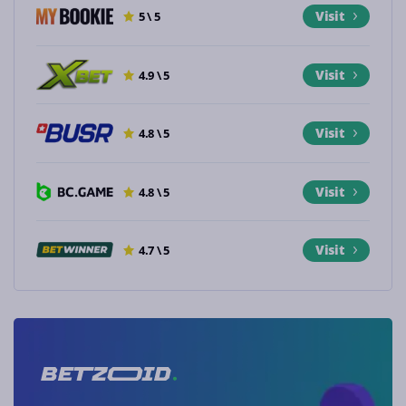
Visit
5 \ 5
Visit
4.9 \ 5
Visit
4.8 \ 5
Visit
4.8 \ 5
Visit
4.7 \ 5