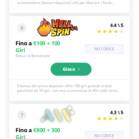
scommettere (bonus+deposito) x35 per liberare i fondi
bonus, e x40 per le vincite dei giri gratis. Vedi sotto per i T&C
completi, 18+
4.4 \ 5
6
Fino a
€100 + 100
Giri
NO CODICE
Bonus di Benvenuto
Gioca
Il bonus del primo deposito offre 100 giri gratuiti in due
pacchetti da 50 giri, con una scommessa di 40x sulle vincite,
valido solo per il primo deposito in un'unica transazione.
Vedi sotto per i T&C completi, 18+
4.3 \ 5
7
Fino a
€800 + 300
Giri
NO CODICE