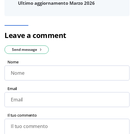
Ultimo aggiornamento Marzo 2026
Leave a comment
Send message
Nome
Email
Il tuo commento