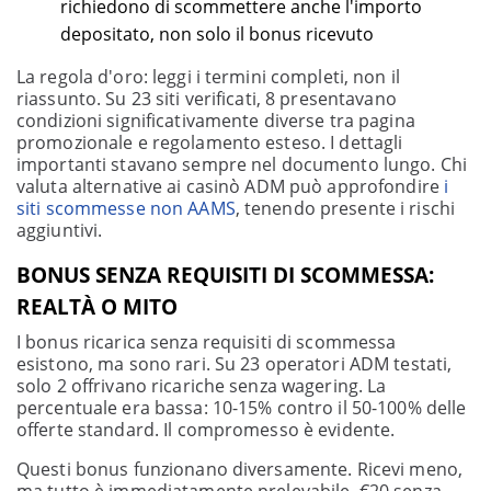
richiedono di scommettere anche l'importo
depositato, non solo il bonus ricevuto
La regola d'oro: leggi i termini completi, non il
riassunto. Su 23 siti verificati, 8 presentavano
condizioni significativamente diverse tra pagina
promozionale e regolamento esteso. I dettagli
importanti stavano sempre nel documento lungo. Chi
valuta alternative ai casinò ADM può approfondire
i
siti scommesse non AAMS
, tenendo presente i rischi
aggiuntivi.
BONUS SENZA REQUISITI DI SCOMMESSA:
REALTÀ O MITO
I bonus ricarica senza requisiti di scommessa
esistono, ma sono rari. Su 23 operatori ADM testati,
solo 2 offrivano ricariche senza wagering. La
percentuale era bassa: 10-15% contro il 50-100% delle
offerte standard. Il compromesso è evidente.
Questi bonus funzionano diversamente. Ricevi meno,
ma tutto è immediatamente prelevabile. €20 senza