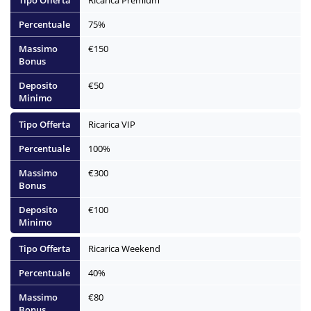
75%
€150
€50
Ricarica VIP
100%
€300
€100
Ricarica Weekend
40%
€80