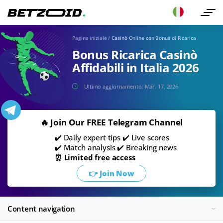
Pagina iniziale
/
Casinò Online con Bonus di Ricarica
Bonus Ricarica Casinò
Affidabili in Italia 2026
Ultimo aggiornamento:
Mar. 17, 2026
🔥 Join Our FREE Telegram Channel
✔️ Daily expert tips ✔️ Live scores
✔️ Match analysis ✔️ Breaking news
⏰ Limited free access
👉 Join Now
Content navigation