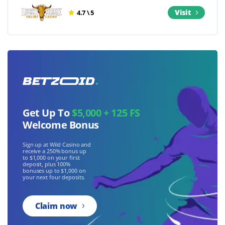
Visit
4.7 \ 5
Get Up To
$5,000 + 125 FS
Welcome Bonus
Sign up at Wild Casino and
receive a 250% bonus up
to $1,000 on your first
deposit, plus 100%
bonuses up to $1,000 on
your next four deposits.
Claim now