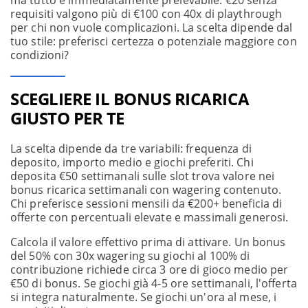
requisiti valgono più di €100 con 40x di playthrough
per chi non vuole complicazioni. La scelta dipende dal
tuo stile: preferisci certezza o potenziale maggiore con
condizioni?
SCEGLIERE IL BONUS RICARICA
GIUSTO PER TE
La scelta dipende da tre variabili: frequenza di
deposito, importo medio e giochi preferiti. Chi
deposita €50 settimanali sulle slot trova valore nei
bonus ricarica settimanali con wagering contenuto.
Chi preferisce sessioni mensili da €200+ beneficia di
offerte con percentuali elevate e massimali generosi.
Calcola il valore effettivo prima di attivare. Un bonus
del 50% con 30x wagering su giochi al 100% di
contribuzione richiede circa 3 ore di gioco medio per
€50 di bonus. Se giochi già 4-5 ore settimanali, l'offerta
si integra naturalmente. Se giochi un'ora al mese, i