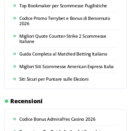
Top Bookmaker per Scommesse Pugilistiche
Codice Promo Terrybet e Bonus di Benvenuto
2026
Migliori Quote Counter-Strike 2 Scommesse
Italiane
Guida Completa al Matched Betting Italiano
Migliori Siti Scommesse American Express Italia
Siti Sicuri per Puntare sulle Elezioni
Recensioni
Codice Bonus AdmiralYes Casino 2026