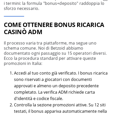
i termini: la formula "bonus+deposito" raddoppia lo
sforzo necessario.
COME OTTENERE BONUS RICARICA
CASINÒ ADM
Il processo varia tra piattaforme, ma segue uno
schema comune. Noi di Betzoid abbiamo
documentato ogni passaggio su 15 operatori diversi.
Ecco la procedura standard per attivare queste
promozioni in Italia:
Accedi al tuo conto già verificato. I bonus ricarica
sono riservati a giocatori con documenti
approvati e almeno un deposito precedente
completato. La verifica ADM richiede carta
d'identità e codice fiscale.
Controlla la sezione promozioni attive. Su 12 siti
testati, il bonus appariva automaticamente nella