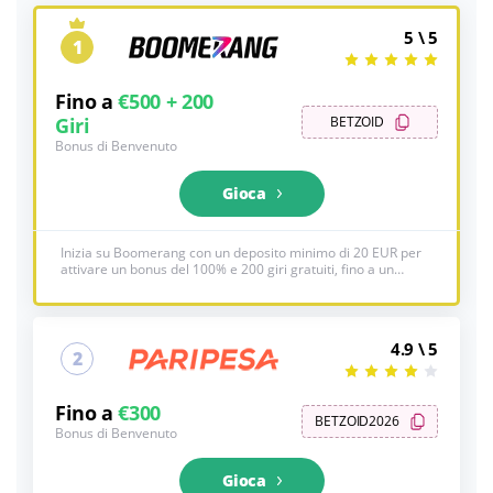
5 \ 5
1
Fino a
€500 + 200
Giri
BETZOID
Bonus di Benvenuto
Gioca
Inizia su Boomerang con un deposito minimo di 20 EUR per
attivare un bonus del 100% e 200 giri gratuiti, fino a un
massimo di 500 EUR in bonus. Vedi sotto per i T&C completi,
18+
4.9 \ 5
2
Fino a
€300
BETZOID2026
Bonus di Benvenuto
Gioca