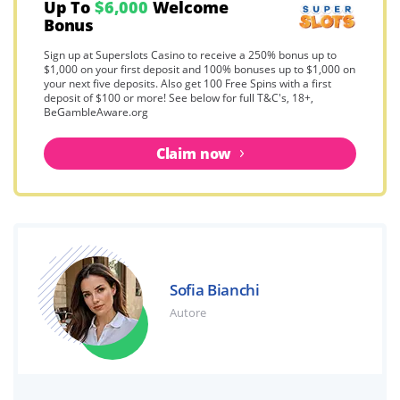
Up To
$6,000
Welcome
Bonus
Sign up at Superslots Casino to receive a 250% bonus up to
$1,000 on your first deposit and 100% bonuses up to $1,000 on
your next five deposits. Also get 100 Free Spins with a first
deposit of $100 or more! See below for full T&C's, 18+,
BeGambleAware.org
Claim now
Sofia Bianchi
Autore