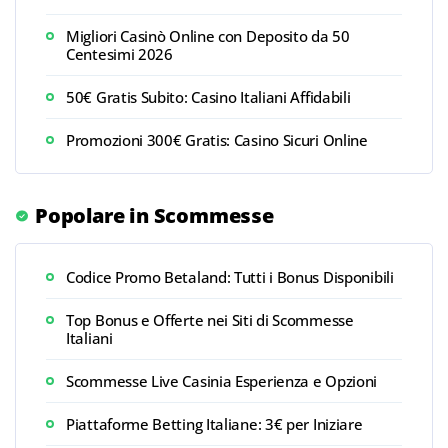
Migliori Casinò Online con Deposito da 50
Centesimi 2026
50€ Gratis Subito: Casino Italiani Affidabili
Promozioni 300€ Gratis: Casino Sicuri Online
Popolare in Scommesse
Codice Promo Betaland: Tutti i Bonus Disponibili
Top Bonus e Offerte nei Siti di Scommesse
Italiani
Scommesse Live Casinia Esperienza e Opzioni
Piattaforme Betting Italiane: 3€ per Iniziare