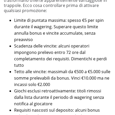
trasformano offerte apparentemente vantaggiose in
trappole. Ecco cosa controllare prima di attivare
qualsiasi promozione:
Limite di puntata massima: spesso €5 per spin
durante il wagering. Superare questo limite
annulla bonus e vincite accumulate, senza
preavviso
Scadenza delle vincite: alcuni operatori
impongono prelievo entro 72 ore dal
completamento dei requisiti. Dimentichi e perdi
tutto
Tetto alle vincite: massimali da €500 a €5.000 sulle
somme prelevabili da bonus. Vinci €10.000 ma ne
incassi solo €2.000
Giochi esclusi retroattivamente: titoli rimossi
dalla lista durante il periodo di wagering senza
notifica al giocatore
Requisiti nascosti sul deposito: alcuni bonus