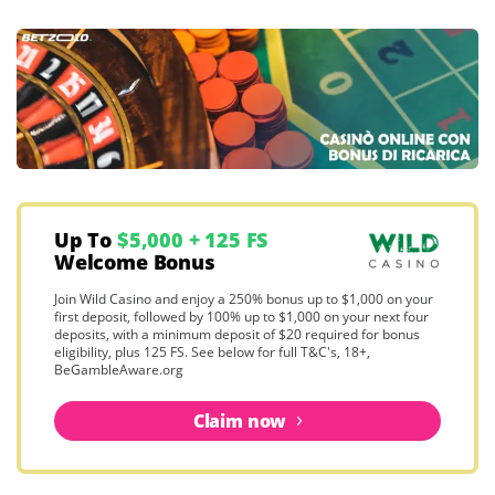
Up To
$5,000 + 125 FS
Welcome Bonus
Join Wild Casino and enjoy a 250% bonus up to $1,000 on your
first deposit, followed by 100% up to $1,000 on your next four
deposits, with a minimum deposit of $20 required for bonus
eligibility, plus 125 FS. See below for full T&C's, 18+,
BeGambleAware.org
Claim now