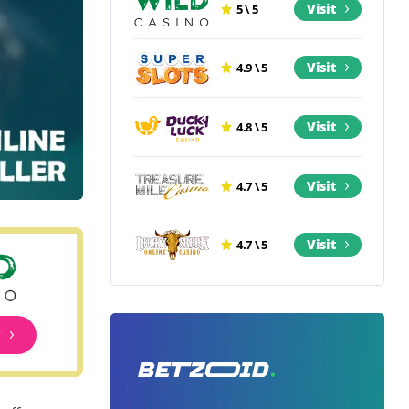
Visit
5 \ 5
Visit
4.9 \ 5
Visit
4.8 \ 5
Visit
4.7 \ 5
Visit
4.7 \ 5
w