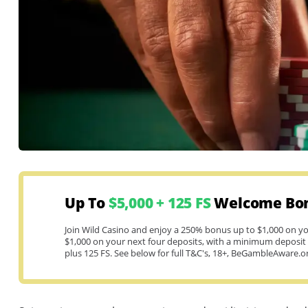
Up To
$5,000 + 125 FS
Welcome Bo
Join Wild Casino and enjoy a 250% bonus up to $1,000 on you
$1,000 on your next four deposits, with a minimum deposit of
plus 125 FS. See below for full T&C's, 18+, BeGambleAware.o