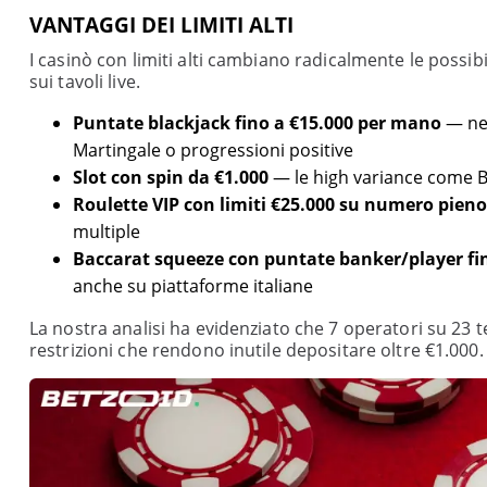
VANTAGGI DEI LIMITI ALTI
I casinò con limiti alti cambiano radicalmente le possibi
sui tavoli live.
Puntate blackjack fino a €15.000 per mano
— nei
Martingale o progressioni positive
Slot con spin da €1.000
— le high variance come Bo
Roulette VIP con limiti €25.000 su numero pieno
multiple
Baccarat squeeze con puntate banker/player fin
anche su piattaforme italiane
La nostra analisi ha evidenziato che 7 operatori su 23 t
restrizioni che rendono inutile depositare oltre €1.000.