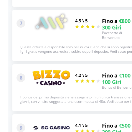
Fino a
€800 
4.3 \ 5
7
300 Giri
Pacchetto di
Benvenuto
Questa offerta è disponibile solo per nuovi clienti che si sono registrati
I giri gratis vengono accreditati subito dopo il deposito. Vedi sotto p
Fino a
€100 
4.2 \ 5
8
100 Giri
Bonus di Benvenu
Il bonus del primo deposito viene assegnato in un'unica transazione d
giorni, con vincite soggette a una scommessa di 40x. Vedi sotto per 
Fino a
€500 
4.1 \ 5
9
200 Giri