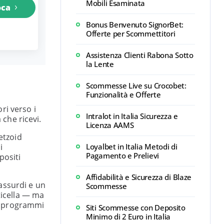
Mobili Esaminata
oca
Bonus Benvenuto SignorBet:
Offerte per Scommettitori
Assistenza Clienti Rabona Sotto
la Lente
Scommesse Live su Crocobet:
Funzionalità e Offerte
ri verso i
Intralot in Italia Sicurezza e
 che ricevi.
Licenza AAMS
etzoid
i
Loyalbet in Italia Metodi di
Pagamento e Prelievi
positi
Affidabilità e Sicurezza di Blaze
 assurdi e un
Scommesse
ticella — ma
o programmi
Siti Scommesse con Deposito
Minimo di 2 Euro in Italia