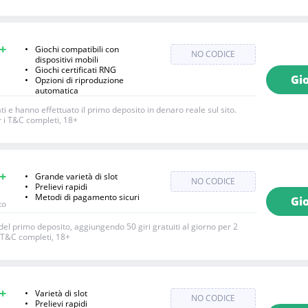
+
Giochi compatibili con
NO CODICE
dispositivi mobili
Giochi certificati RNG
Gi
Opzioni di riproduzione
automatica
 e hanno effettuato il primo deposito in denaro reale sul sito.
er i T&C completi, 18+
+
Grande varietà di slot
NO CODICE
Prelievi rapidi
Metodi di pagamento sicuri
Gi
to
el primo deposito, aggiungendo 50 giri gratuiti al giorno per 2
i T&C completi, 18+
+
Varietà di slot
NO CODICE
Prelievi rapidi