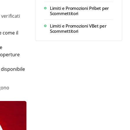
Limiti e Promozioni Pribet per
Scommettitori
verificati
Limiti e Promozioni VBet per
Scommettitori
e come il
te
coperture
a disponibile
ngono