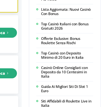
Lista Aggiornata: Nuovi Casinò
Con Bonus
Top Casinò Italiani con Bonus
Gratuiti 2026
oca
Offerte Esclusive: Bonus
Roulette Senza Rischi
Top Casinò con Deposito
Minimo di 20 Euro in Italia
Casinò Online Consigliati con
Deposito da 10 Centesimi in
oca
Italia
Guida Ai Migliori Siti Di Slot 1
Euro
Siti Affidabili di Roulette Live in
Italia