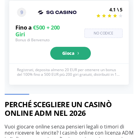
4.1 \ 5
9
Fino a
€500 + 200
Giri
NO CODICE
Bonus di Benvenuto
Gioca
Registrati, deposita almeno 20 EUR per ottenere un bonus
del 100% fino a 500 EUR più 200 giri gratuiti, distribuiti in 10
giorni. Vedi sotto per i T&C completi, 18+
PERCHÉ SCEGLIERE UN CASINÒ
ONLINE ADM NEL 2026
Vuoi giocare online senza pensieri legali o timori di
non ricevere le vincite? I casinò online con licenza ADM