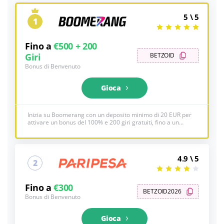
5 \ 5
1
Fino a
€500 + 200
Giri
BETZOID
Bonus di Benvenuto
Gioca
Inizia su Boomerang con un deposito minimo di 20 EUR per
attivare un bonus del 100% e 200 giri gratuiti, fino a un
massimo di 500 EUR in bonus. Vedi sotto per i T&C completi,
18+
4.9 \ 5
2
Fino a
€300
BETZOID2026
Bonus di Benvenuto
Gioca