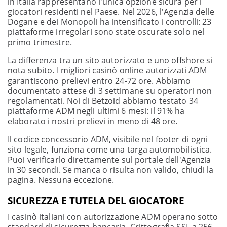
in Italia rappresentano l'unica opzione sicura per i
giocatori residenti nel Paese. Nel 2026, l'Agenzia delle
Dogane e dei Monopoli ha intensificato i controlli: 23
piattaforme irregolari sono state oscurate solo nel
primo trimestre.
La differenza tra un sito autorizzato e uno offshore si
nota subito. I migliori casinò online autorizzati ADM
garantiscono prelievi entro 24-72 ore. Abbiamo
documentato attese di 3 settimane su operatori non
regolamentati. Noi di Betzoid abbiamo testato 34
piattaforme ADM negli ultimi 6 mesi: il 91% ha
elaborato i nostri prelievi in meno di 48 ore.
Il codice concessorio ADM, visibile nel footer di ogni
sito legale, funziona come una targa automobilistica.
Puoi verificarlo direttamente sul portale dell'Agenzia
in 30 secondi. Se manca o risulta non valido, chiudi la
pagina. Nessuna eccezione.
SICUREZZA E TUTELA DEL GIOCATORE
I casinò italiani con autorizzazione ADM operano sotto