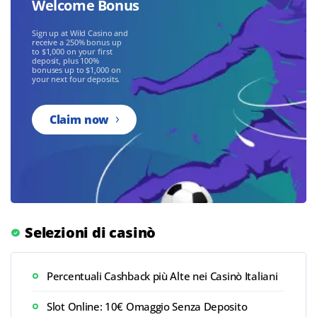
Welcome Bonus
Sign up at Wild Casino and
receive a 250% bonus up
to $1,000 on your first
deposit, plus 100%
bonuses up to $1,000 on
your next four deposits.
Claim now
Selezioni di casinò
Percentuali Cashback più Alte nei Casinò Italiani
Slot Online: 10€ Omaggio Senza Deposito