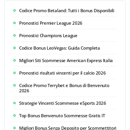
Codice Promo Betaland: Tutti i Bonus Disponibili
Pronostici Premier League 2026
Pronostici Champions League
Codice Bonus LeoVegas: Guida Completa
Migliori Siti Scommesse American Express Italia
Pronostici risultati vincenti per il calcio 2026
Codice Promo Terrybet e Bonus di Benvenuto
2026
Strategie Vincenti Scommesse eSports 2026
Top Bonus Benvenuto Scommesse Gratis IT
Migliori Bonus Senza Deposito per Scommettitori