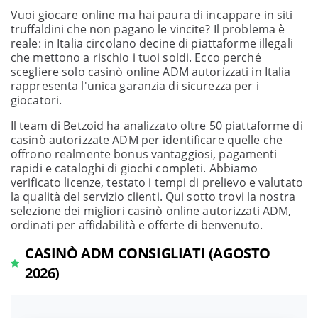
Vuoi giocare online ma hai paura di incappare in siti
truffaldini che non pagano le vincite? Il problema è
reale: in Italia circolano decine di piattaforme illegali
che mettono a rischio i tuoi soldi. Ecco perché
scegliere solo casinò online ADM autorizzati in Italia
rappresenta l'unica garanzia di sicurezza per i
giocatori.
Il team di Betzoid ha analizzato oltre 50 piattaforme di
casinò autorizzate ADM per identificare quelle che
offrono realmente bonus vantaggiosi, pagamenti
rapidi e cataloghi di giochi completi. Abbiamo
verificato licenze, testato i tempi di prelievo e valutato
la qualità del servizio clienti. Qui sotto trovi la nostra
selezione dei migliori casinò online autorizzati ADM,
ordinati per affidabilità e offerte di benvenuto.
CASINÒ ADM CONSIGLIATI (AGOSTO
2026)