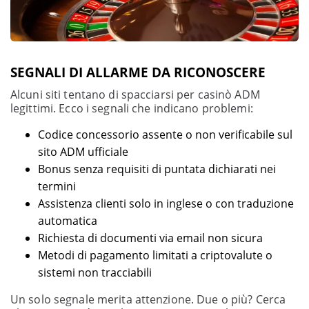
SEGNALI DI ALLARME DA RICONOSCERE
Alcuni siti tentano di spacciarsi per casinò ADM
legittimi. Ecco i segnali che indicano problemi:
Codice concessorio assente o non verificabile sul
sito ADM ufficiale
Bonus senza requisiti di puntata dichiarati nei
termini
Assistenza clienti solo in inglese o con traduzione
automatica
Richiesta di documenti via email non sicura
Metodi di pagamento limitati a criptovalute o
sistemi non tracciabili
Un solo segnale merita attenzione. Due o più? Cerca