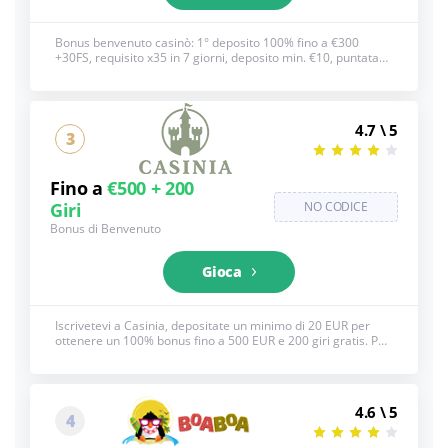
Bonus benvenuto casinò: 1° deposito 100% fino a €300
+30FS, requisito x35 in 7 giorni, deposito min. €10, puntata
max €5. FS su Juicy Fruits 27 Ways. T&C applicano, 18+
4.7 \ 5
3
Fino a
€500 + 200
Giri
NO CODICE
Bonus di Benvenuto
Gioca
Iscrivetevi a Casinia, depositate un minimo di 20 EUR per
ottenere un 100% bonus fino a 500 EUR e 200 giri gratis. Per
un deposito di 10 EUR, attivare il Bonus Crab. Vedi sotto per i
T&C completi, 18+
4.6 \ 5
4