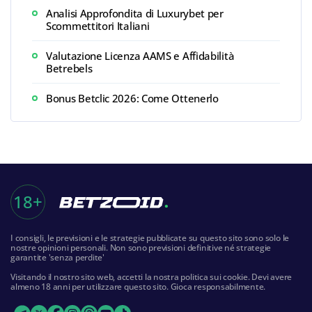
Analisi Approfondita di Luxurybet per
Scommettitori Italiani
Valutazione Licenza AAMS e Affidabilità
Betrebels
Bonus Betclic 2026: Come Ottenerlo
18+
I consigli, le previsioni e le strategie pubblicate su questo sito sono solo le
nostre opinioni personali. Non sono previsioni definitive né strategie
garantite 'senza perdite'
Visitando il nostro sito web, accetti la nostra politica sui cookie. Devi avere
almeno 18 anni per utilizzare questo sito. Gioca responsabilmente.