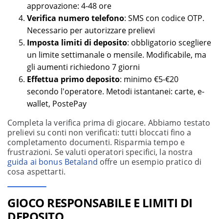
approvazione: 4-48 ore
Verifica numero telefono
: SMS con codice OTP.
Necessario per autorizzare prelievi
Imposta limiti di deposito
: obbligatorio scegliere
un limite settimanale o mensile. Modificabile, ma
gli aumenti richiedono 7 giorni
Effettua primo deposito
: minimo €5-€20
secondo l'operatore. Metodi istantanei: carte, e-
wallet, PostePay
Completa la verifica prima di giocare. Abbiamo testato
prelievi su conti non verificati: tutti bloccati fino a
completamento documenti. Risparmia tempo e
frustrazioni. Se valuti operatori specifici, la nostra
guida ai bonus Betaland
offre un esempio pratico di
cosa aspettarti.
GIOCO RESPONSABILE E LIMITI DI
DEPOSITO