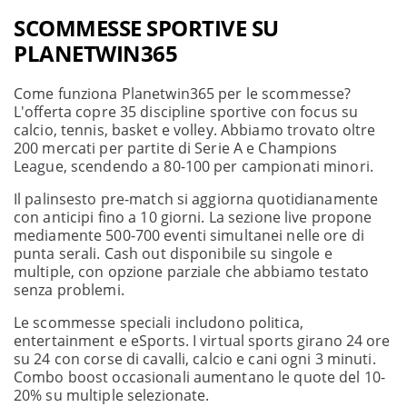
SCOMMESSE SPORTIVE SU
PLANETWIN365
Come funziona Planetwin365 per le scommesse?
L'offerta copre 35 discipline sportive con focus su
calcio, tennis, basket e volley. Abbiamo trovato oltre
200 mercati per partite di Serie A e Champions
League, scendendo a 80-100 per campionati minori.
Il palinsesto pre-match si aggiorna quotidianamente
con anticipi fino a 10 giorni. La sezione live propone
mediamente 500-700 eventi simultanei nelle ore di
punta serali. Cash out disponibile su singole e
multiple, con opzione parziale che abbiamo testato
senza problemi.
Le scommesse speciali includono politica,
entertainment e eSports. I virtual sports girano 24 ore
su 24 con corse di cavalli, calcio e cani ogni 3 minuti.
Combo boost occasionali aumentano le quote del 10-
20% su multiple selezionate.