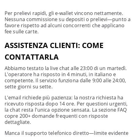
Per prelievi rapidi, gli e-wallet vincono nettamente.
Nessuna commissione su depositi o prelievi—punto a
favore rispetto ad alcuni concorrenti che applicano
fee sulle carte.
ASSISTENZA CLIENTI: COME
CONTATTARLA
Abbiamo testato la live chat alle 23:00 di un martedì.
L'operatore ha risposto in 4 minuti, in italiano e
competente. Il servizio funziona dalle 9:00 alle 24:00,
sette giorni su sette.
L'email richiede più pazienza: la nostra richiesta ha
ricevuto risposta dopo 14 ore. Per questioni urgenti,
la chat resta l'unica opzione sensata. La sezione FAQ
copre 200+ domande frequenti con risposte
dettagliate.
Manca il supporto telefonico diretto—limite evidente