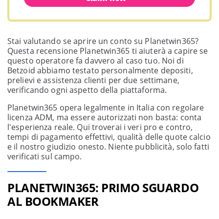
Stai valutando se aprire un conto su Planetwin365?
Questa recensione Planetwin365 ti aiuterà a capire se
questo operatore fa davvero al caso tuo. Noi di
Betzoid abbiamo testato personalmente depositi,
prelievi e assistenza clienti per due settimane,
verificando ogni aspetto della piattaforma.
Planetwin365 opera legalmente in Italia con regolare
licenza ADM, ma essere autorizzati non basta: conta
l'esperienza reale. Qui troverai i veri pro e contro,
tempi di pagamento effettivi, qualità delle quote calcio
e il nostro giudizio onesto. Niente pubblicità, solo fatti
verificati sul campo.
PLANETWIN365: PRIMO SGUARDO
AL BOOKMAKER