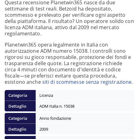
Questa recensione Planetwin365 nasce da due
settimane di test reali. Betzoid ha depositato,
scommesso e prelevato per verificare ogni aspetto
della piattaforma. Il risultato? Un operatore solido con
licenza ADM italiana, attivo dal 2009 nel mercato
regolamentato.
Planetwin365 opera legalmente in Italia con
autorizzazione ADM numero 15038. I controlli sono
rigorosi su gioco responsabile, protezione dei fondi e
trasparenza delle quote. La registrazione richiede
circa 4 minuti con documento d'identità e codice
fiscale—se preferisci evitare questa procedura,
esistono anche
siti di scommesse senza registrazione
.
Licenza
ADM Italia n. 15038
Anno fondazione
2009