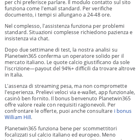
per chi preferisce parlare. Il modulo contatto sul sito
funziona come l'email standard. Per verifiche
documento, i tempi si allungano a 24-48 ore.
Nel complesso, l'assistenza funziona per problemi
standard. Situazioni complesse richiedono pazienza e
insistenza via chat.
Dopo due settimane di test, la nostra analisi su
Planetwin365 conferma un operatore solido per il
mercato italiano. Le quote calcio giustificano da sole
l'iscrizione—payout del 94%+ difficili da trovare altrove
in Italia.
L'assenza di streaming pesa, ma non compromette
l'esperienza. Prelievi veloci via e-wallet, app funzionale,
casinò ben fornito. Il bonus benvenuto Planetwin365
offre valore reale con requisiti ragionevoli. Per
confrontare le offerte, puoi anche consultare
i bonus
William Hill
.
Planetwin365 funziona bene per scommettitori
focalizzati sul calcio italiano ed europeo. Meno