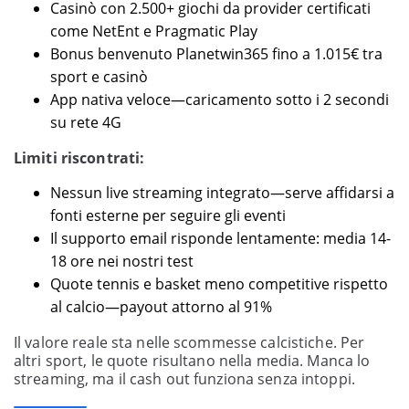
Casinò con 2.500+ giochi da provider certificati
come NetEnt e Pragmatic Play
Bonus benvenuto Planetwin365 fino a 1.015€ tra
sport e casinò
App nativa veloce—caricamento sotto i 2 secondi
su rete 4G
Limiti riscontrati:
Nessun live streaming integrato—serve affidarsi a
fonti esterne per seguire gli eventi
Il supporto email risponde lentamente: media 14-
18 ore nei nostri test
Quote tennis e basket meno competitive rispetto
al calcio—payout attorno al 91%
Il valore reale sta nelle scommesse calcistiche. Per
altri sport, le quote risultano nella media. Manca lo
streaming, ma il cash out funziona senza intoppi.