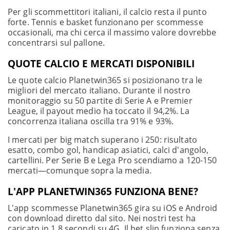
Per gli scommettitori italiani, il calcio resta il punto
forte. Tennis e basket funzionano per scommesse
occasionali, ma chi cerca il massimo valore dovrebbe
concentrarsi sul pallone.
QUOTE CALCIO E MERCATI DISPONIBILI
Le quote calcio Planetwin365 si posizionano tra le
migliori del mercato italiano. Durante il nostro
monitoraggio su 50 partite di Serie A e Premier
League, il payout medio ha toccato il 94,2%. La
concorrenza italiana oscilla tra 91% e 93%.
I mercati per big match superano i 250: risultato
esatto, combo gol, handicap asiatici, calci d'angolo,
cartellini. Per Serie B e Lega Pro scendiamo a 120-150
mercati—comunque sopra la media.
L'APP PLANETWIN365 FUNZIONA BENE?
L'app scommesse Planetwin365 gira su iOS e Android
con download diretto dal sito. Nei nostri test ha
caricato in 1,8 secondi su 4G. Il bet slip funziona senza