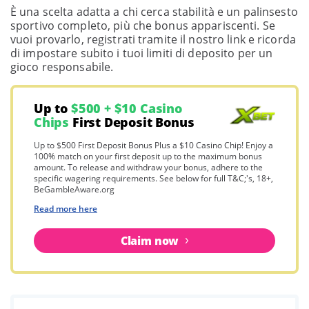
È una scelta adatta a chi cerca stabilità e un palinsesto
sportivo completo, più che bonus appariscenti. Se
vuoi provarlo, registrati tramite il nostro link e ricorda
di impostare subito i tuoi limiti di deposito per un
gioco responsabile.
Up to
$500 + $10 Casino
Chips
First Deposit Bonus
Up to $500 First Deposit Bonus Plus a $10 Casino Chip! Enjoy a
100% match on your first deposit up to the maximum bonus
amount. To release and withdraw your bonus, adhere to the
specific wagering requirements. See below for full T&C;'s, 18+,
BeGambleAware.org
Read more here
Claim now