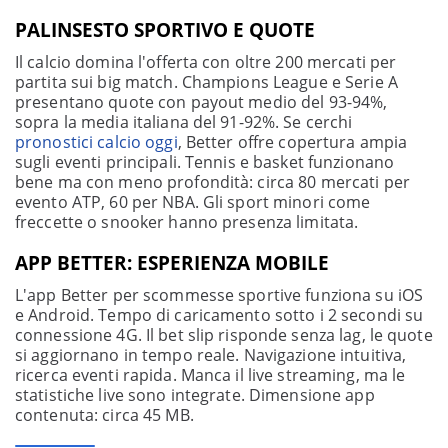
PALINSESTO SPORTIVO E QUOTE
Il calcio domina l'offerta con oltre 200 mercati per
partita sui big match. Champions League e Serie A
presentano quote con payout medio del 93-94%,
sopra la media italiana del 91-92%. Se cerchi
pronostici calcio oggi
, Better offre copertura ampia
sugli eventi principali. Tennis e basket funzionano
bene ma con meno profondità: circa 80 mercati per
evento ATP, 60 per NBA. Gli sport minori come
freccette o snooker hanno presenza limitata.
APP BETTER: ESPERIENZA MOBILE
L'app Better per scommesse sportive funziona su iOS
e Android. Tempo di caricamento sotto i 2 secondi su
connessione 4G. Il bet slip risponde senza lag, le quote
si aggiornano in tempo reale. Navigazione intuitiva,
ricerca eventi rapida. Manca il live streaming, ma le
statistiche live sono integrate. Dimensione app
contenuta: circa 45 MB.