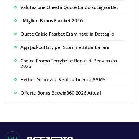
Valutazione Onesta Quote Calcio su SignorBet
I Migliori Bonus Eurobet 2026
Quote Calcio Fastbet Esaminate in Dettaglio
App JackpotCity per Scommettitori Italiani
Codice Promo Terrybet e Bonus di Benvenuto
2026
Betbull Sicurezza: Verifica Licenza AAMS
Offerte Bonus Betwin360 2026 Attuali
18+