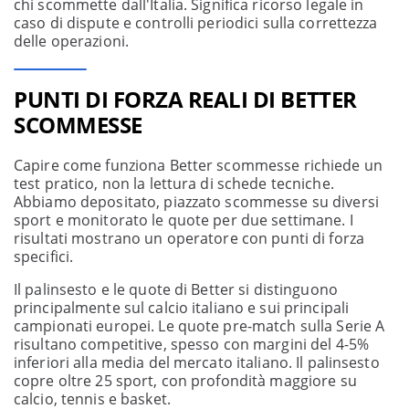
chi scommette dall'Italia. Significa ricorso legale in
caso di dispute e controlli periodici sulla correttezza
delle operazioni.
PUNTI DI FORZA REALI DI BETTER
SCOMMESSE
Capire come funziona Better scommesse richiede un
test pratico, non la lettura di schede tecniche.
Abbiamo depositato, piazzato scommesse su diversi
sport e monitorato le quote per due settimane. I
risultati mostrano un operatore con punti di forza
specifici.
Il palinsesto e le quote di Better si distinguono
principalmente sul calcio italiano e sui principali
campionati europei. Le quote pre-match sulla Serie A
risultano competitive, spesso con margini del 4-5%
inferiori alla media del mercato italiano. Il palinsesto
copre oltre 25 sport, con profondità maggiore su
calcio, tennis e basket.