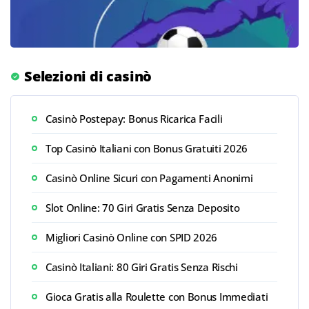
Selezioni di casinò
Casinò Postepay: Bonus Ricarica Facili
Top Casinò Italiani con Bonus Gratuiti 2026
Casinò Online Sicuri con Pagamenti Anonimi
Slot Online: 70 Giri Gratis Senza Deposito
Migliori Casinò Online con SPID 2026
Casinò Italiani: 80 Giri Gratis Senza Rischi
Gioca Gratis alla Roulette con Bonus Immediati