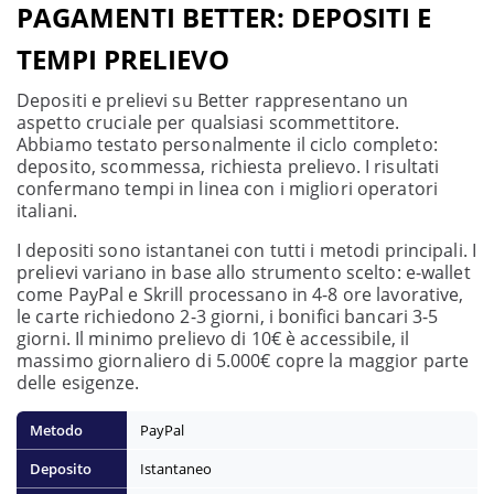
PAGAMENTI BETTER: DEPOSITI E
TEMPI PRELIEVO
Depositi e prelievi su Better rappresentano un
aspetto cruciale per qualsiasi scommettitore.
Abbiamo testato personalmente il ciclo completo:
deposito, scommessa, richiesta prelievo. I risultati
confermano tempi in linea con i migliori operatori
italiani.
I depositi sono istantanei con tutti i metodi principali. I
prelievi variano in base allo strumento scelto: e-wallet
come PayPal e Skrill processano in 4-8 ore lavorative,
le carte richiedono 2-3 giorni, i bonifici bancari 3-5
giorni. Il minimo prelievo di 10€ è accessibile, il
massimo giornaliero di 5.000€ copre la maggior parte
delle esigenze.
PayPal
Istantaneo