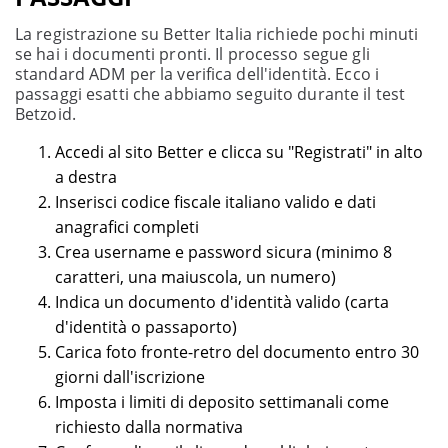
La registrazione su Better Italia richiede pochi minuti
se hai i documenti pronti. Il processo segue gli
standard ADM per la verifica dell'identità. Ecco i
passaggi esatti che abbiamo seguito durante il test
Betzoid.
Accedi al sito Better e clicca su "Registrati" in alto
a destra
Inserisci codice fiscale italiano valido e dati
anagrafici completi
Crea username e password sicura (minimo 8
caratteri, una maiuscola, un numero)
Indica un documento d'identità valido (carta
d'identità o passaporto)
Carica foto fronte-retro del documento entro 30
giorni dall'iscrizione
Imposta i limiti di deposito settimanali come
richiesto dalla normativa