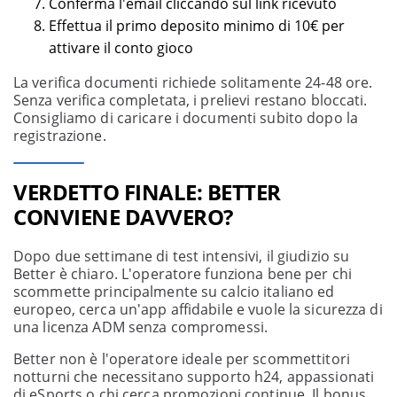
Conferma l'email cliccando sul link ricevuto
Effettua il primo deposito minimo di 10€ per
attivare il conto gioco
La verifica documenti richiede solitamente 24-48 ore.
Senza verifica completata, i prelievi restano bloccati.
Consigliamo di caricare i documenti subito dopo la
registrazione.
VERDETTO FINALE: BETTER
CONVIENE DAVVERO?
Dopo due settimane di test intensivi, il giudizio su
Better è chiaro. L'operatore funziona bene per chi
scommette principalmente su calcio italiano ed
europeo, cerca un'app affidabile e vuole la sicurezza di
una licenza ADM senza compromessi.
Better non è l'operatore ideale per scommettitori
notturni che necessitano supporto h24, appassionati
di eSports o chi cerca promozioni continue. Il bonus