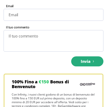
Email
Il tuo commento
Invia
100% Fino a
€150
Bonus di
Benvenuto
Con Infinity, i nuovi clienti godono di un bonus di benvenuto del
100% fino a 150 EUR sul primo deposito, con un deposito
minimo di 20 EUR per accedere all'offerta. Vedi sotto per i
termini e condizioni completi, 18+, BeGambleAware.org