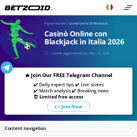
Pagina iniziale
/
Casinò Online Di Blackjack
Casinò Online con
Blackjack in Italia 2026
Ultimo aggiornamento:
Mar. 16, 2026
🔥 Join Our FREE Telegram Channel
✔️ Daily expert tips ✔️ Live scores
✔️ Match analysis ✔️ Breaking news
⏰ Limited free access
👉 Join Now
Content navigation