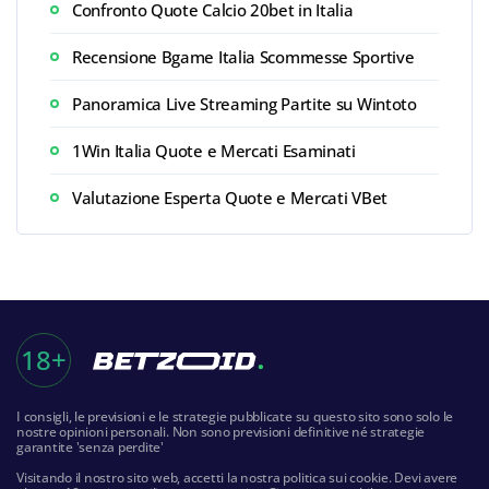
Confronto Quote Calcio 20bet in Italia
Recensione Bgame Italia Scommesse Sportive
Panoramica Live Streaming Partite su Wintoto
1Win Italia Quote e Mercati Esaminati
Valutazione Esperta Quote e Mercati VBet
18+
I consigli, le previsioni e le strategie pubblicate su questo sito sono solo le
nostre opinioni personali. Non sono previsioni definitive né strategie
garantite 'senza perdite'
Visitando il nostro sito web, accetti la nostra politica sui cookie. Devi avere