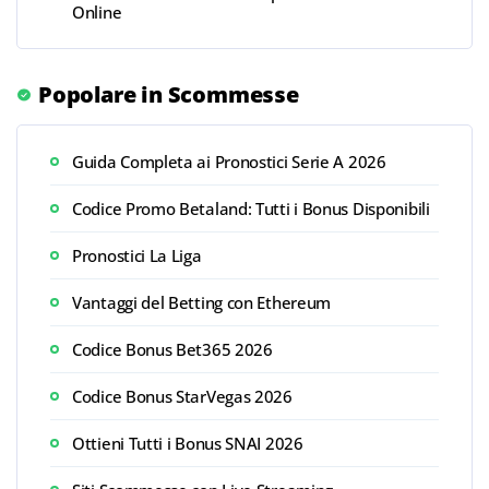
Online
Popolare in Scommesse
Guida Completa ai Pronostici Serie A 2026
Codice Promo Betaland: Tutti i Bonus Disponibili
Pronostici La Liga
Vantaggi del Betting con Ethereum
Codice Bonus Bet365 2026
Codice Bonus StarVegas 2026
Ottieni Tutti i Bonus SNAI 2026