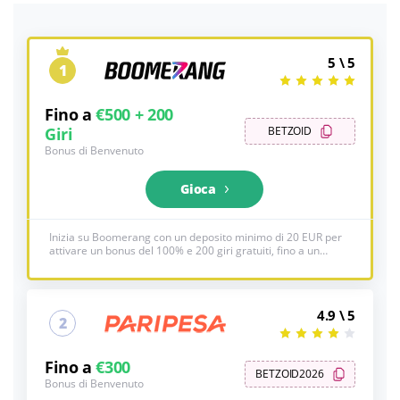
5 \ 5
1
Fino a
€500 + 200
Giri
BETZOID
Bonus di Benvenuto
Gioca
Inizia su Boomerang con un deposito minimo di 20 EUR per
attivare un bonus del 100% e 200 giri gratuiti, fino a un
massimo di 500 EUR in bonus. Vedi sotto per i T&C completi,
18+
4.9 \ 5
2
Fino a
€300
BETZOID2026
Bonus di Benvenuto