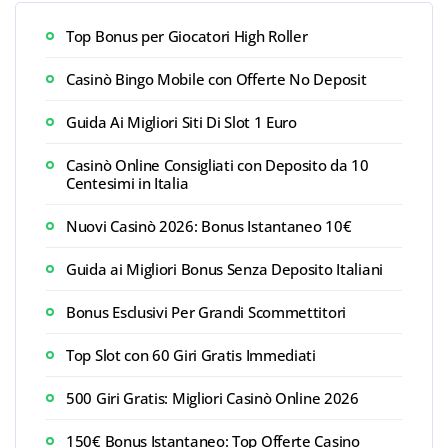
Top Bonus per Giocatori High Roller
Casinò Bingo Mobile con Offerte No Deposit
Guida Ai Migliori Siti Di Slot 1 Euro
Casinò Online Consigliati con Deposito da 10
Centesimi in Italia
Nuovi Casinò 2026: Bonus Istantaneo 10€
Guida ai Migliori Bonus Senza Deposito Italiani
Bonus Esclusivi Per Grandi Scommettitori
Top Slot con 60 Giri Gratis Immediati
500 Giri Gratis: Migliori Casinò Online 2026
150€ Bonus Istantaneo: Top Offerte Casino