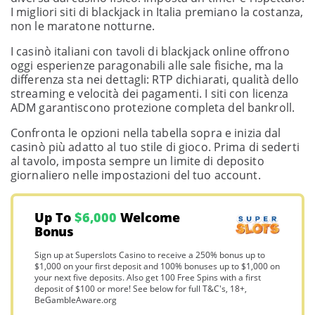
I migliori siti di blackjack in Italia premiano la costanza,
non le maratone notturne.
I casinò italiani con tavoli di blackjack online offrono
oggi esperienze paragonabili alle sale fisiche, ma la
differenza sta nei dettagli: RTP dichiarati, qualità dello
streaming e velocità dei pagamenti. I siti con licenza
ADM garantiscono protezione completa del bankroll.
Confronta le opzioni nella tabella sopra e inizia dal
casinò più adatto al tuo stile di gioco. Prima di sederti
al tavolo, imposta sempre un limite di deposito
giornaliero nelle impostazioni del tuo account.
Up To
$6,000
Welcome
Bonus
Sign up at Superslots Casino to receive a 250% bonus up to
$1,000 on your first deposit and 100% bonuses up to $1,000 on
your next five deposits. Also get 100 Free Spins with a first
deposit of $100 or more! See below for full T&C's, 18+,
BeGambleAware.org