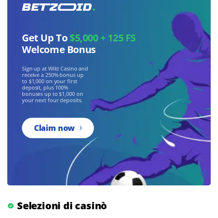
Get Up To
$5,000 + 125 FS
Welcome Bonus
Sign up at Wild Casino and
receive a 250% bonus up
to $1,000 on your first
deposit, plus 100%
bonuses up to $1,000 on
your next four deposits.
Claim now
Selezioni di casinò