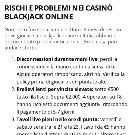
RISCHI E PROBLEMI NEI CASINÒ
BLACKJACK ONLINE
Non tutto funziona sempre. Dopo 8 mesi di test su
dove giocare a blackjack online in Italia, abbiamo
documentato problemi ricorrenti. Ecco cosa può
andare storto.
Disconnessioni durante mani live:
perdi la
connessione e la mano continua senza di te.
Alcuni operatori rimborsano, altri no. Verifica la
policy prima di giocare con puntate alte.
Prelievi lenti per vincite elevate:
sotto €500
tutto fila liscio. Sopra €2.000, 4 operatori su 18
hanno richiesto documenti aggiuntivi ritardando
il pagamento di 5-7 giorni.
Tavoli live pieni nelle ore di punta:
venerdì e
sabato sera tra le 21 e le 23, i tavoli da €5 hanno
spesso liste d'attesa di 10-15 minuti. Alternativa: