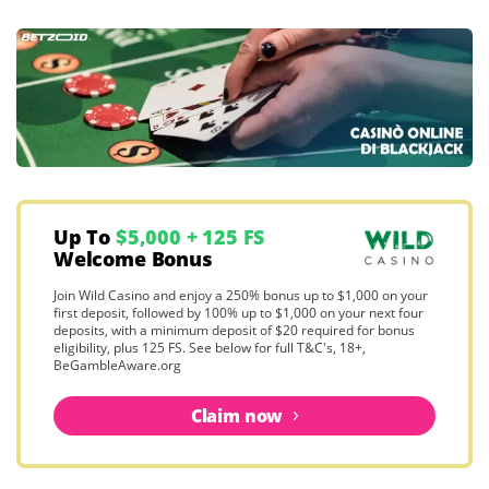
Up To
$5,000 + 125 FS
Welcome Bonus
Join Wild Casino and enjoy a 250% bonus up to $1,000 on your
first deposit, followed by 100% up to $1,000 on your next four
deposits, with a minimum deposit of $20 required for bonus
eligibility, plus 125 FS. See below for full T&C's, 18+,
BeGambleAware.org
Claim now