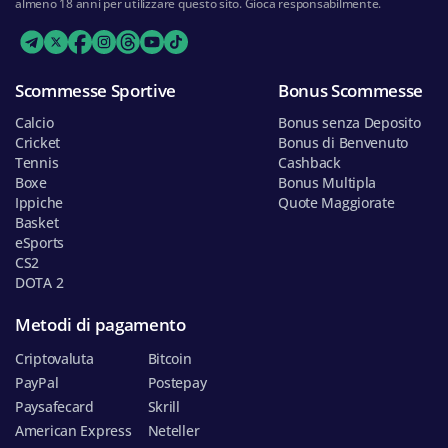
almeno 18 anni per utilizzare questo sito. Gioca responsabilmente.
Scommesse Sportive
Bonus Scommesse
Calcio
Bonus senza Deposito
Cricket
Bonus di Benvenuto
Tennis
Cashback
Boxe
Bonus Multipla
Ippiche
Quote Maggiorate
Basket
eSports
CS2
DOTA 2
Metodi di pagamento
Criptovaluta
Bitcoin
PayPal
Postepay
Paysafecard
Skrill
American Express
Neteller