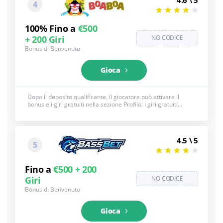
4.6 \ 5
4
100% Fino a
€500
+ 200 Giri
NO CODICE
Bonus di Benvenuto
Gioca
Dopo il deposito qualificante, il giocatore può attivare il
bonus e i giri gratuiti nella sezione Profilo. I giri gratuiti
vengono aggiunti in 20 al giorno per 10 giorni. Vedi sotto per
i T&C completi, 18+
4.5 \ 5
5
Fino a
€500 + 200
Giri
NO CODICE
Bonus di Benvenuto
Gioca