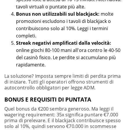
tavoli virtuali o puntate più alte.
Bonus non utilizzabili sul blackjack:
molte
promozioni escludono i tavoli di blackjack o
contribuiscono solo al 10%. Leggi i termini
completi.
Streak negativi amplificati dalla velocità:
online giochi 80-100 mani all'ora contro le 40-50
del casinò fisico. Le perdite si accumulano più
rapidamente.
La soluzione? Imposta sempre limiti di perdita prima
di iniziare. Tutti gli operatori offrono strumenti di
autocontrollo obbligatori per legge ADM.
BONUS E REQUISITI DI PUNTATA
Quel bonus da €200 sembra generoso. Ma leggi il
wagering requirement: 35x significa puntare €7.000
prima di prelevare. E il blackjack contribuisce spesso
solo al 10%, quindi servono €70.000 in scommesse