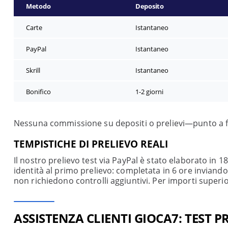
Metodo
Deposito
Carte
Istantaneo
PayPal
Istantaneo
Skrill
Istantaneo
Bonifico
1-2 giorni
Nessuna commissione su depositi o prelievi—punto a fav
TEMPISTICHE DI PRELIEVO REALI
Il nostro prelievo test via PayPal è stato elaborato in 1
identità al primo prelievo: completata in 6 ore inviando
non richiedono controlli aggiuntivi. Per importi superi
ASSISTENZA CLIENTI GIOCA7: TEST P