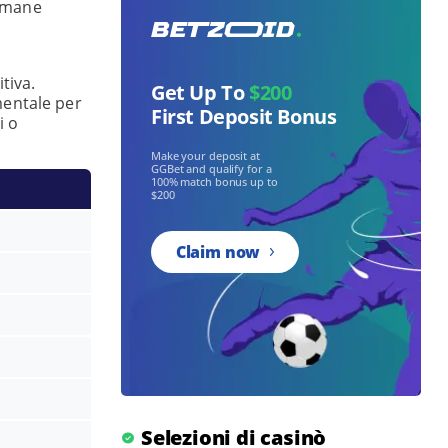
timane
tiva.
Get Up To
$200
mentale per
First Deposit Bonus
i o
Make your deposit at
GGBet and qualify for a
100% match bonus up to
$200
Claim now
Selezioni di casinò