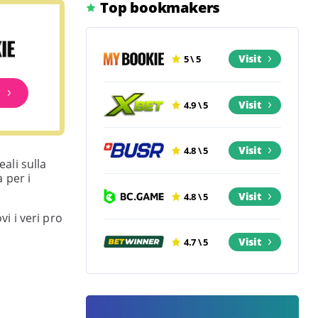
Top bookmakers
Visit
5 \ 5
w
Visit
4.9 \ 5
Visit
4.8 \ 5
ali sulla
 per i
Visit
4.8 \ 5
vi i veri pro
Visit
4.7 \ 5