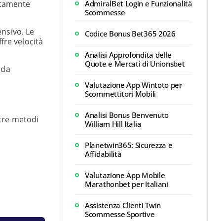
AdmiralBet Login e Funzionalità
ettamente
Scommesse
ensivo. Le
Codice Bonus Bet365 2026
fre velocità
Analisi Approfondita delle
Quote e Mercati di Unionsbet
 da
Valutazione App Wintoto per
Scommettitori Mobili
Analisi Bonus Benvenuto
tre metodi
William Hill Italia
Planetwin365: Sicurezza e
Affidabilità
Valutazione App Mobile
Marathonbet per Italiani
Assistenza Clienti Twin
Scommesse Sportive