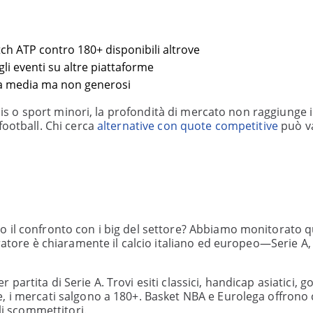
tch ATP contro 180+ disponibili altrove
i eventi su altre piattaforme
lla media ma non generosi
nis o sport minori, la profondità di mercato non raggiunge i l
football. Chi cerca
alternative con quote competitive
può va
o il confronto con i big del settore? Abbiamo monitorato 
eratore è chiaramente il calcio italiano ed europeo—Serie A
tita di Serie A. Trovi esiti classici, handicap asiatici, goa
, i mercati salgono a 180+. Basket NBA e Eurolega offrono 
li scommettitori.