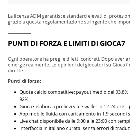
La licenza ADM garantisce standard elevati di protezione
grazie a questa regolamentazione stringente che impone
PUNTI DI FORZA E LIMITI DI GIOCA7
Ogni operatore ha pregi e difetti concreti. Dopo aver a
emerge realmente. Le opinioni dei giocatori su Gioca7
dirette.
Punti di forza:
Quote calcio competitive: payout medio del 93,8% su
92%
Gioca7 elabora i prelievi via e-wallet in 12-24 ore—
App mobile fluida con caricamento in 1,9 secondi su
Live chat disponibile dalle 9:00 alle 23:00 con temp
Interfaccia in italiano curata, senza errori di trad