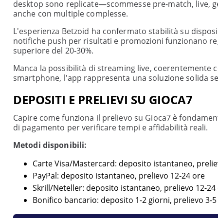
desktop sono replicate—scommesse pre-match, live, gest
anche con multiple complesse.
L'esperienza Betzoid ha confermato stabilità su dispositi
notifiche push per risultati e promozioni funzionano re
superiore del 20-30%.
Manca la possibilità di streaming live, coerentemente
smartphone, l'app rappresenta una soluzione solida senz
DEPOSITI E PRELIEVI SU GIOCA7
Capire come funziona il prelievo su Gioca7 è fondame
di pagamento per verificare tempi e affidabilità reali.
Metodi disponibili:
Carte Visa/Mastercard: deposito istantaneo, preliev
PayPal: deposito istantaneo, prelievo 12-24 ore
Skrill/Neteller: deposito istantaneo, prelievo 12-24
Bonifico bancario: deposito 1-2 giorni, prelievo 3-5 