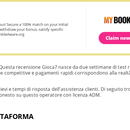
us! Secure a 100% match on your initial
ithdraw your bonus, satisfy specific
ambleAware.org
Claim no
uesta recensione Gioca7 nasce da due settimane di test re
e competitive e pagamenti rapidi corrispondono alla realtà
i e tempi di risposta dell'assistenza clienti. Di seguito tro
to onesto su questo operatore con licenza ADM.
ATTAFORMA