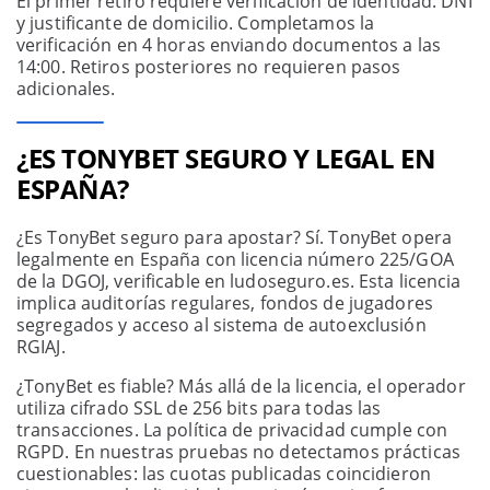
El primer retiro requiere verificación de identidad: DNI
y justificante de domicilio. Completamos la
verificación en 4 horas enviando documentos a las
14:00. Retiros posteriores no requieren pasos
adicionales.
¿ES TONYBET SEGURO Y LEGAL EN
ESPAÑA?
¿Es TonyBet seguro para apostar? Sí. TonyBet opera
legalmente en España con licencia número 225/GOA
de la DGOJ, verificable en ludoseguro.es. Esta licencia
implica auditorías regulares, fondos de jugadores
segregados y acceso al sistema de autoexclusión
RGIAJ.
¿TonyBet es fiable? Más allá de la licencia, el operador
utiliza cifrado SSL de 256 bits para todas las
transacciones. La política de privacidad cumple con
RGPD. En nuestras pruebas no detectamos prácticas
cuestionables: las cuotas publicadas coincidieron