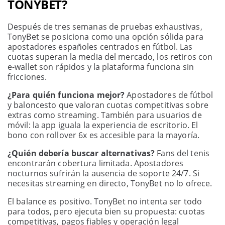
TONYBET?
Después de tres semanas de pruebas exhaustivas,
TonyBet se posiciona como una opción sólida para
apostadores españoles centrados en fútbol. Las
cuotas superan la media del mercado, los retiros con
e-wallet son rápidos y la plataforma funciona sin
fricciones.
¿Para quién funciona mejor?
Apostadores de fútbol
y baloncesto que valoran cuotas competitivas sobre
extras como streaming. También para usuarios de
móvil: la app iguala la experiencia de escritorio. El
bono con rollover 6x es accesible para la mayoría.
¿Quién debería buscar alternativas?
Fans del tenis
encontrarán cobertura limitada. Apostadores
nocturnos sufrirán la ausencia de soporte 24/7. Si
necesitas streaming en directo, TonyBet no lo ofrece.
El balance es positivo. TonyBet no intenta ser todo
para todos, pero ejecuta bien su propuesta: cuotas
competitivas, pagos fiables y operación legal