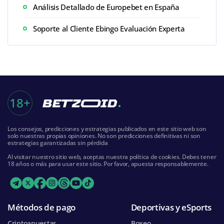
Análisis Detallado de Europebet en España
Soporte al Cliente Ebingo Evaluación Experta
18+
Los consejos, predicciones y estrategias publicados en este sitio web son
solo nuestras propias opiniones. No son predicciones definitivas ni son
estrategias garantizadas sin pérdida
Al visitar nuestro sitio web, aceptas nuestra política de cookies. Debes tener
18 años o más para usar este sitio. Por favor, apuesta responsablemente.
Métodos de pago
Deportivas y eSports
Criptoapuestas
Boxeo