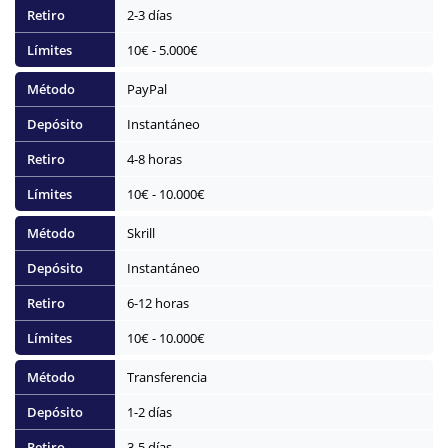
2-3 días
10€ - 5.000€
PayPal
Instantáneo
4-8 horas
10€ - 10.000€
Skrill
Instantáneo
6-12 horas
10€ - 10.000€
Transferencia
1-2 días
3-5 días