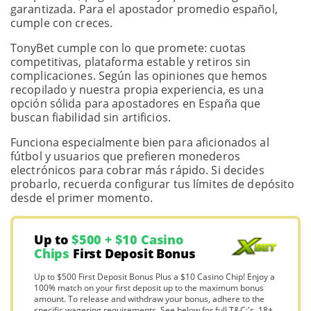
garantizada. Para el apostador promedio español,
cumple con creces.
TonyBet cumple con lo que promete: cuotas
competitivas, plataforma estable y retiros sin
complicaciones. Según las opiniones que hemos
recopilado y nuestra propia experiencia, es una
opción sólida para apostadores en España que
buscan fiabilidad sin artificios.
Funciona especialmente bien para aficionados al
fútbol y usuarios que prefieren monederos
electrónicos para cobrar más rápido. Si decides
probarlo, recuerda configurar tus límites de depósito
desde el primer momento.
Up to
$500 + $10 Casino
Chips
First Deposit Bonus
Up to $500 First Deposit Bonus Plus a $10 Casino Chip! Enjoy a
100% match on your first deposit up to the maximum bonus
amount. To release and withdraw your bonus, adhere to the
specific wagering requirements. See below for full T&C;'s, 18+,