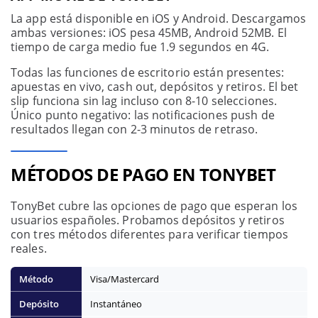
La app está disponible en iOS y Android. Descargamos
ambas versiones: iOS pesa 45MB, Android 52MB. El
tiempo de carga medio fue 1.9 segundos en 4G.
Todas las funciones de escritorio están presentes:
apuestas en vivo, cash out, depósitos y retiros. El bet
slip funciona sin lag incluso con 8-10 selecciones.
Único punto negativo: las notificaciones push de
resultados llegan con 2-3 minutos de retraso.
MÉTODOS DE PAGO EN TONYBET
TonyBet cubre las opciones de pago que esperan los
usuarios españoles. Probamos depósitos y retiros
con tres métodos diferentes para verificar tiempos
reales.
Visa/Mastercard
Instantáneo