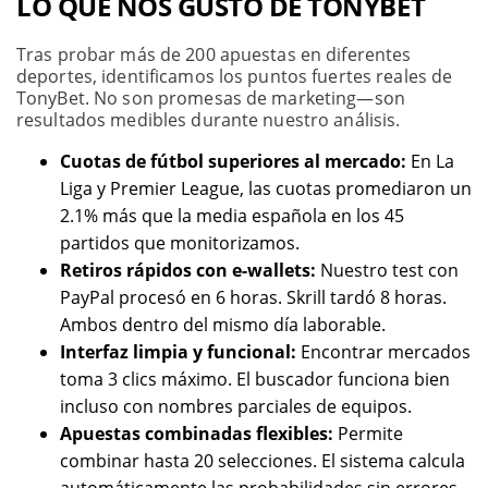
LO QUE NOS GUSTÓ DE TONYBET
Tras probar más de 200 apuestas en diferentes
deportes, identificamos los puntos fuertes reales de
TonyBet. No son promesas de marketing—son
resultados medibles durante nuestro análisis.
Cuotas de fútbol superiores al mercado:
En La
Liga y Premier League, las cuotas promediaron un
2.1% más que la media española en los 45
partidos que monitorizamos.
Retiros rápidos con e-wallets:
Nuestro test con
PayPal procesó en 6 horas. Skrill tardó 8 horas.
Ambos dentro del mismo día laborable.
Interfaz limpia y funcional:
Encontrar mercados
toma 3 clics máximo. El buscador funciona bien
incluso con nombres parciales de equipos.
Apuestas combinadas flexibles:
Permite
combinar hasta 20 selecciones. El sistema calcula