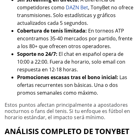
competidores como
DAZN Bet
, TonyBet no ofrece
transmisiones. Solo estadísticas y gráficos
actualizados cada 5 segundos.
Cobertura de tenis limitada:
En torneos ATP
encontramos 35-40 mercados por partido, frente
a los 80+ que ofrecen otros operadores.
Soporte no 24/7:
El chat en español opera de
10:00 a 22:00. Fuera de horario, solo email con
respuesta en 12-18 horas.
Promociones escasas tras el bono inicial:
Las
ofertas recurrentes son básicas. Una o dos
promos semanales como máximo.
Estos puntos afectan principalmente a apostadores
nocturnos o fans del tenis. Si tu enfoque es fútbol en
horario estándar, el impacto será mínimo.
ANÁLISIS COMPLETO DE TONYBET