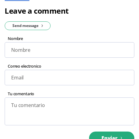
Leave a comment
Send message
Nombre
Correo electronico
Tu comentario
Enviar