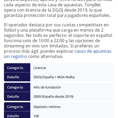
cada aspecto de esta casa de apuestas. TonyBet
opera con licencia de la DGOJ desde 2019, lo que
garantiza protección total para jugadores españoles.
El operador destaca por sus cuotas competitivas en
fútbol y una plataforma que carga en menos de 2
segundos. No todo es perfecto: el soporte en español
funciona solo de 10:00 a 22:00 y las opciones de
streaming en vivo son limitadas. Si prefieres un
proceso más ágil, puedes explorar
casas de apuestas
sin registro
como alternativa.
Licencia
DGOJ España + MGA Malta
Año de fundación
2009 (España desde 2019)
Depósito mínimo
10€