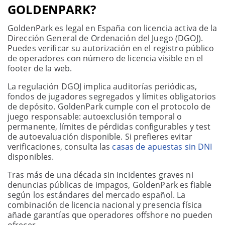
GOLDENPARK?
GoldenPark es legal en España con licencia activa de la
Dirección General de Ordenación del Juego (DGOJ).
Puedes verificar su autorización en el registro público
de operadores con número de licencia visible en el
footer de la web.
La regulación DGOJ implica auditorías periódicas,
fondos de jugadores segregados y límites obligatorios
de depósito. GoldenPark cumple con el protocolo de
juego responsable: autoexclusión temporal o
permanente, límites de pérdidas configurables y test
de autoevaluación disponible. Si prefieres evitar
verificaciones, consulta las
casas de apuestas sin DNI
disponibles.
Tras más de una década sin incidentes graves ni
denuncias públicas de impagos, GoldenPark es fiable
según los estándares del mercado español. La
combinación de licencia nacional y presencia física
añade garantías que operadores offshore no pueden