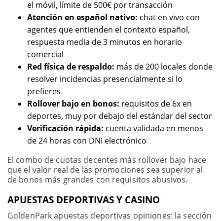
el móvil, límite de 500€ por transacción
Atención en español nativo:
chat en vivo con
agentes que entienden el contexto español,
respuesta media de 3 minutos en horario
comercial
Red física de respaldo:
más de 200 locales donde
resolver incidencias presencialmente si lo
prefieres
Rollover bajo en bonos:
requisitos de 6x en
deportes, muy por debajo del estándar del sector
Verificación rápida:
cuenta validada en menos
de 24 horas con DNI electrónico
El combo de cuotas decentes más rollover bajo hace
que el valor real de las promociones sea superior al
de bonos más grandes con requisitos abusivos.
APUESTAS DEPORTIVAS Y CASINO
GoldenPark apuestas deportivas opiniones: la sección