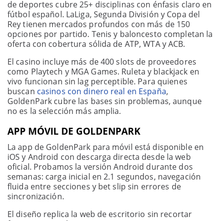
de deportes cubre 25+ disciplinas con énfasis claro en
fútbol español. LaLiga, Segunda División y Copa del
Rey tienen mercados profundos con más de 150
opciones por partido. Tenis y baloncesto completan la
oferta con cobertura sólida de ATP, WTA y ACB.
El casino incluye más de 400 slots de proveedores
como Playtech y MGA Games. Ruleta y blackjack en
vivo funcionan sin lag perceptible. Para quienes
buscan
casinos con dinero real en España
,
GoldenPark cubre las bases sin problemas, aunque
no es la selección más amplia.
APP MÓVIL DE GOLDENPARK
La app de GoldenPark para móvil está disponible en
iOS y Android con descarga directa desde la web
oficial. Probamos la versión Android durante dos
semanas: carga inicial en 2.1 segundos, navegación
fluida entre secciones y bet slip sin errores de
sincronización.
El diseño replica la web de escritorio sin recortar