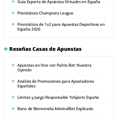
Guía Experta de Apuestas Virtuales en España
Pronósticos Champions League
Pronósticos de 1x2 para Apuestas Deportivas en
España 2026
Reseñas Casas de Apuestas
Apuestas en Vivo con Palms Bet: Nuestra
Opinión
Análisis de Promociones para Apostadores
Españoles
Límites y Juego Responsable YoSports España
Bono de Bienvenida AdmiralBet Explicado