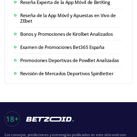
Reseña Experta de la App Móvil de BetKing
Reseña de la App Móvil y Apuestas en Vivo de
ZEbet
Bonos y Promociones de Kirolbet Analizados
Examen de Promociones Bet365 España
Promociones Deportivas de PowBet Analizadas
Revisión de Mercados Deportivos SpinBetter
18+
Los consejos, predicciones y estrategias publicados en este sitio web son