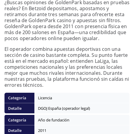
¿Buscas opiniones de GoldenPark basadas en pruebas
reales? En Betzoid depositamos, apostamos y
retiramos durante tres semanas para ofrecerte esta
reseña de GoldenPark casino y apuestas sin filtros.
GoldenPark opera desde 2011 con presencia física en
más de 200 salones en España—una credibilidad que
pocos operadores online pueden igualar.
El operador combina apuestas deportivas con una
sección de casino bastante completa. Su punto fuerte
está en el mercado español: entienden LaLiga, las
competiciones nacionales y las preferencias locales
mejor que muchos rivales internacionales. Durante
nuestras pruebas, la plataforma funcionó sin caídas ni
errores técnicos.
Licencia
DGOJ España (operador legal)
Año de fundación
2011