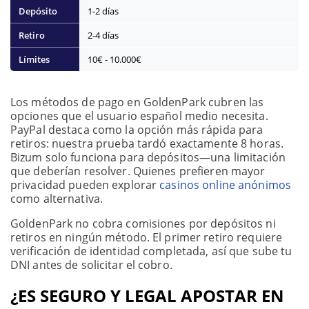
1-2 días
2-4 días
10€ - 10.000€
Los métodos de pago en GoldenPark cubren las
opciones que el usuario español medio necesita.
PayPal destaca como la opción más rápida para
retiros: nuestra prueba tardó exactamente 8 horas.
Bizum solo funciona para depósitos—una limitación
que deberían resolver. Quienes prefieren mayor
privacidad pueden explorar
casinos online anónimos
como alternativa.
GoldenPark no cobra comisiones por depósitos ni
retiros en ningún método. El primer retiro requiere
verificación de identidad completada, así que sube tu
DNI antes de solicitar el cobro.
¿ES SEGURO Y LEGAL APOSTAR EN