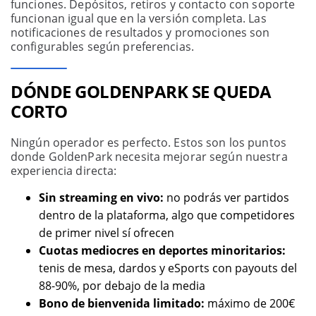
funciones. Depósitos, retiros y contacto con soporte
funcionan igual que en la versión completa. Las
notificaciones de resultados y promociones son
configurables según preferencias.
DÓNDE GOLDENPARK SE QUEDA
CORTO
Ningún operador es perfecto. Estos son los puntos
donde GoldenPark necesita mejorar según nuestra
experiencia directa:
Sin streaming en vivo:
no podrás ver partidos
dentro de la plataforma, algo que competidores
de primer nivel sí ofrecen
Cuotas mediocres en deportes minoritarios:
tenis de mesa, dardos y eSports con payouts del
88-90%, por debajo de la media
Bono de bienvenida limitado:
máximo de 200€