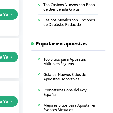
Top Casinos Nuevos con Bono
de Bienvenida Gratis
a Ya
Casinos Móviles con Opciones
de Depósito Reducido
Popular en apuestas
a Ya
Top Sitios para Apuestas
Múltiples Seguras
Guía de Nuevos Sitios de
Apuestas Deportivas
Pronósticos Copa del Rey
España
a Ya
Mejores Sitios para Apostar en
Eventos Virtuales