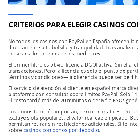
CRITERIOS PARA ELEGIR CASINOS CO
No todos los casinos con PayPal en España ofrecen la 
directamente a tu bolsillo y tranquilidad. Tras analiza
separan a los buenos de los mediocres.
El primer filtro es obvio: licencia DGOJ activa. Sin ell
transacciones. Pero la licencia es solo el punto de par
términos y condiciones—la diferencia puede ser de 4 h
El servicio de atención al cliente en español marca d
plataforma con consultas sobre límites PayPal. Solo 1
El resto tardó más de 20 minutos o derivó a FAQs gené
Los bonos también importan, pero con matices. Un casi
excluye slots populares, el valor real cae en picado. 
permitan retirar sin restricciones adicionales. Si te i
sobre
casinos con bonos por depósito
.