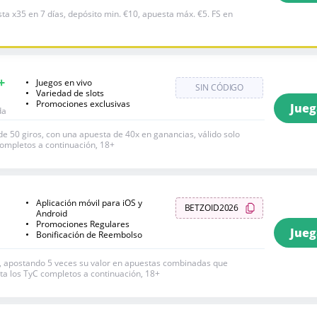
a x35 en 7 días, depósito min. €10, apuesta máx. €5. FS en
+
Juegos en vivo
SIN CÓDIGO
Variedad de slots
Promociones exclusivas
Jueg
da
de 50 giros, con una apuesta de 40x en ganancias, válido solo
completos a continuación, 18+
Aplicación móvil para iOS y
BETZOID2026
Android
Promociones Regulares
Jueg
Bonificación de Reembolso
, apostando 5 veces su valor en apuestas combinadas que
ta los TyC completos a continuación, 18+