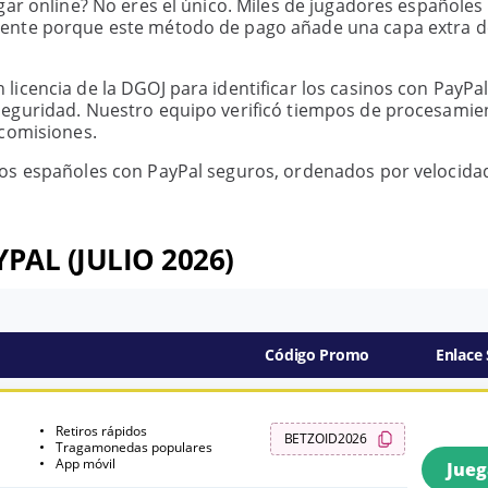
gar online? No eres el único. Miles de jugadores españole
mente porque este método de pago añade una capa extra d
licencia de la DGOJ para identificar los casinos con PayPa
eguridad. Nuestro equipo verificó tiempos de procesamien
 comisiones.
nos españoles con PayPal seguros, ordenados por velocida
AL (JULIO 2026)
Código Promo
Enlace
Retiros rápidos
BETZOID2026
Tragamonedas populares
App móvil
Jueg