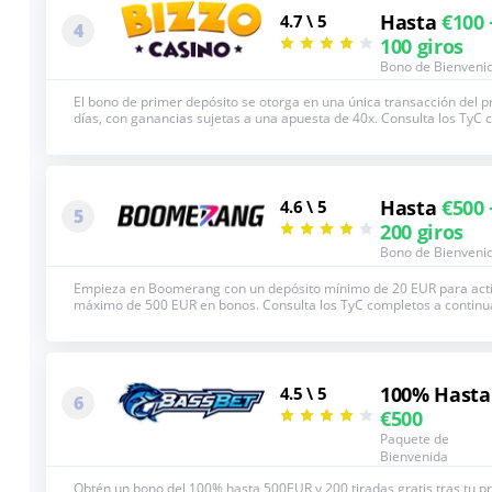
Hasta
€100 
4.7 \ 5
4
100 giros
Bono de Bienveni
El bono de primer depósito se otorga en una única transacción del p
días, con ganancias sujetas a una apuesta de 40x. Consulta los TyC 
Hasta
€500 
4.6 \ 5
5
200 giros
Bono de Bienveni
Empieza en Boomerang con un depósito mínimo de 20 EUR para activ
máximo de 500 EUR en bonos. Consulta los TyC completos a continu
100% Hasta
4.5 \ 5
6
€500
Paquete de
Bienvenida
Obtén un bono del 100% hasta 500EUR y 200 tiradas gratis tras tu pri