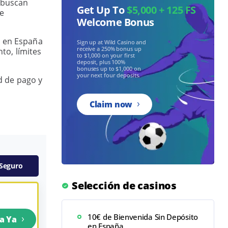
s buscan
Get Up To
$5,000 + 125 FS
e
Welcome Bonus
l en España
Sign up at Wild Casino and
receive a 250% bonus up
to, límites
to $1,000 on your first
deposit, plus 100%
bonuses up to $1,000 on
your next four deposits.
d de pago y
Claim now
 Seguro
Selección de casinos
10€ de Bienvenida Sin Depósito
a Ya
en España