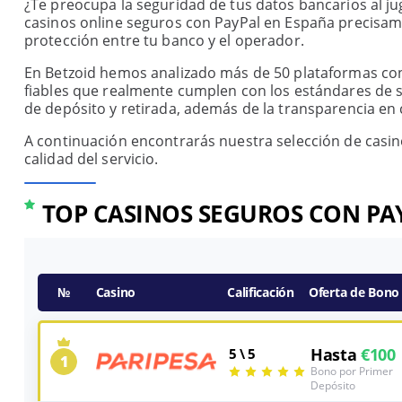
¿Te preocupa la seguridad de tus datos bancarios al ju
casinos online seguros con PayPal en España precisa
protección entre tu banco y el operador.
En Betzoid hemos analizado más de 50 plataformas con 
fiables que realmente cumplen con los estándares de s
de depósito y retirada, además de la transparencia en
A continuación encontrarás nuestra selección de casi
calidad del servicio.
TOP CASINOS SEGUROS CON PAYP
№
Casino
Calificación
Oferta de Bono
Hasta
€100
5 \ 5
1
Bono por Primer
Depósito