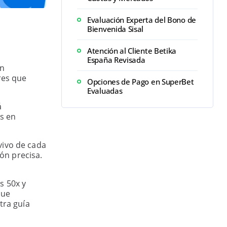
Evaluación Experta del Bono de
Bienvenida Sisal
Atención al Cliente Betika
España Revisada
an
res que
Opciones de Pago en SuperBet
Evaluadas
á
os en
vivo de cada
ón precisa.
s 50x y
que
tra guía