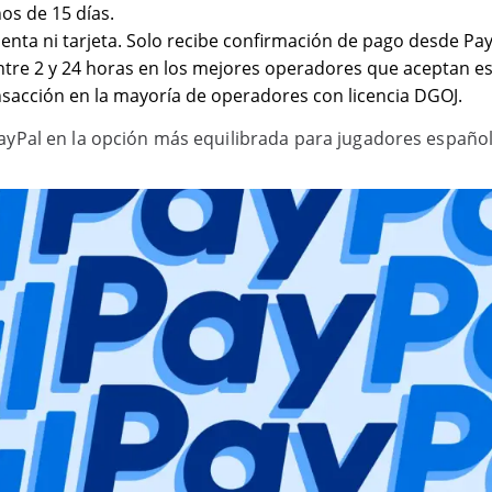
os de 15 días.
enta ni tarjeta. Solo recibe confirmación de pago desde Pay
ntre 2 y 24 horas en los mejores operadores que aceptan e
sacción en la mayoría de operadores con licencia DGOJ.
ayPal en la opción más equilibrada para jugadores españo