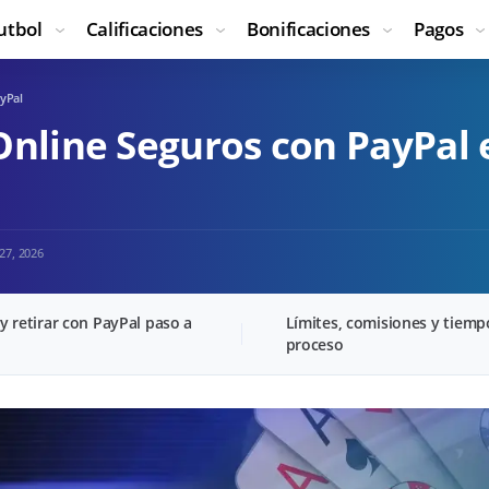
utbol
Calificaciones
Bonificaciones
Pagos
yPal
Online Seguros con PayPal 
 27, 2026
y retirar con PayPal paso a
Límites, comisiones y tiemp
proceso