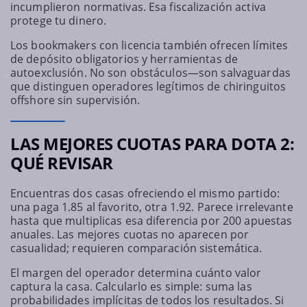
incumplieron normativas. Esa fiscalización activa
protege tu dinero.
Los bookmakers con licencia también ofrecen límites
de depósito obligatorios y herramientas de
autoexclusión. No son obstáculos—son salvaguardas
que distinguen operadores legítimos de chiringuitos
offshore sin supervisión.
LAS MEJORES CUOTAS PARA DOTA 2:
QUÉ REVISAR
Encuentras dos casas ofreciendo el mismo partido:
una paga 1.85 al favorito, otra 1.92. Parece irrelevante
hasta que multiplicas esa diferencia por 200 apuestas
anuales. Las mejores cuotas no aparecen por
casualidad; requieren comparación sistemática.
El margen del operador determina cuánto valor
captura la casa. Calcularlo es simple: suma las
probabilidades implícitas de todos los resultados. Si