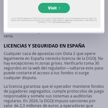
10-15 segundos
Visit
Up to $2500! Receive a 100% bonus on your initial deposit, up to the maximum bonus value. To
La tabla refleja parámetros verificados en nuestra
access and withdraw your bonus, you need to fulfill specific wagering requirements. See below for
full T&C;'s, 18+, BeGambleAware.org
evaluación. Los operadores que cumplen nivel óptimo
en al menos 4 categorías merecen consideración
seria.
LICENCIAS Y SEGURIDAD EN ESPAÑA
Cualquier casa de apuestas con Dota 2 que opere
legalmente en España necesita licencia de la DGOJ. No
hay excepciones ni zonas grises. Verificarlo toma 30
segundos en la web del regulador—saltarse este paso
puede costarte el acceso a tus fondos si surge
cualquier disputa.
La licencia garantiza que el operador mantiene fondos
de jugadores segregados, cumple protocolos de juego
responsable y somete sus sistemas a auditorías
regulares. En 2024, la DGOJ impuso sanciones por
valor de 2,3 millones de euros a operadores que