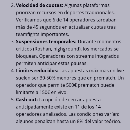
Velocidad de cuotas:
Algunas plataformas
priorizan recursos en deportes tradicionales.
Verificamos que 6 de 14 operadores tardaban
más de 45 segundos en actualizar cuotas tras
teamfights importantes.
Suspensiones temporales:
Durante momentos
críticos (Roshan, highground), los mercados se
bloquean. Operadores con streams integrados
permiten anticipar estas pausas.
Límites reducidos:
Las apuestas máximas en live
suelen ser 30-50% menores que en prematch. Un
operador que permite 500€ prematch puede
limitarte a 150€ en vivo.
Cash out:
La opción de cerrar apuesta
anticipadamente existe en 11 de los 14
operadores analizados. Las condiciones varían:
algunos penalizan hasta un 8% del valor teórico.