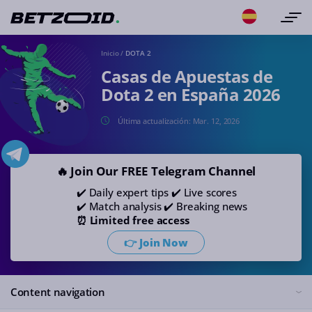
Inicio
/
DOTA 2
Casas de Apuestas de
Dota 2 en España 2026
Última actualización:
Mar. 12, 2026
🔥 Join Our FREE Telegram Channel
✔️ Daily expert tips ✔️ Live scores
✔️ Match analysis ✔️ Breaking news
⏰ Limited free access
👉 Join Now
Content navigation