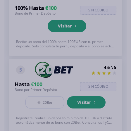
100% Hasta
€100
SIN CÓDIGO
Bono de Primer Depósito
Visitar
Recibe un bono del 100% hasta 100EUR con tu primer
depósito. Solo completa tu perfil, deposita y el bono se activa
automáticamente. Consulta los TyC completos a
continuación, 18+
4.6 \ 5
5
Hasta
€100
SIN CÓDIGO
Bono por Primer Depósito
Visitar
20Bet
Regístrate, realiza un depósito mínimo de 10 EUR y disfruta
automáticamente de tu bono con 20Bet. Consulta los TyC
completos a continuación, 18+