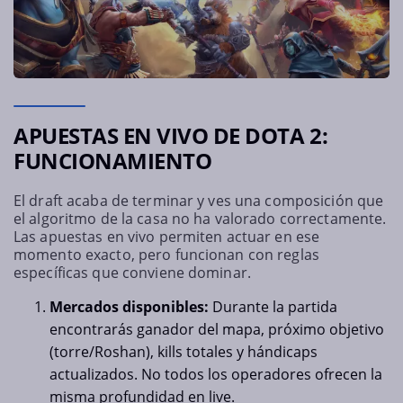
APUESTAS EN VIVO DE DOTA 2:
FUNCIONAMIENTO
El draft acaba de terminar y ves una composición que
el algoritmo de la casa no ha valorado correctamente.
Las apuestas en vivo permiten actuar en ese
momento exacto, pero funcionan con reglas
específicas que conviene dominar.
Mercados disponibles:
Durante la partida
encontrarás ganador del mapa, próximo objetivo
(torre/Roshan), kills totales y hándicaps
actualizados. No todos los operadores ofrecen la
misma profundidad en live.