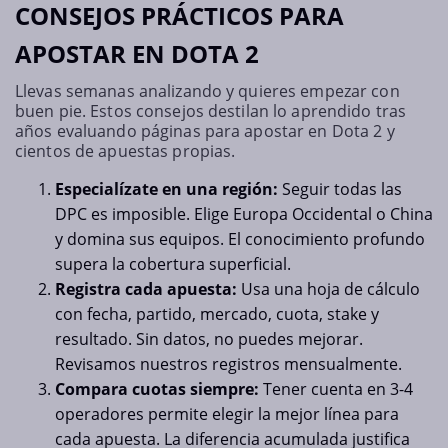
CONSEJOS PRÁCTICOS PARA
APOSTAR EN DOTA 2
Llevas semanas analizando y quieres empezar con
buen pie. Estos consejos destilan lo aprendido tras
años evaluando páginas para apostar en Dota 2 y
cientos de apuestas propias.
Especialízate en una región:
Seguir todas las
DPC es imposible. Elige Europa Occidental o China
y domina sus equipos. El conocimiento profundo
supera la cobertura superficial.
Registra cada apuesta:
Usa una hoja de cálculo
con fecha, partido, mercado, cuota, stake y
resultado. Sin datos, no puedes mejorar.
Revisamos nuestros registros mensualmente.
Compara cuotas siempre:
Tener cuenta en 3-4
operadores permite elegir la mejor línea para
cada apuesta. La diferencia acumulada justifica