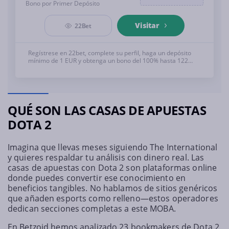
Bono por Primer Depósito
Visitar
22Bet
Regístrese en 22bet, complete su perfil, haga un depósito
mínimo de 1 EUR y obtenga un bono del 100% hasta 122
EUR, con requisitos de apuesta de cinco veces en apuestas
combinadas en 7 días. Consulta los TyC completos a
continuación, 18+
QUÉ SON LAS CASAS DE APUESTAS
DOTA 2
Imagina que llevas meses siguiendo The International
y quieres respaldar tu análisis con dinero real. Las
casas de apuestas con Dota 2 son plataformas online
donde puedes convertir ese conocimiento en
beneficios tangibles. No hablamos de sitios genéricos
que añaden esports como relleno—estos operadores
dedican secciones completas a este MOBA.
En Betzoid hemos analizado 23 bookmakers de Dota 2