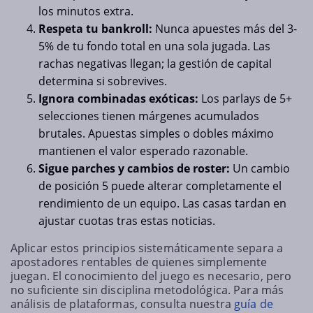
los minutos extra.
Respeta tu bankroll:
Nunca apuestes más del 3-
5% de tu fondo total en una sola jugada. Las
rachas negativas llegan; la gestión de capital
determina si sobrevives.
Ignora combinadas exóticas:
Los parlays de 5+
selecciones tienen márgenes acumulados
brutales. Apuestas simples o dobles máximo
mantienen el valor esperado razonable.
Sigue parches y cambios de roster:
Un cambio
de posición 5 puede alterar completamente el
rendimiento de un equipo. Las casas tardan en
ajustar cuotas tras estas noticias.
Aplicar estos principios sistemáticamente separa a
apostadores rentables de quienes simplemente
juegan. El conocimiento del juego es necesario, pero
no suficiente sin disciplina metodológica. Para más
análisis de plataformas, consulta nuestra
guía de