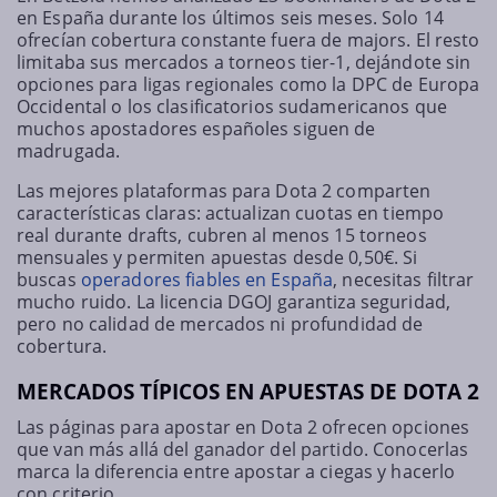
en España durante los últimos seis meses. Solo 14
ofrecían cobertura constante fuera de majors. El resto
limitaba sus mercados a torneos tier-1, dejándote sin
opciones para ligas regionales como la DPC de Europa
Occidental o los clasificatorios sudamericanos que
muchos apostadores españoles siguen de
madrugada.
Las mejores plataformas para Dota 2 comparten
características claras: actualizan cuotas en tiempo
real durante drafts, cubren al menos 15 torneos
mensuales y permiten apuestas desde 0,50€. Si
buscas
operadores fiables en España
, necesitas filtrar
mucho ruido. La licencia DGOJ garantiza seguridad,
pero no calidad de mercados ni profundidad de
cobertura.
MERCADOS TÍPICOS EN APUESTAS DE DOTA 2
Las páginas para apostar en Dota 2 ofrecen opciones
que van más allá del ganador del partido. Conocerlas
marca la diferencia entre apostar a ciegas y hacerlo
con criterio.