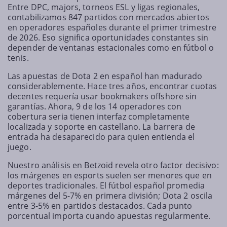
Entre DPC, majors, torneos ESL y ligas regionales,
contabilizamos 847 partidos con mercados abiertos
en operadores españoles durante el primer trimestre
de 2026. Eso significa oportunidades constantes sin
depender de ventanas estacionales como en fútbol o
tenis.
Las apuestas de Dota 2 en español han madurado
considerablemente. Hace tres años, encontrar cuotas
decentes requería usar bookmakers offshore sin
garantías. Ahora, 9 de los 14 operadores con
cobertura seria tienen interfaz completamente
localizada y soporte en castellano. La barrera de
entrada ha desaparecido para quien entienda el
juego.
Nuestro análisis en Betzoid revela otro factor decisivo:
los márgenes en esports suelen ser menores que en
deportes tradicionales. El fútbol español promedia
márgenes del 5-7% en primera división; Dota 2 oscila
entre 3-5% en partidos destacados. Cada punto
porcentual importa cuando apuestas regularmente.