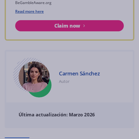
BeGambleAware.org
Read more here
Claim now
Carmen Sánchez
Autor
Última actualización: Marzo 2026