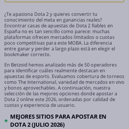
¿Te apasiona Dota 2 y quieres convertir tu
conocimiento del meta en ganancias reales?
Encontrar casas de apuestas de Dota 2 fiables en
España no es tan sencillo como parece: muchas
plataformas ofrecen mercados limitados o cuotas
poco competitivas para este MOBA. La diferencia
entre ganar y perder a largo plazo está en elegir el
bookmaker correcto.
En Betzoid hemos analizado más de 50 operadores
para identificar cuáles realmente destacan en
apuestas de esports. Evaluamos cobertura de torneos
como The International, variedad de mercados en vivo
y bonos aprovechables. A continuación, nuestra
selección de las mejores opciones donde apostar a
Dota 2 online este 2026, ordenadas por calidad de
cuotas y experiencia de usuario.
MEJORES SITIOS PARA APOSTAR EN
DOTA 2 (JULIO 2026)