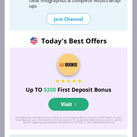
clear infographics & complete results wrap-
Busca en otro lado. La profundidad de mercados por
ups
partido también importa: menos de 8 opciones por
encuentro indica desinterés del bookmaker en el
título.
Join Channel
Las cuotas merecen comparación directa. Tomamos
50 partidos idénticos en 8 operadores españoles
Today's Best Offers
durante febrero de 2026. La diferencia entre la mejor
y peor cuota promedio fue del 4,2%. En una
temporada de apuestas regulares, eso representa
cientos de euros de diferencia en rentabilidad.
Torneos cubiertos/mes
12
Up TO
$200
First Deposit Bonus
20+
Visit
Mercados por partido
Join Mybookie and Receive Up to $200 as a First Deposit Bonus! Secure a 100% match on your
initial deposit, up to the maximum bonus amount. To access and withdraw your bonus, satisfy
specific wagering requirements. See below for full T&C;'s, 18+, BeGambleAware.org
8