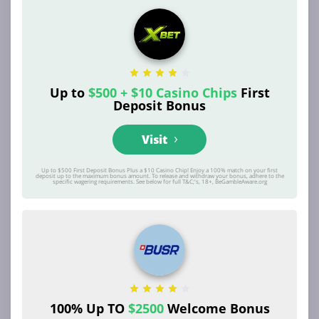
15+
Margen en cuotas
5%
Up to
$500 + $10 Casino Chips
First
Deposit Bonus
3-4%
Visit
Apuesta mínima
Up to $500 First Deposit Bonus Plus a $10 Casino Chip! Enjoy a 100% match on your first
deposit up to the maximum bonus amount. To release and withdraw your bonus, adhere to the
specific wagering requirements. See below for full T&C;'s, 18+, BeGambleAware.org
1€
0,50€
Tiempo actualización live
30 segundos
100% Up TO
$2500
Welcome Bonus