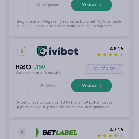
Visitar
Megapari
¡Regístrese en Megapari y reciba un bono del 100% de hasta
el 100 EUR con su primer depósito! Realice un depósito
mínimo de 1 EUR, su bono se acredita automáticamente en
la cuenta del cliente después de realizarse el depósito.
Consulta los TyC completos a continuación, 18+
4.8 \ 5
3
Hasta
€150
SIN CÓDIGO
Bono por Primer Depósito
Visitar
Ivibet
Ivibet ofrece un bono del 100% hasta 150 EUR a nuevos
jugadores por su primer depósito, con un requisito de
apuesta de 5 veces en apuestas combinadas dentro de 7
días. Consulta los TyC completos a continuación, 18+
4.7 \ 5
4