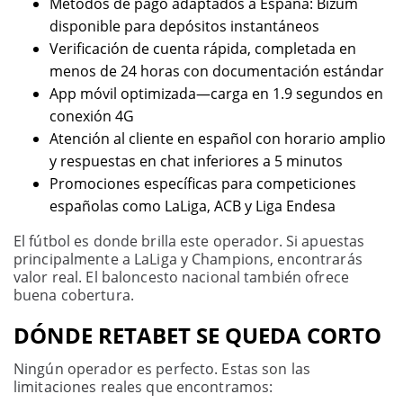
Métodos de pago adaptados a España: Bizum
disponible para depósitos instantáneos
Verificación de cuenta rápida, completada en
menos de 24 horas con documentación estándar
App móvil optimizada—carga en 1.9 segundos en
conexión 4G
Atención al cliente en español con horario amplio
y respuestas en chat inferiores a 5 minutos
Promociones específicas para competiciones
españolas como LaLiga, ACB y Liga Endesa
El fútbol es donde brilla este operador. Si apuestas
principalmente a LaLiga y Champions, encontrarás
valor real. El baloncesto nacional también ofrece
buena cobertura.
DÓNDE RETABET SE QUEDA CORTO
Ningún operador es perfecto. Estas son las
limitaciones reales que encontramos: