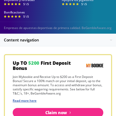
5 \ 5
5 \ 5
Bonificaciones
5 \ 5
Empresas de apuestas deportivas de primera calidad. BeGambleAware.org
Content navigation
Up TO
$200
First Deposit
Bonus
Join Mybookie and Receive Up to $200 as a First Deposit
Bonus! Secure a 100% match on your initial deposit, up to the
maximum bonus amount. To access and withdraw your bonus,
satisfy specific wagering requirements. See below for full
T&C;'s, 18+, BeGambleAware.org
Read more here
Claim now