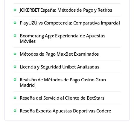
JOKERBET España: Métodos de Pago y Retiros
PlayUZU vs Competencia: Comparativa Imparcial
Boomerang App: Experiencia de Apuestas
Móviles
Métodos de Pago MaxBet Examinados
Licencia y Seguridad Unibet Analizadas
Revisión de Métodos de Pago Casino Gran
Madrid
Reseña del Servicio al Cliente de BetStars
Reseña Experta Apuestas Deportivas Codere