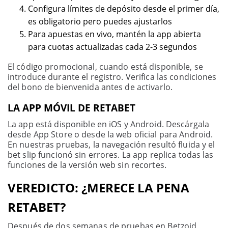
Configura límites de depósito desde el primer día,
es obligatorio pero puedes ajustarlos
Para apuestas en vivo, mantén la app abierta
para cuotas actualizadas cada 2-3 segundos
El código promocional, cuando está disponible, se
introduce durante el registro. Verifica las condiciones
del bono de bienvenida antes de activarlo.
LA APP MÓVIL DE RETABET
La app está disponible en iOS y Android. Descárgala
desde App Store o desde la web oficial para Android.
En nuestras pruebas, la navegación resultó fluida y el
bet slip funcionó sin errores. La app replica todas las
funciones de la versión web sin recortes.
VEREDICTO: ¿MERECE LA PENA
RETABET?
Después de dos semanas de pruebas en Betzoid,