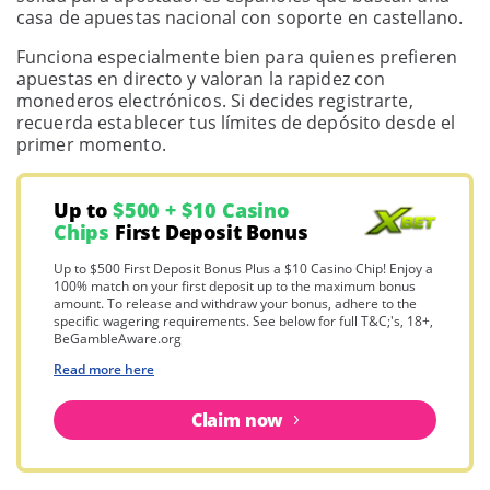
casa de apuestas nacional con soporte en castellano.
Funciona especialmente bien para quienes prefieren
apuestas en directo y valoran la rapidez con
monederos electrónicos. Si decides registrarte,
recuerda establecer tus límites de depósito desde el
primer momento.
Up to
$500 + $10 Casino
Chips
First Deposit Bonus
Up to $500 First Deposit Bonus Plus a $10 Casino Chip! Enjoy a
100% match on your first deposit up to the maximum bonus
amount. To release and withdraw your bonus, adhere to the
specific wagering requirements. See below for full T&C;'s, 18+,
BeGambleAware.org
Read more here
Claim now