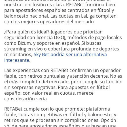
nuestra conclusión es clara. RETABet funciona bien
para apostadores españoles centrados en fútbol y
baloncesto nacional. Las cuotas en LaLiga compiten
con los mejores operadores del mercado.
¿Para quién es ideal? Jugadores que priorizan
seguridad con licencia DGOJ, métodos de pago locales
como Bizum, y soporte en español. Si buscas
streaming en vivo o cobertura profunda de deportes
minoritarios,
Sky Bet podría ser una alternativa
interesante
.
Las experiencias con RETABet confirman un operador
fiable, con retiros puntuales y atención decente. No es
el más completo del mercado, pero cumple su función
sin sorpresas negativas. Para apuestas en fútbol
español con valor real en cuotas, merece
consideración seria.
RETABet cumple con lo que promete: plataforma
fiable, cuotas competitivas en fútbol y baloncesto, y
retiros que se procesan sin complicaciones. Opción
sólida para apostadores españoles que buscan una