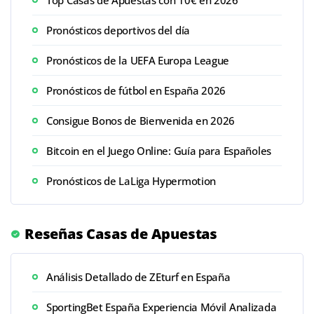
Pronósticos deportivos del día
Pronósticos de la UEFA Europa League
Pronósticos de fútbol en España 2026
Consigue Bonos de Bienvenida en 2026
Bitcoin en el Juego Online: Guía para Españoles
Pronósticos de LaLiga Hypermotion
Reseñas Casas de Apuestas
Análisis Detallado de ZEturf en España
SportingBet España Experiencia Móvil Analizada