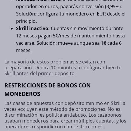
operador en euros, pagarás conversión (3,99%).
Solución: configura tu monedero en EUR desde el
principio.
Skrill inactivo:
Cuentas sin movimiento durante
12 meses pagan 5€/mes de mantenimiento hasta
vaciarse. Solución: mueve aunque sea 1€ cada 6
meses.
La mayoría de estos problemas se evitan con
preparación. Dedica 10 minutos a configurar bien tu
Skrill antes del primer depósito.
RESTRICCIONES DE BONOS CON
MONEDEROS
Las casas de apuestas con depósito mínimo en Skrill a
veces excluyen este método de promociones. No es
discriminación: es política antiabuso. Los cazabonos
usaban monederos para crear múltiples cuentas, y los
operadores respondieron con restricciones.