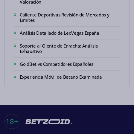
Valoración
Caliente Deportivas Revisión de Mercados y
Límites
Análisis Detallado de LeoVegas España
Soporte al Cliente de Enracha: Análisis
Exhaustivo
GoldBet vs Competidores Españoles
Experiencia Móvil de Betano Examinada
18+