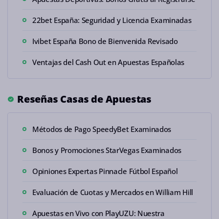
22bet España: Seguridad y Licencia Examinadas
Ivibet España Bono de Bienvenida Revisado
Ventajas del Cash Out en Apuestas Españolas
Reseñas Casas de Apuestas
Métodos de Pago SpeedyBet Examinados
Bonos y Promociones StarVegas Examinados
Opiniones Expertas Pinnacle Fútbol Español
Evaluación de Cuotas y Mercados en William Hill
Apuestas en Vivo con PlayUZU: Nuestra