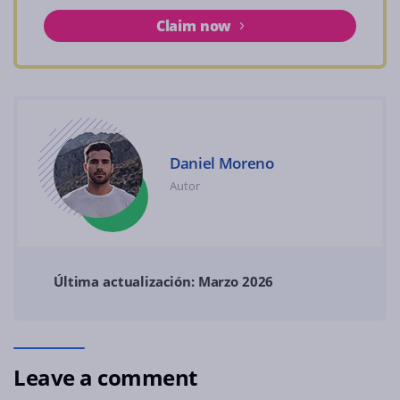
Claim now
Daniel Moreno
Autor
Última actualización: Marzo 2026
Leave a comment