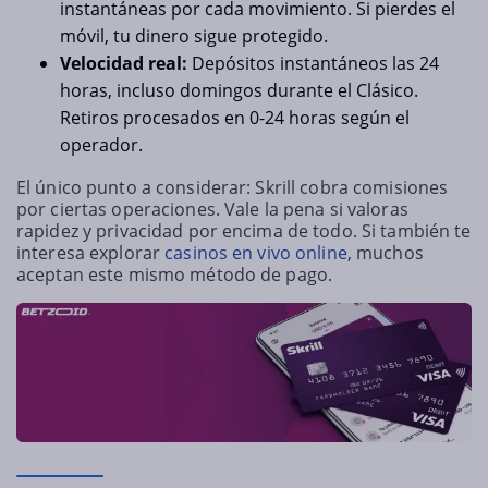
instantáneas por cada movimiento. Si pierdes el
móvil, tu dinero sigue protegido.
Velocidad real:
Depósitos instantáneos las 24
horas, incluso domingos durante el Clásico.
Retiros procesados en 0-24 horas según el
operador.
El único punto a considerar: Skrill cobra comisiones
por ciertas operaciones. Vale la pena si valoras
rapidez y privacidad por encima de todo. Si también te
interesa explorar
casinos en vivo online
, muchos
aceptan este mismo método de pago.