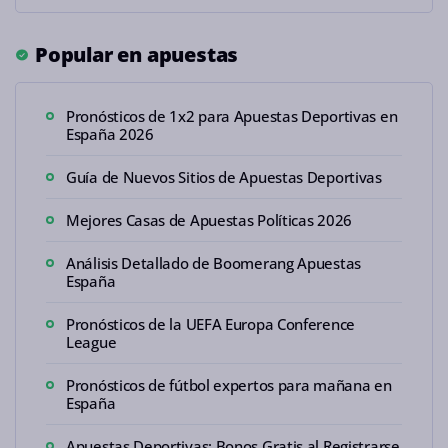
Popular en apuestas
Pronósticos de 1x2 para Apuestas Deportivas en
España 2026
Guía de Nuevos Sitios de Apuestas Deportivas
Mejores Casas de Apuestas Políticas 2026
Análisis Detallado de Boomerang Apuestas
España
Pronósticos de la UEFA Europa Conference
League
Pronósticos de fútbol expertos para mañana en
España
Apuestas Deportivas: Bonos Gratis al Registrarse