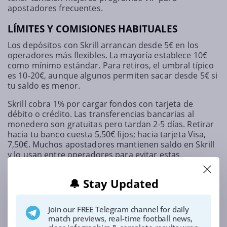
apostadores frecuentes.
LÍMITES Y COMISIONES HABITUALES
Los depósitos con Skrill arrancan desde 5€ en los
operadores más flexibles. La mayoría establece 10€
como mínimo estándar. Para retiros, el umbral típico
es 10-20€, aunque algunos permiten sacar desde 5€ si
tu saldo es menor.
Skrill cobra 1% por cargar fondos con tarjeta de
débito o crédito. Las transferencias bancarias al
monedero son gratuitas pero tardan 2-5 días. Retirar
hacia tu banco cuesta 5,50€ fijos; hacia tarjeta Visa,
7,50€. Muchos apostadores mantienen saldo en Skrill
y lo usan entre operadores para evitar estas
comisiones repetidas.
🔔 Stay Updated
BONOS COMPATIBLES CON DEPÓSITOS
SKRILL
Join our FREE Telegram channel for daily
Aquí viene la letra pequeña que pocos leen. Los bonos
match previews, real-time football news,
con este monedero tienen restricciones en varios