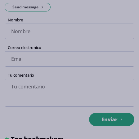
Send message
Nombre
Correo electronico
Tu comentario
Enviar
Top bookmakers