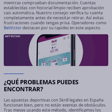
mientras comprueban documentación. Cuentas
establecidas con historial limpio reciben aprobación
casi automática. Nuestro consejo: verifica tu cuenta
completamente antes de necesitar retirar. Así evitas
frustraciones cuando tengas prisa. Operadores como
BetVictor
destacan por su rapidez en este aspecto.
¿QUÉ PROBLEMAS PUEDES
ENCONTRAR?
Las apuestas deportivas con Skrill legales en España
funcionan bien, pero no están exentas de obstáculos.
Tras meses usando este método, identificamos los