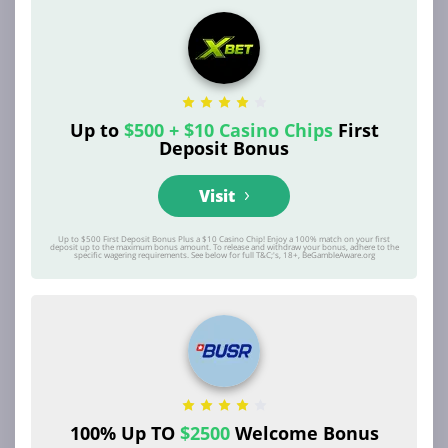
tienes los pasos exactos para mover tu dinero sin
complicaciones.
Para depositar:
Accede a la sección "Caja" o "Depósitos" de tu
casa de apuestas con cuenta verificada.
Up to
$500 + $10 Casino Chips
First
Selecciona Skrill entre los métodos disponibles.
Deposit Bonus
Aparecerá junto a tarjetas y transferencias.
Visit
Introduce el importe deseado (mínimo 5-20€
según operador) y confirma.
Up to $500 First Deposit Bonus Plus a $10 Casino Chip! Enjoy a 100% match on your first
El sistema te redirige a Skrill. Inicia sesión con tu
deposit up to the maximum bonus amount. To release and withdraw your bonus, adhere to the
specific wagering requirements. See below for full T&C;'s, 18+, BeGambleAware.org
email y contraseña del monedero.
Confirma la transacción con tu PIN o
autenticación en dos pasos. El saldo aparece
instantáneamente.
Para retirar:
Ve a "Retiradas" y elige Skrill. Debe ser el mismo
100% Up TO
$2500
Welcome Bonus