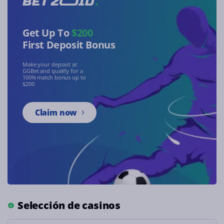
Get Up To
$200
First Deposit Bonus
Make your deposit at
GGBet and qualify for a
100% match bonus up to
$200
Claim now
Selección de casinos