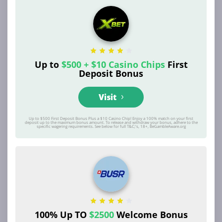
Join Mybookie and Receive Up to $200 as a First Deposit
Bonus! Secure a 100% match on your initial deposit, up to
the maximum bonus amount. To access and withdraw your
bonus, satisfy specific wagering requirements. See below for
full T&C;'s, 18+, BeGambleAware.org
4.9 \ 5
Up to
$500 + $10 Casino Chips
First
2
Deposit Bonus
Up to
$500 + $10
Visit
Casino Chips
NO CODE
First Deposit Bonus
Up to $500 First Deposit Bonus Plus a $10 Casino Chip! Enjoy a 100% match on your first
deposit up to the maximum bonus amount. To release and withdraw your bonus, adhere to the
specific wagering requirements. See below for full T&C;'s, 18+, BeGambleAware.org
Visit
Xbet
Up to $500 First Deposit Bonus Plus a $10 Casino Chip! Enjoy
a 100% match on your first deposit up to the maximum
bonus amount. To release and withdraw your bonus, adhere
to the specific wagering requirements. See below for full
T&C;'s, 18+, BeGambleAware.org
4.8 \ 5
3
100% Up TO
$2500
Welcome Bonus