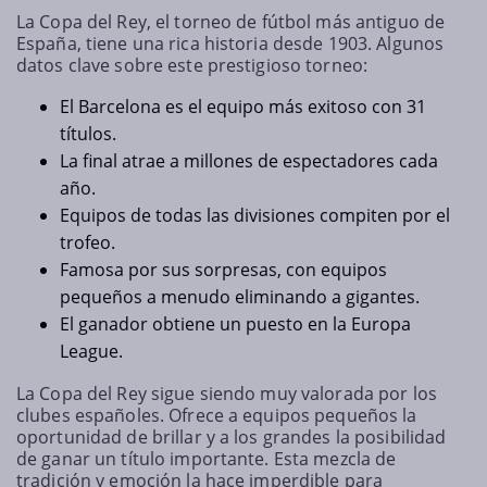
La Copa del Rey, el torneo de fútbol más antiguo de
España, tiene una rica historia desde 1903. Algunos
datos clave sobre este prestigioso torneo:
El Barcelona es el equipo más exitoso con 31
títulos.
La final atrae a millones de espectadores cada
año.
Equipos de todas las divisiones compiten por el
trofeo.
Famosa por sus sorpresas, con equipos
pequeños a menudo eliminando a gigantes.
El ganador obtiene un puesto en la Europa
League.
La Copa del Rey sigue siendo muy valorada por los
clubes españoles. Ofrece a equipos pequeños la
oportunidad de brillar y a los grandes la posibilidad
de ganar un título importante. Esta mezcla de
tradición y emoción la hace imperdible para