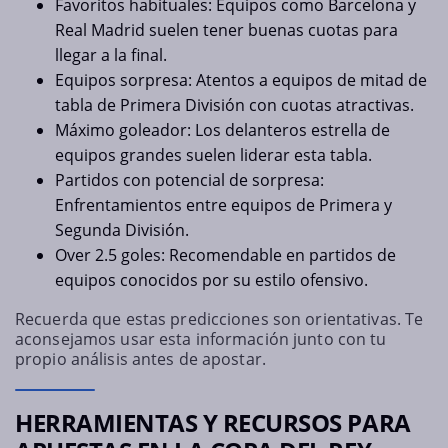
Favoritos habituales: Equipos como Barcelona y
Real Madrid suelen tener buenas cuotas para
llegar a la final.
Equipos sorpresa: Atentos a equipos de mitad de
tabla de Primera División con cuotas atractivas.
Máximo goleador: Los delanteros estrella de
equipos grandes suelen liderar esta tabla.
Partidos con potencial de sorpresa:
Enfrentamientos entre equipos de Primera y
Segunda División.
Over 2.5 goles: Recomendable en partidos de
equipos conocidos por su estilo ofensivo.
Recuerda que estas predicciones son orientativas. Te
aconsejamos usar esta información junto con tu
propio análisis antes de apostar.
HERRAMIENTAS Y RECURSOS PARA