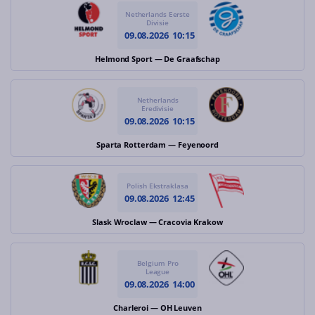
Netherlands Eerste
Divisie
09.08.2026 10:15
Helmond Sport — De Graafschap
Netherlands
Eredivisie
09.08.2026 10:15
Sparta Rotterdam — Feyenoord
Polish Ekstraklasa
09.08.2026 12:45
Slask Wroclaw — Cracovia Krakow
Belgium Pro
League
09.08.2026 14:00
Charleroi — OH Leuven