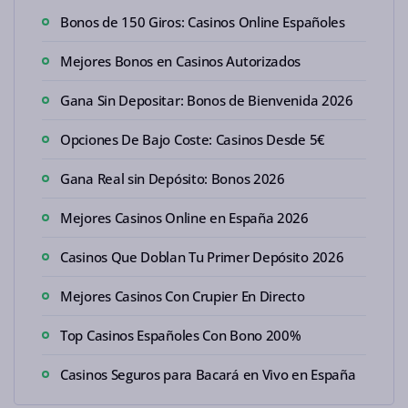
Bonos de 150 Giros: Casinos Online Españoles
Mejores Bonos en Casinos Autorizados
Gana Sin Depositar: Bonos de Bienvenida 2026
Opciones De Bajo Coste: Casinos Desde 5€
Gana Real sin Depósito: Bonos 2026
Mejores Casinos Online en España 2026
Casinos Que Doblan Tu Primer Depósito 2026
Mejores Casinos Con Crupier En Directo
Top Casinos Españoles Con Bono 200%
Casinos Seguros para Bacará en Vivo en España