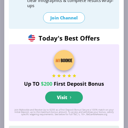
clear infographics & complete results wrap-
nuestros insights para tomar decisiones más
ups
informadas.
Join Channel
CASAS DE APUESTAS
RECOMENDADAS PARA LA COPA
Today's Best Offers
DEL REY
Elegir la casa de apuestas adecuada es crucial.
Basándonos en cuotas, variedad de mercados y
promociones, recomendamos estas opciones:
Up TO
$200
First Deposit Bonus
5 \ 5
1
Visit
Up TO
$200
NO CODE
Join Mybookie and Receive Up to $200 as a First Deposit Bonus! Secure a 100% match on your
First Deposit Bonus
initial deposit, up to the maximum bonus amount. To access and withdraw your bonus, satisfy
specific wagering requirements. See below for full T&C;'s, 18+, BeGambleAware.org
Visit
Mybookie