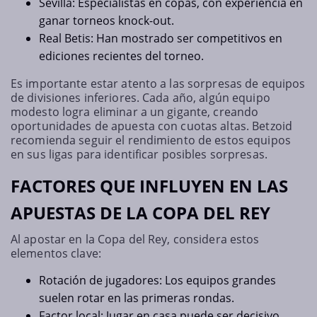
Sevilla: Especialistas en copas, con experiencia en
ganar torneos knock-out.
Real Betis: Han mostrado ser competitivos en
ediciones recientes del torneo.
Es importante estar atento a las sorpresas de equipos
de divisiones inferiores. Cada año, algún equipo
modesto logra eliminar a un gigante, creando
oportunidades de apuesta con cuotas altas. Betzoid
recomienda seguir el rendimiento de estos equipos
en sus ligas para identificar posibles sorpresas.
FACTORES QUE INFLUYEN EN LAS
APUESTAS DE LA COPA DEL REY
Al apostar en la Copa del Rey, considera estos
elementos clave:
Rotación de jugadores: Los equipos grandes
suelen rotar en las primeras rondas.
Factor local: Jugar en casa puede ser decisivo,