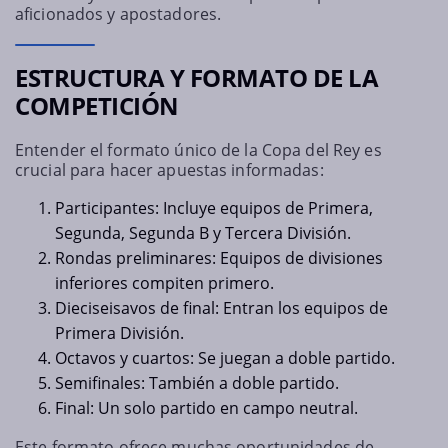
aficionados y apostadores.
ESTRUCTURA Y FORMATO DE LA
COMPETICIÓN
Entender el formato único de la Copa del Rey es
crucial para hacer apuestas informadas:
Participantes: Incluye equipos de Primera,
Segunda, Segunda B y Tercera División.
Rondas preliminares: Equipos de divisiones
inferiores compiten primero.
Dieciseisavos de final: Entran los equipos de
Primera División.
Octavos y cuartos: Se juegan a doble partido.
Semifinales: También a doble partido.
Final: Un solo partido en campo neutral.
Este formato ofrece muchas oportunidades de