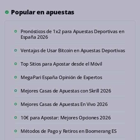
Popular en apuestas
Pronósticos de 1x2 para Apuestas Deportivas en
España 2026
Ventajas de Usar Bitcoin en Apuestas Deportivas
Top Sitios para Apostar desde el Móvil
MegaPari España Opinión de Expertos
Mejores Casas de Apuestas con Skrill 2026
Mejores Casas de Apuestas En Vivo 2026
10€ para Apostar: Mejores Opciones 2026
Métodos de Pago y Retiros en Boomerang ES