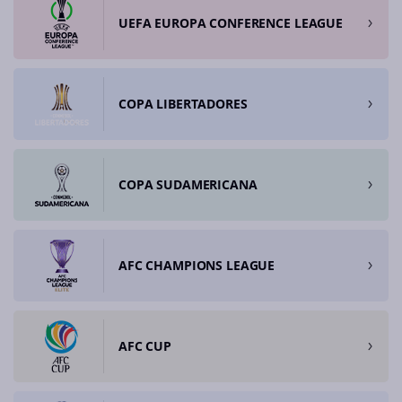
UEFA EUROPA CONFERENCE LEAGUE
COPA LIBERTADORES
COPA SUDAMERICANA
AFC CHAMPIONS LEAGUE
AFC CUP