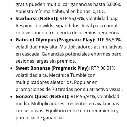
gratis pueden multiplicar ganancias hasta 5.000x.
Apuesta mínima habitual en bonos: 0,10€.
Starburst (NetEnt):
RTP 96,09%, volatilidad baja.
Respins con wilds expandidos. Ideal para cumplir
rollover por su frecuencia de premios pequeños.
Gates of Olympus (Pragmatic Play):
RTP 96,50%,
volatilidad muy alta. Multiplicadores acumulativos
en cascada. Ganancias potenciales enormes pero
sesiones largas sin premios.
Sweet Bonanza (Pragmatic Play):
RTP 96,51%,
volatilidad alta. Mecánica Tumble con
multiplicadores aleatorios. Popular en
promociones de 70 tiradas por su atractivo visual.
Gonzo's Quest (NetEnt):
RTP 95,97%, volatilidad
media. Multiplicadores crecientes en avalanchas
consecutivas. Equilibrio entre entretenimiento y
potencial de ganancias.