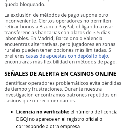
queda bloqueado.
La exclusión de métodos de pago supone otro
inconveniente. Ciertos operadores no permiten
retirar bonos a Bizum o PayPal, obligando a usar
transferencias bancarias con plazos de 3-5 días
laborables. En Madrid, Barcelona o Valencia
encuentras alternativas, pero jugadores en zonas
rurales pueden tener opciones más limitadas. Si
prefieres
casas de apuestas con depósito bajo
,
encontrarás más flexibilidad en métodos de pago.
SEÑALES DE ALERTA EN CASINOS ONLINE
Identificar operadores problemáticos evita pérdidas
de tiempo y frustraciones. Durante nuestra
investigación encontramos patrones repetidos en
casinos que no recomendamos.
Licencia no verificable:
el número de licencia
DGOJ no aparece en el registro oficial o
corresponde a otra empresa