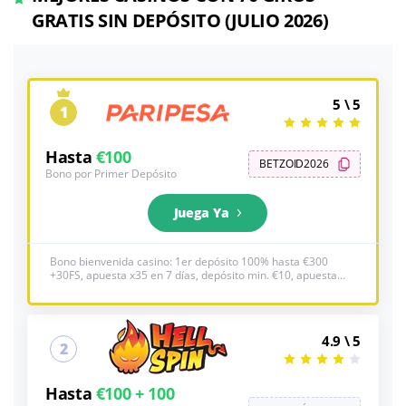
GRATIS SIN DEPÓSITO (JULIO 2026)
5 \ 5
1
Hasta
€100
BETZOID2026
Bono por Primer Depósito
Juega Ya
Bono bienvenida casino: 1er depósito 100% hasta €300
+30FS, apuesta x35 en 7 días, depósito min. €10, apuesta
máx. €5. FS en Juicy Fruits 27 Ways. T&C aplicam, 18+
4.9 \ 5
2
Hasta
€100 + 100