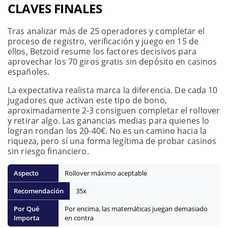
CLAVES FINALES
Tras analizar más de 25 operadores y completar el
proceso de registro, verificación y juego en 15 de
ellos, Betzoid resume los factores decisivos para
aprovechar los 70 giros gratis sin depósito en casinos
españoles.
La expectativa realista marca la diferencia. De cada 10
jugadores que activan este tipo de bono,
aproximadamente 2-3 consiguen completar el rollover
y retirar algo. Las ganancias medias para quienes lo
logran rondan los 20-40€. No es un camino hacia la
riqueza, pero sí una forma legítima de probar casinos
sin riesgo financiero.
Rollover máximo aceptable
35x
Por encima, las matemáticas juegan demasiado
en contra