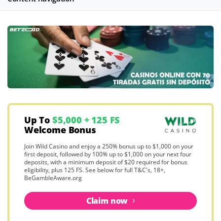
Up To
$5,000 + 125 FS
Welcome Bonus
Join Wild Casino and enjoy a 250% bonus up to $1,000 on your
first deposit, followed by 100% up to $1,000 on your next four
deposits, with a minimum deposit of $20 required for bonus
eligibility, plus 125 FS. See below for full T&C's, 18+,
BeGambleAware.org
Claim now