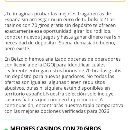
¿Te imaginas probar las mejores tragaperras de
España sin arriesgar ni un euro de tu bolsillo? Los
casinos con 70 giros gratis sin depósito te ofrecen
exactamente esa oportunidad: girar los rodillos,
conocer nuevos juegos y hasta ganar dinero real sin
necesidad de depositar. Suena demasiado bueno,
pero existe.
En Betzoid hemos analizado docenas de operadores
con licencia de la DGOJ para identificar cuáles
realmente entregan estos bonos de 70 tiradas gratis
sin depósito para nuevos jugadores. No todas las
ofertas son iguales: algunas tienen requisitos
abusivos, otras ni siquiera están disponibles en
territorio español. Nuestra selección solo incluye
casinos fiables que cumplen lo prometido. A
continuación, encontrarás nuestra tabla comparativa
con las mejores opciones verificadas para 2026.
MEJORES CASINOS CON 70 GIROS