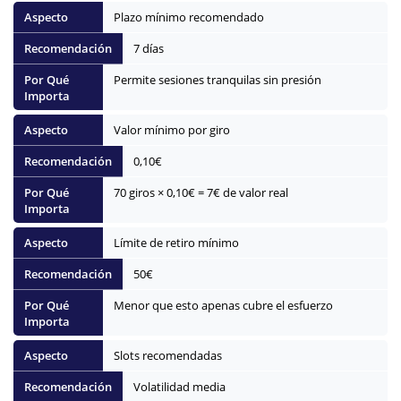
Plazo mínimo recomendado
7 días
Permite sesiones tranquilas sin presión
Valor mínimo por giro
0,10€
70 giros × 0,10€ = 7€ de valor real
Límite de retiro mínimo
50€
Menor que esto apenas cubre el esfuerzo
Slots recomendadas
Volatilidad media