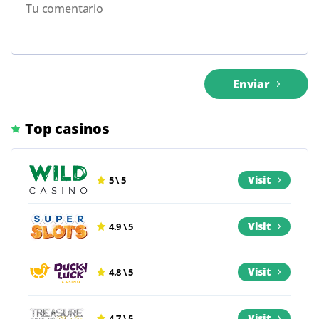
Enviar
Top casinos
Visit
5 \ 5
Visit
4.9 \ 5
Visit
4.8 \ 5
Visit
4.7 \ 5