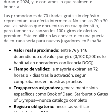
durante 2024, y te contamos lo que realmente
importa.
Las promociones de 70 tiradas gratis sin depósito
representan una oferta intermedia. No son las 20 o 30
vueltas básicas que encuentras en cualquier sitio,
pero tampoco alcanzan los 100+ giros de ofertas
premium. Este equilibrio las convierte en una puerta
de entrada seria para nuevos jugadores en España.
Valor real aproximado:
entre 7€ y 14€
dependiendo del valor por giro (0,10€-0,20€ es lo
habitual en operadores con licencia DGOJ)
Tiempo de validez:
la mayoría expiran en 72
horas o 7 días tras la activación, según
comprobamos en nuestras pruebas
Tragaperras asignadas:
generalmente slots
específicos como Book of Dead, Starburst o Gates
of Olympus—nunca catálogo completo
Registro obligatorio:
necesitas verificar