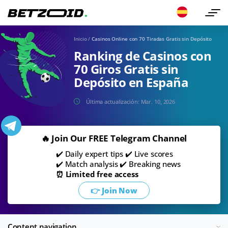
Inicio
/
Casinos Online con 70 Tiradas Gratis sin Depósito
Ranking de Casinos con
70 Giros Gratis sin
Depósito en España
Última actualización:
Mar. 10, 2026
🔥 Join Our FREE Telegram Channel
✔️ Daily expert tips ✔️ Live scores
✔️ Match analysis ✔️ Breaking news
⏰ Limited free access
👉 Join Now
Content navigation