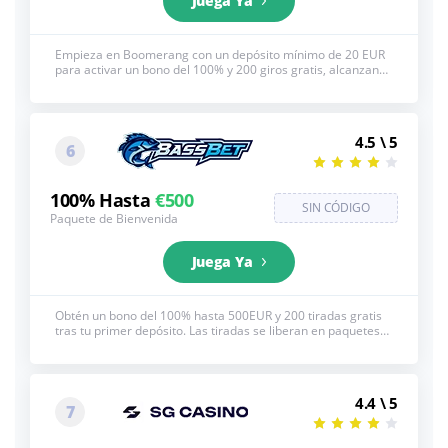
Juega Ya
Empieza en Boomerang con un depósito mínimo de 20 EUR
para activar un bono del 100% y 200 giros gratis, alcanzando
hasta un máximo de 500 EUR en bonos. Consulta los TyC
completos a continuación, 18+
4.5 \ 5
6
100% Hasta
€500
SIN CÓDIGO
Paquete de Bienvenida
Juega Ya
Obtén un bono del 100% hasta 500EUR y 200 tiradas gratis
tras tu primer depósito. Las tiradas se liberan en paquetes
diarios. Consulta los TyC completos a continuación, 18+
4.4 \ 5
7