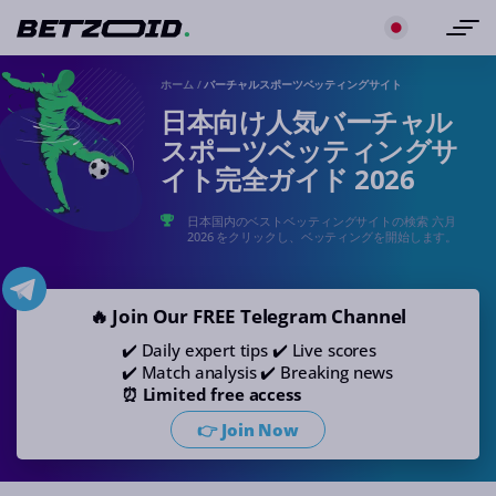
ホーム
/
バーチャルスポーツベッティングサイト
日本向け人気バーチャル
スポーツベッティングサ
イト完全ガイド 2026
日本国内のベストベッティングサイトの検索 六月
2026 をクリックし、ベッティングを開始します。
🔥 Join Our FREE Telegram Channel
✔️ Daily expert tips ✔️ Live scores
✔️ Match analysis ✔️ Breaking news
⏰ Limited free access
👉 Join Now