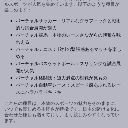
ルスポーツが人気を集めています。以下のような種目が
楽しめます：
バーチャルサッカー：リアルなグラフィックと戦術
的な試合展開が魅力
バーチャル競馬：本物のレースさながらの興奮を味
わえる
バーチャルテニス：1対1の緊張感あるマッチを楽し
める
バーチャルバスケットボール：スリリングな試合展
開が人気
バーチャル格闘技：迫力満点の対戦が見もの
バーチャル自動車レース：スピード感あふれるレー
スにハラハラドキドキ
これらの種目は、本物のスポーツの魅力をそのままに、
いつでも楽しめる手軽さが特徴です。日本の賭け文化に
合わせた種目も増えており、より親しみやすくなってい
ます。