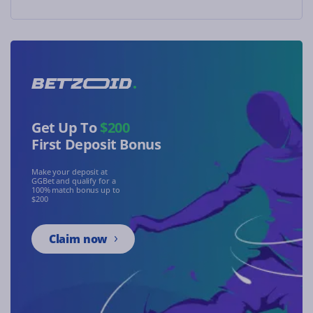
Get Up To
$200
First Deposit Bonus
Make your deposit at
GGBet and qualify for a
100% match bonus up to
$200
Claim now