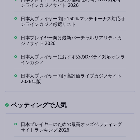
ンラインカジノサイト 2026
日本人プレイヤー向け150％マッチボーナス対応オ
ンラインカジノ厳選リスト
日本プレイヤー向け最新バーチャルリアリティカ
ジノサイト 2026
日本人プレイヤーにおすすめのDバライ対応オンラ
インカジノ
日本人プレイヤー向け高評価ライブカジノサイト
2026年版
ベッティングで人気
日本プレイヤーのための最高オッズベッティング
サイトランキング 2026