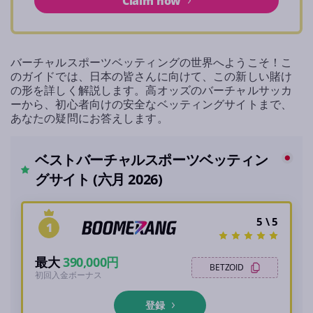
Claim now
バーチャルスポーツベッティングの世界へようこそ！こ
のガイドでは、日本の皆さんに向けて、この新しい賭け
の形を詳しく解説します。高オッズのバーチャルサッカ
ーから、初心者向けの安全なベッティングサイトまで、
あなたの疑問にお答えします。
ベストバーチャルスポーツベッティン
グサイト (六月 2026)
5 \ 5
1
最大
390,000円
BETZOID
初回入金ボーナス
登録