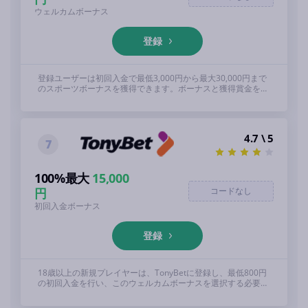
ウェルカムボーナス
登録
登録ユーザーは初回入金で最低3,000円から最大30,000円まで
のスポーツボーナスを獲得できます。ボーナスと獲得賞金を出
金するには、入金額とボーナス額の10倍を、オッズ2.00以上の
シングルベット、もしくは1つの選択につきオッズ1.50以上の
マルチベットで賭ける必要があります。 詳細規約は下記。18
歳以上
4.7 \ 5
7
100%最大
15,000
円
コードなし
初回入金ボーナス
登録
18歳以上の新規プレイヤーは、TonyBetに登録し、最低800円
の初回入金を行い、このウェルカムボーナスを選択する必要が
あります。 詳細規約は下記。18歳以上