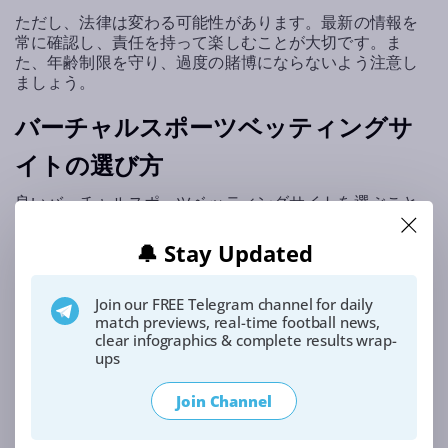
ただし、法律は変わる可能性があります。最新の情報を
常に確認し、責任を持って楽しむことが大切です。ま
た、年齢制限を守り、過度の賭博にならないよう注意し
ましょう。
バーチャルスポーツベッティングサ
イトの選び方
良いバーチャルスポーツベッティングサイトを選ぶこと
は、楽しく安全に賭けを楽しむ上で重要です。以下の点
を考慮して、自分に合ったサイトを選びましょう：
🔔 Stay Updated
信頼性：ライセンスを持ち、評判の良いサイトを選
ぶ
Join our FREE Telegram channel for daily
match previews, real-time football news,
セキュリティ：個人情報やお金の安全を守る対策が
clear infographics & complete results wrap-
あるか確認する
ups
日本語対応：日本語でサポートを受けられるサイト
Join Channel
を選ぶ
ボーナス：新規登録ボーナスなど、お得な特典があ