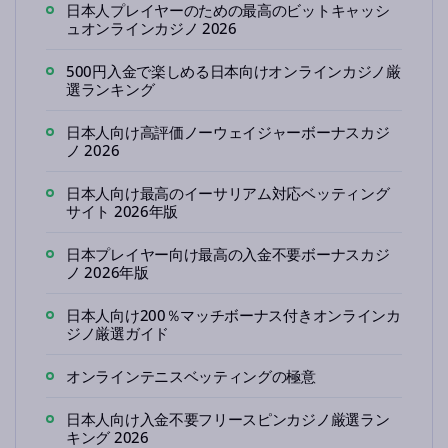
日本人プレイヤーのための最高のビットキャッシ
ュオンラインカジノ 2026
500円入金で楽しめる日本向けオンラインカジノ厳
選ランキング
日本人向け高評価ノーウェイジャーボーナスカジ
ノ 2026
日本人向け最高のイーサリアム対応ベッティング
サイト 2026年版
日本プレイヤー向け最高の入金不要ボーナスカジ
ノ 2026年版
日本人向け200％マッチボーナス付きオンラインカ
ジノ厳選ガイド
オンラインテニスベッティングの極意
日本人向け入金不要フリースピンカジノ厳選ラン
キング 2026