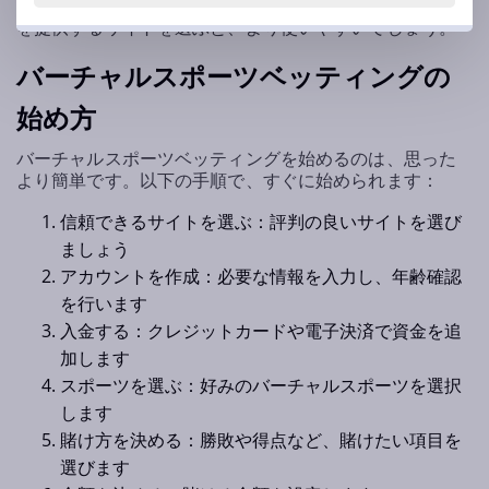
規約をよく読むことが大切です。日本人向けのボーナス
を提供するサイトを選ぶと、より使いやすいでしょう。
バーチャルスポーツベッティングの
始め方
バーチャルスポーツベッティングを始めるのは、思った
より簡単です。以下の手順で、すぐに始められます：
信頼できるサイトを選ぶ：評判の良いサイトを選び
ましょう
アカウントを作成：必要な情報を入力し、年齢確認
を行います
入金する：クレジットカードや電子決済で資金を追
加します
スポーツを選ぶ：好みのバーチャルスポーツを選択
します
賭け方を決める：勝敗や得点など、賭けたい項目を
選びます