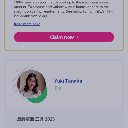
100% match on your first deposit up to the maximum bonus
amount. To release and withdraw your bonus, adhere to the
specific wagering requirements. See below for full T&C;'s, 18+,
BeGambleAware.org
Read more here
Claim now
Yuki Tanaka
著者
最終更新 三月 2025