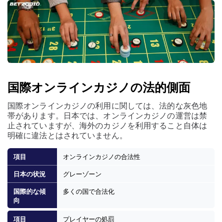
国際オンラインカジノの法的側面
国際オンラインカジノの利用に関しては、法的な灰色地
帯があります。日本では、オンラインカジノの運営は禁
止されていますが、海外のカジノを利用すること自体は
明確に違法とはされていません。
オンラインカジノの合法性
グレーゾーン
多くの国で合法化
プレイヤーの処罰