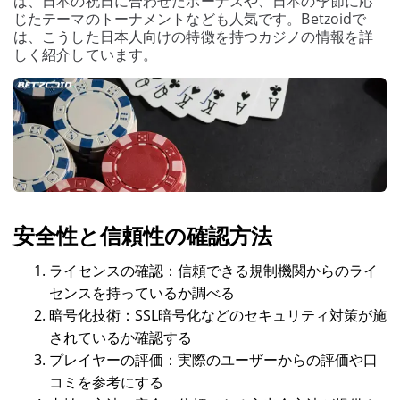
ば、日本の祝日に合わせたボーナスや、日本の季節に応
じたテーマのトーナメントなども人気です。Betzoidで
は、こうした日本人向けの特徴を持つカジノの情報を詳
しく紹介しています。
安全性と信頼性の確認方法
ライセンスの確認：信頼できる規制機関からのライ
センスを持っているか調べる
暗号化技術：SSL暗号化などのセキュリティ対策が施
されているか確認する
プレイヤーの評価：実際のユーザーからの評価や口
コミを参考にする