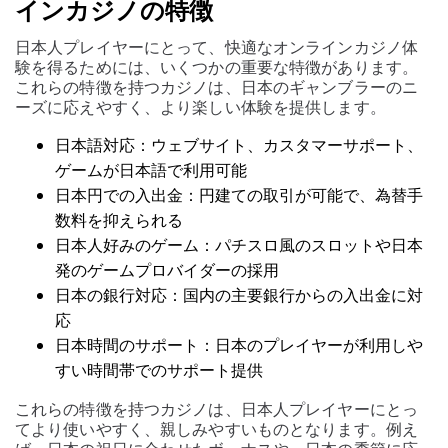
インカジノの特徴
日本人プレイヤーにとって、快適なオンラインカジノ体
験を得るためには、いくつかの重要な特徴があります。
これらの特徴を持つカジノは、日本のギャンブラーのニ
ーズに応えやすく、より楽しい体験を提供します。
日本語対応：ウェブサイト、カスタマーサポート、
ゲームが日本語で利用可能
日本円での入出金：円建ての取引が可能で、為替手
数料を抑えられる
日本人好みのゲーム：パチスロ風のスロットや日本
発のゲームプロバイダーの採用
日本の銀行対応：国内の主要銀行からの入出金に対
応
日本時間のサポート：日本のプレイヤーが利用しや
すい時間帯でのサポート提供
これらの特徴を持つカジノは、日本人プレイヤーにとっ
てより使いやすく、親しみやすいものとなります。例え