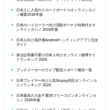
日本人に人気のリロードボーナスオンラインカジ
ノ厳選2026年版
日本のハイローラー向け高額ボーナス特典付きオ
ンラインカジノ 2026年版
日本人向け高評価Androidベッティングアプリ完全
ガイド
身分証明書不要の日本人向けオンライン賭博サイ
トランキング 2026
ブックメーカーのライブ配信スポーツ種目一覧
日本プレイヤー向け人気Sticpay対応オンラインカ
ジノランキング 2026
日本最高の入金不要30フリースピンオンラインカ
ジノ 2026年版