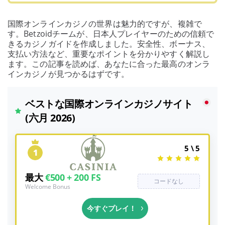
国際オンラインカジノの世界は魅力的ですが、複雑で
す。Betzoidチームが、日本人プレイヤーのための信頼で
きるカジノガイドを作成しました。安全性、ボーナス、
支払い方法など、重要なポイントを分かりやすく解説し
ます。この記事を読めば、あなたに合った最高のオンラ
インカジノが見つかるはずです。
ベストな国際オンラインカジノサイト
(六月 2026)
5 \ 5
1
最大
€500 + 200 FS
コードなし
Welcome Bonus
今すぐプレイ！