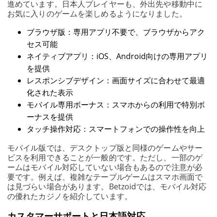
進めています。日本人プレイヤーも、外出先や移動中に
お気に入りのゲームを楽しめるようになりました。
ブラウザ版：専用アプリ不要で、ブラウザからアク
セス可能
ネイティブアプリ：iOS、Android向けの専用アプリ
を提供
レスポンシブデザイン：画面サイズに合わせて最適
化された表示
モバイル専用ボーナス：スマホからの利用で特別ボ
ーナスを提供
タッチ操作対応：スマートフォンでの操作性を向上
モバイル版では、デスクトップ版と同様のゲームやサー
ビスを利用できることが一般的です。ただし、一部のゲ
ームはモバイル対応していない場合もあるので注意が必
要です。例えば、複雑なテーブルゲームはスマホ画面で
は見づらい場合があります。Betzoidでは、モバイル対応
の優れたカジノを紹介しています。
カスタマーサポートと日本語対応