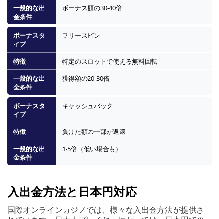
ボーナス額の30-40倍
フリースピン
特定のスロットで使える無料回転
獲得額の20-30倍
キャッシュバック
負けた額の一部が返還
1-5倍（低い場合も）
入出金方法と日本円対応
国際オンラインカジノでは、様々な入出金方法が提供さ