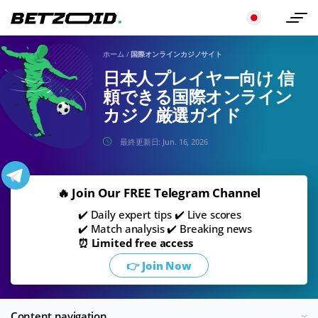
ホーム
/
国際オンラインカジノサイト
日本人プレイヤー向け 信
頼できる国際オンライン
カジノ厳選ガイド
最終更新日:
Jun. 16, 2026
🔥 Join Our FREE Telegram Channel
✔️ Daily expert tips ✔️ Live scores
✔️ Match analysis ✔️ Breaking news
⏰ Limited free access
👉 Join Now
Content navigation