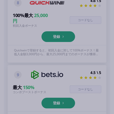
4.6 \ 5
8
100%最大
25,000
円
コードなし
初回入金ボーナス
登録
Quickwinで登録すると、初回入金に対して100%ボーナス！最
低入金額3,000円から、最大25,000円までのボーナスが獲得で
きます！ 詳細規約は下記。18歳以上
4.5 \ 5
9
最大
150%
コードなし
コンボブーストボーナス
登録