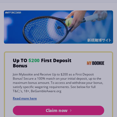
Up TO
$200
First Deposit
Bonus
Join Mybookie and Receive Up to $200 as a First Deposit
Bonus! Secure a 100% match on your initial deposit, up to the
maximum bonus amount. To access and withdraw your bonus,
satisfy specific wagering requirements. See below for full
T&C;'s, 18+, BeGambleAware.org
Read more here
Claim now