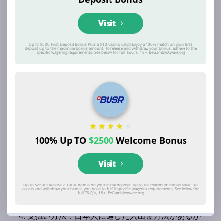
日本語でのルール説明とゲームガイド
日本語でのライブチャットサポート
Visit
これらのサポートがあれば、言葉の心配なくゲームを楽
しめます。また、問題が起きた時も素早く解決できま
Up to $500 First Deposit Bonus Plus a $10 Casino Chip! Enjoy a 100% match on your first
deposit up to the maximum bonus amount. To release and withdraw your bonus, adhere to the
す。Betzoidは、サポートの質を重視し、実際に問い合わ
specific wagering requirements. See below for full T&C;'s, 18+, BeGambleAware.org
せてみることをおすすめします。
新規サイト選びのポイント
新しい賭博サイトを選ぶ時は、いくつかの重要なポイン
トに注目する必要があります。Betzoidは、以下の手順で
新規サイトを評価することをおすすめします：
100% Up TO
$2500
Welcome Bonus
ライセンスの確認：信頼できる機関からの許可を得
ているか
Visit
ゲームの種類：好みのゲームがあるか、選択肢が豊
富か
Up to $2500! Receive a 100% bonus on your initial deposit, up to the maximum bonus value. To
ボーナス条件：ウェルカムボーナスや継続的な特典
access and withdraw your bonus, you need to fulfill specific wagering requirements. See below for
full T&C;'s, 18+, BeGambleAware.org
の内容は魅力的か
支払い方法：日本人に適した入出金方法があるか