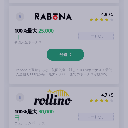
4.8 \ 5
5
100%最大
25,000
円
コードなし
初回入金ボーナス
登録
Rabonaで登録すると、初回入金に対して100%ボーナス！最低
入金額3,000円から、最大25,000円までのボーナスが獲得でき
ます。 詳細規約は下記。18歳以上
4.7 \ 5
6
100%最大
30,000
円
コードなし
ウェルカムボーナス