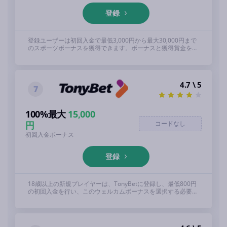
登録
登録ユーザーは初回入金で最低3,000円から最大30,000円まで
のスポーツボーナスを獲得できます。ボーナスと獲得賞金を出
金するには、入金額とボーナス額の10倍を、オッズ2.00以上の
シングルベット、もしくは1つの選択につきオッズ1.50以上の
マルチベットで賭ける必要があります。 詳細規約は下記。18
歳以上
4.7 \ 5
7
100%最大
15,000
円
コードなし
初回入金ボーナス
登録
18歳以上の新規プレイヤーは、TonyBetに登録し、最低800円
の初回入金を行い、このウェルカムボーナスを選択する必要が
あります。 詳細規約は下記。18歳以上