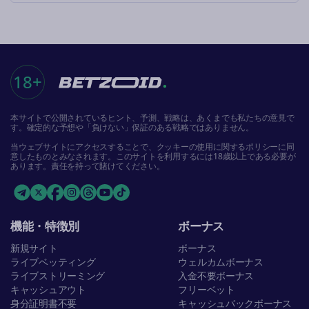
18+
本サイトで公開されているヒント、予測、戦略は、あくまでも私たちの意見で
す。確定的な予想や「負けない」保証のある戦略ではありません。
当ウェブサイトにアクセスすることで、クッキーの使用に関するポリシーに同
意したものとみなされます。このサイトを利用するには18歳以上である必要が
あります。責任を持って賭けてください。
機能・特徴別
ボーナス
新規サイト
ボーナス
ライブベッティング
ウェルカムボーナス
ライブストリーミング
入金不要ボーナス
キャッシュアウト
フリーベット
身分証明書不要
キャッシュバックボーナス