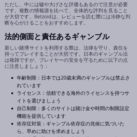
ただし、中には嘘や大げさな評価もあるので注意が必要
です。複数の情報源を比べて、全体的な評判を見ること
が大切です。Betzoidは、レビューを読む際には冷静な判
断を心がけることをおすすめします。
法的側面と責任あるギャンブル
新しい賭博サイトを利用する際は、法律を守り、責任を
持ってプレイすることが大切です。日本のギャンブル法
は複雑ですが、プレイヤーの安全を守るために以下の点
に注意しましょう：
年齢制限：日本では20歳未満のギャンブルは禁止さ
れています
ライセンス：信頼できる海外のライセンスを持つサ
イトを選びましょう
自己制限：多くのサイトは賭け金や時間の制限設定
機能を提供しています
依存症対策：ギャンブル依存症の兆候に気づいた
ら、早めに助けを求めましょう