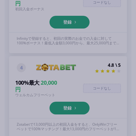
円
コードなし
初回入金ボーナス
登録
Infinityで登録すると、初回の実際のお金での入金に対して
100%ボーナス！最低入金額3,000円から、最大25,000円まで
のボーナスが獲得できます！ 詳細規約は下記。18歳以上
4.8 \ 5
4
100%最大
20,000
円
コードなし
ウェルカムフリーベット
登録
Zotabetで13,000円以上の初回入金をすると、OnlyWinフリー
ベットで100%マッチング！最大13,000円のフリーベットが1
回限り獲得できます！ 詳細規約は下記。18歳以上