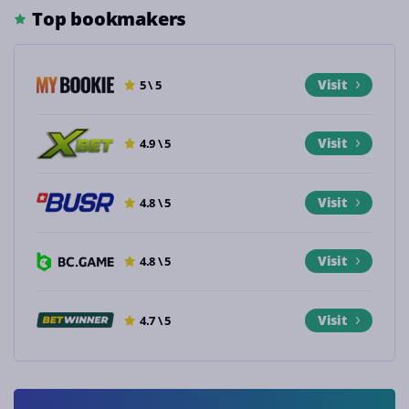
Top bookmakers
Visit
5 \ 5
Visit
4.9 \ 5
Visit
4.8 \ 5
Visit
4.8 \ 5
Visit
4.7 \ 5