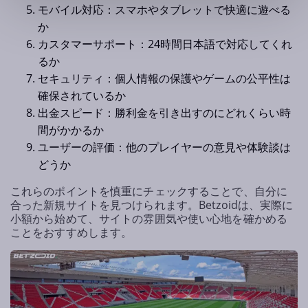
モバイル対応：スマホやタブレットで快適に遊べる
か
カスタマーサポート：24時間日本語で対応してくれ
るか
セキュリティ：個人情報の保護やゲームの公平性は
確保されているか
出金スピード：勝利金を引き出すのにどれくらい時
間がかかるか
ユーザーの評価：他のプレイヤーの意見や体験談は
どうか
これらのポイントを慎重にチェックすることで、自分に
合った新規サイトを見つけられます。Betzoidは、実際に
小額から始めて、サイトの雰囲気や使い心地を確かめる
ことをおすすめします。