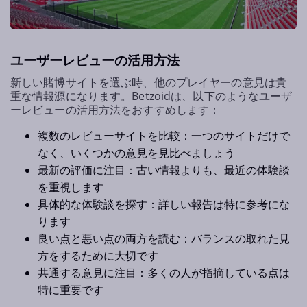
ユーザーレビューの活用方法
新しい賭博サイトを選ぶ時、他のプレイヤーの意見は貴
重な情報源になります。Betzoidは、以下のようなユーザ
ーレビューの活用方法をおすすめします：
複数のレビューサイトを比較：一つのサイトだけで
なく、いくつかの意見を見比べましょう
最新の評価に注目：古い情報よりも、最近の体験談
を重視します
具体的な体験談を探す：詳しい報告は特に参考にな
ります
良い点と悪い点の両方を読む：バランスの取れた見
方をするために大切です
共通する意見に注目：多くの人が指摘している点は
特に重要です