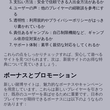
支払い方法：安全で信頼できる入出金方法があるか
ユーザーの声：他のプレイヤーの経験談を参考にす
る
透明性：利用規約やプライバシーポリシーがはっき
り書かれているか
責任あるギャンブル：自己制限機能など、ギャンブ
ル依存症対策があるか
サポート体制：素早く親切な対応をしてくれるか
これらの点をしっかりチェックすれば、安心して遊べる
サイトを見つけられます。次は、新規サイトのお得な特
典について見ていきましょう。
ボーナスとプロモーション
新しい賭博サイトは、魅力的なボーナスやキャンペーン
を用意しています。これらは新しいプレイヤーを引きつ
け、既存のユーザーを喜ばせるために重要です。日本の
プレイヤーが期待できるボーナスには以下のようなもの
があります：