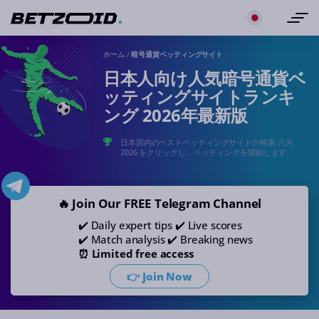
ホーム
/
暗号通貨ベッティングサイト
日本人向け人気暗号通貨ベ
ッティングサイトランキ
ング 2026年最新版
日本国内のベストベッティングサイトの検索 六月
2026 をクリックし、ベッティングを開始します。
🔥 Join Our FREE Telegram Channel
✔️ Daily expert tips ✔️ Live scores
✔️ Match analysis ✔️ Breaking news
⏰ Limited free access
👉 Join Now