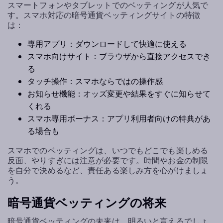
スマートフォンやタブレットでのベッティングが人気で
す。スマホ対応の暗号通貨ベッティングサイトの特徴
は：
専用アプリ：ダウンロードして快適に使える
スマホ向けサイト：ブラウザから直接アクセスでき
る
タッチ操作：スマホならではの操作感
お知らせ機能：オッズ変更や結果をすぐに知らせて
くれる
スマホ専用ボーナス：アプリ利用者向けの特典があ
る場合も
スマホでのベッティングは、いつでもどこでも楽しめる
反面、やりすぎには注意が必要です。時間やお金の制限
を自分で決めるなど、責任ある楽しみ方を心がけましょ
う。
暗号通貨ベッティングの将来
暗号通貨ベッティングの未来は、明るいと言えるでしょ