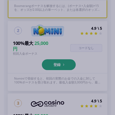
Boomerangボーナスを解放するには、(ボーナス+入金額)×15
を、オッズが2.00以上の単一ベット、または各選択のオッズが
最低1.50の複数ベットに賭ける必要があります。 詳細規約は
下記。18歳以上
4.9 \ 5
2
100%最大
25,000
円
コードなし
初回入金ボーナス
登録
Nominiで登録すると、初回の実際のお金での入金に対して
100%ボーナスを受け取れます。最低入金額3,000円から、最大
25,000円までのボーナスが獲得可能です！ 詳細規約は下記。
18歳以上
4.9 \ 5
3