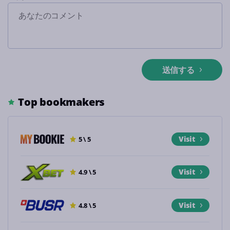
送信する
Top bookmakers
Visit
5 \ 5
Visit
4.9 \ 5
Visit
4.8 \ 5