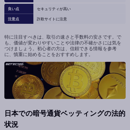
セキュリティが高い
詐欺サイトに注意
特に注目すべきは、取引の速さと手数料の安さです。で
も、価値が変わりやすいことや法律の不確かさには気を
つけましょう。初心者の方は、信頼できる情報を参考
に、慎重に始めることをおすすめします。
日本での暗号通貨ベッティングの法的
状況