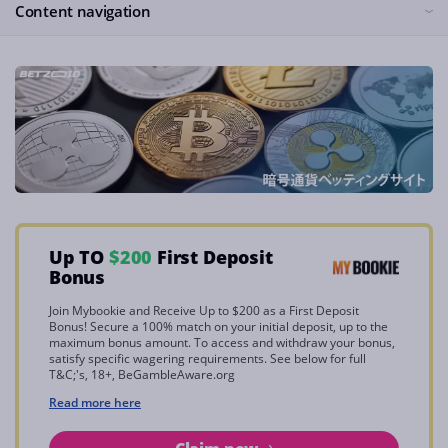
Content navigation
Up TO
$200
First Deposit
Bonus
Join Mybookie and Receive Up to $200 as a First Deposit
Bonus! Secure a 100% match on your initial deposit, up to the
maximum bonus amount. To access and withdraw your bonus,
satisfy specific wagering requirements. See below for full
T&C;'s, 18+, BeGambleAware.org
Read more here