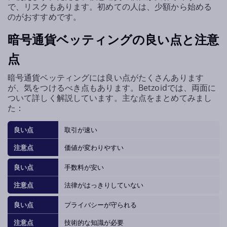
で、リスクもあります。初めての人は、少額から始める
のがおすすめです。
暗号通貨ベッティングの良い点と注意
点
暗号通貨ベッティングには良い点がたくさんあります
が、気をつけるべき点もあります。Betzoidでは、両面に
ついて詳しく解説しています。主な点をまとめてみまし
た：
取引が速い
価値が変わりやすい
手数料が安い
法律がはっきりしていない
プライバシーが守られる
技術的な知識が必要