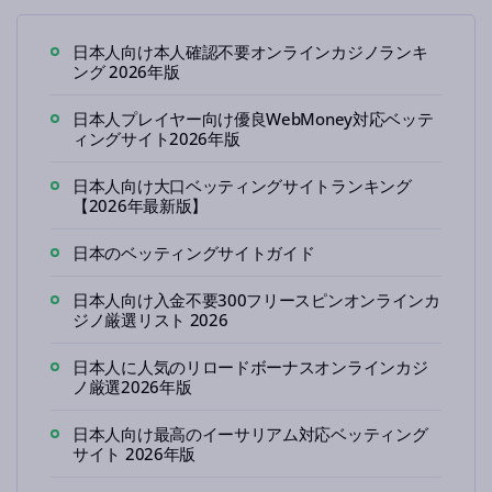
日本人向け本人確認不要オンラインカジノランキ
ング 2026年版
日本人プレイヤー向け優良WebMoney対応ベッテ
ィングサイト2026年版
日本人向け大口ベッティングサイトランキング
【2026年最新版】
日本のベッティングサイトガイド
日本人向け入金不要300フリースピンオンラインカ
ジノ厳選リスト 2026
日本人に人気のリロードボーナスオンラインカジ
ノ厳選2026年版
日本人向け最高のイーサリアム対応ベッティング
サイト 2026年版