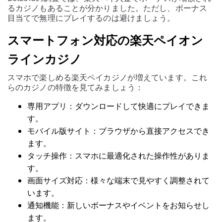
るカジノもあることが分かりました。ただし、ボーナス
目当てで無理にプレイするのは避けましょう。
スマートフォン対応の楽天ペイオン
ラインカジノ
スマホで楽しめる楽天ペイカジノが増えています。これ
らのカジノの特徴を見てみましょう：
専用アプリ：ダウンロードして快適にプレイできま
す。
モバイル版サイト：ブラウザから直接アクセスでき
ます。
タッチ操作：スマホに最適化された操作性がありま
す。
画面サイズ対応：様々な端末で見やすく調整されて
います。
通知機能：新しいボーナスやイベントをお知らせし
ます。