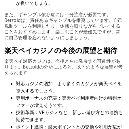
が良いでしょう。
また、ギャンブル依存症には十分注意が必要です。
Betzoidは、責任あるギャンブルを推奨しています。自己
規制ツールを利用したり、休憩を取りながらプレイする
ことをおすすめします。楽しむことが最優先ですが、常
に自己管理を忘れないようにしましょう。
楽天ペイカジノの今後の展望と期待
楽天ペイ対応カジノは、今後さらに発展する可能性があ
ります。Betzoidの分析によると、以下のような展望が考
えられます：
対応カジノの増加：より多くのカジノが楽天ペイを
導入するでしょう。
専用ボーナスの充実：楽天ペイ利用者向けの特別オ
ファーが増えそうです。
技術革新：VRカジノなど、新しい遊び方との連携も
期待できます。
ポイント連携：楽天ポイントとの交換や利用が広が