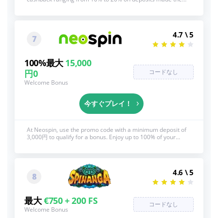
previous day, with the cashback percentage increasing
alongside the total amount deposited. 詳細規約は下記。18歳
以上
4.7 \ 5
7
100%最大
15,000
円0
コードなし
Welcome Bonus
今すぐプレイ！
At Neospin, use the promo code with a minimum deposit of
3,000円 to qualify for a bonus. Enjoy up to 100% of your
deposit as a bonus, capped at 1000 EUR, with wagering
requirements of 40 times the bonus amount plus winnings
from free spins. 詳細規約は下記。18歳以上
4.6 \ 5
8
最大
€750 + 200 FS
コードなし
Welcome Bonus