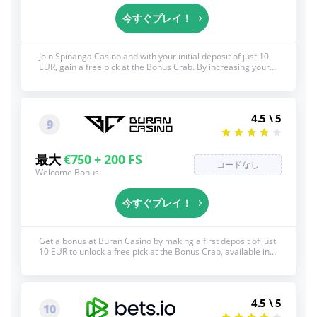
今すぐプレイ！
Join Spinanga Casino and with your initial deposit of just 10
EUR, gain a free pick at the Bonus Crab. By increasing your
deposit to 3,000円, you can get a bonus of 100% up to 750
EUR and enjoy 200 bonus spins. 詳細規約は下記。18歳以上
4.5 \ 5
9
最大
€750 + 200 FS
コードなし
Welcome Bonus
今すぐプレイ！
Get a bonus at Buran Casino by making a first deposit of just
10 EUR to unlock a free pick at the Bonus Crab, available in
the Bonus Crab section. For deposits of 3,000円 or more,
enjoy a 100% bonus up to 750 EUR and 200 bonus spins. 詳
細規約は下記。18歳以上
4.5 \ 5
10