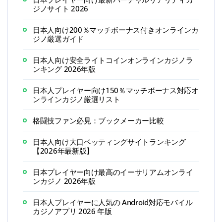
ジノサイト 2026
日本人向け200％マッチボーナス付きオンラインカ
ジノ厳選ガイド
日本人向け安全ライトコインオンラインカジノラ
ンキング 2026年版
日本人プレイヤー向け150％マッチボーナス対応オ
ンラインカジノ厳選リスト
格闘技ファン必見：ブックメーカー比較
日本人向け大口ベッティングサイトランキング
【2026年最新版】
日本プレイヤー向け最高のイーサリアムオンライ
ンカジノ 2026年版
日本人プレイヤーに人気の Android対応モバイル
カジノアプリ 2026 年版