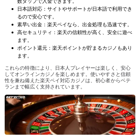
数タップで入金できます。
日本語対応：サイトやサポートが日本語で利用でき
るので安心です。
素早い出金：楽天ペイなら、出金処理も迅速です。
高セキュリティ：楽天の信頼性が高く、安全に遊べ
ます。
ポイント還元：楽天ポイントが貯まるカジノもあり
ます。
これらの特徴により、日本人プレイヤーは楽しく、安心
してオンラインカジノを楽しめます。使いやすさと信頼
性を兼ね備えた楽天ペイ対応カジノは、初心者からベテ
ランまで幅広く支持されています。