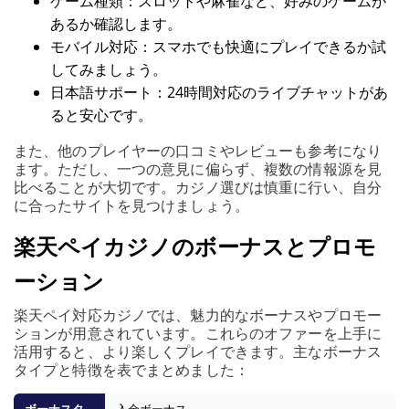
ゲーム種類：スロットや麻雀など、好みのゲームが
あるか確認します。
モバイル対応：スマホでも快適にプレイできるか試
してみましょう。
日本語サポート：24時間対応のライブチャットがあ
ると安心です。
また、他のプレイヤーの口コミやレビューも参考になり
ます。ただし、一つの意見に偏らず、複数の情報源を見
比べることが大切です。カジノ選びは慎重に行い、自分
に合ったサイトを見つけましょう。
楽天ペイカジノのボーナスとプロモ
ーション
楽天ペイ対応カジノでは、魅力的なボーナスやプロモー
ションが用意されています。これらのオファーを上手に
活用すると、より楽しくプレイできます。主なボーナス
タイプと特徴を表でまとめました：
入金ボーナス