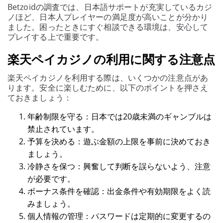
Betzoidの調査では、日本語サポートが充実しているカジ
ノほど、日本人プレイヤーの満足度が高いことが分かり
ました。困ったときにすぐ相談できる環境は、安心して
プレイする上で重要です。
楽天ペイカジノの利用に関する注意点
楽天ペイカジノを利用する際は、いくつかの注意点があ
ります。安全に楽しむために、以下のポイントを押さえ
ておきましょう：
年齢制限を守る：日本では20歳未満のギャンブルは
禁止されています。
予算を決める：遊ぶ金額の上限を事前に決めておき
ましょう。
冷静さを保つ：興奮して判断を誤らないよう、注意
が必要です。
ボーナス条件を確認：出金条件や有効期限をよく読
みましょう。
個人情報の管理：パスワードは定期的に変更するの