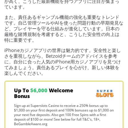
が高く、こうした最新機能を持つアプリに注目が集まっ
ています。
また、責任あるギャンブル機能の強化も重要なトレンド
です。自己管理ツールやAIを使った問題行動の早期発見な
ど、プレイヤーを守る仕組みが進化しています。日本の
厳格な賭博規制を考慮すると、こうした安全性の向上は
特に重要です。
iPhoneカジノアプリの世界は魅力的です。安全性と楽し
さを重視しながら、Betzoidチームのアドバイスを参考
に、自分に合った人気のiPhone用カジノアプリを見つけ
てみましょう。責任あるプレイを心がけ、新しい体験を
楽しんでください。
Up To
$6,000
Welcome
Bonus
Sign up at Superslots Casino to receive a 250% bonus up to
$1,000 on your first deposit and 100% bonuses up to $1,000 on
your next five deposits. Also get 100 Free Spins with a first
deposit of $100 or more! See below for full T&C's, 18+,
BeGambleAware.org