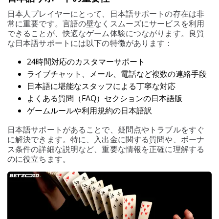
日本人プレイヤーにとって、日本語サポートの存在は非
常に重要です。言語の壁なくスムーズにサービスを利用
できることが、快適なゲーム体験につながります。良質
な日本語サポートには以下の特徴があります：
24時間対応のカスタマーサポート
ライブチャット、メール、電話など複数の連絡手段
日本語に堪能なスタッフによる丁寧な対応
よくある質問（FAQ）セクションの日本語版
ゲームルールや利用規約の日本語訳
日本語サポートがあることで、疑問点やトラブルをすぐ
に解決できます。特に、入出金に関する質問や、ボーナ
ス条件の詳細な説明など、重要な情報を正確に理解する
のに役立ちます。