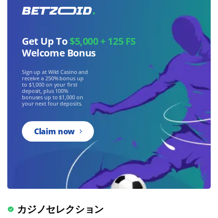
Get Up To
$5,000 + 125 FS
Welcome Bonus
Sign up at Wild Casino and
receive a 250% bonus up
to $1,000 on your first
deposit, plus 100%
bonuses up to $1,000 on
your next four deposits.
Claim now
カジノセレクション