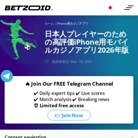
ホーム
/
iPhone用カジノアプリ
日本人プレイヤーのため
の高評価iPhone用モバイ
ルカジノアプリ2026年版
最終更新日:
Mar. 18, 2025
🔥 Join Our FREE Telegram Channel
✔️ Daily expert tips ✔️ Live scores
✔️ Match analysis ✔️ Breaking news
⏰ Limited free access
👉 Join Now
Content navigation