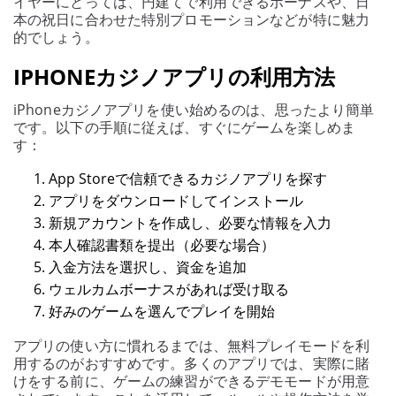
イヤーにとっては、円建てで利用できるボーナスや、日
本の祝日に合わせた特別プロモーションなどが特に魅力
的でしょう。
IPHONEカジノアプリの利用方法
iPhoneカジノアプリを使い始めるのは、思ったより簡単
です。以下の手順に従えば、すぐにゲームを楽しめま
す：
App Storeで信頼できるカジノアプリを探す
アプリをダウンロードしてインストール
新規アカウントを作成し、必要な情報を入力
本人確認書類を提出（必要な場合）
入金方法を選択し、資金を追加
ウェルカムボーナスがあれば受け取る
好みのゲームを選んでプレイを開始
アプリの使い方に慣れるまでは、無料プレイモードを利
用するのがおすすめです。多くのアプリでは、実際に賭
けをする前に、ゲームの練習ができるデモモードが用意