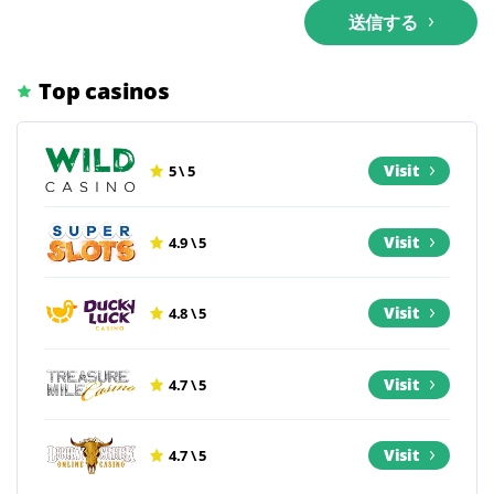
送信する
Top casinos
Visit
5 \ 5
Visit
4.9 \ 5
Visit
4.8 \ 5
Visit
4.7 \ 5
Visit
4.7 \ 5