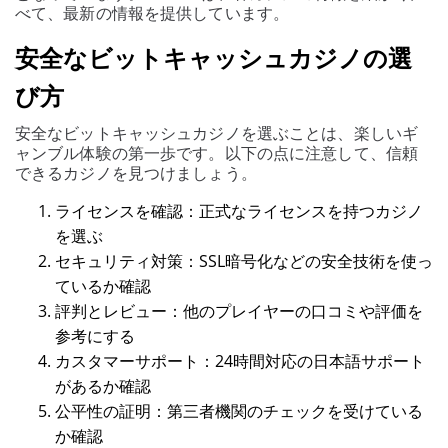
べて、最新の情報を提供しています。
安全なビットキャッシュカジノの選
び方
安全なビットキャッシュカジノを選ぶことは、楽しいギ
ャンブル体験の第一歩です。以下の点に注意して、信頼
できるカジノを見つけましょう。
ライセンスを確認：正式なライセンスを持つカジノ
を選ぶ
セキュリティ対策：SSL暗号化などの安全技術を使っ
ているか確認
評判とレビュー：他のプレイヤーの口コミや評価を
参考にする
カスタマーサポート：24時間対応の日本語サポート
があるか確認
公平性の証明：第三者機関のチェックを受けている
か確認