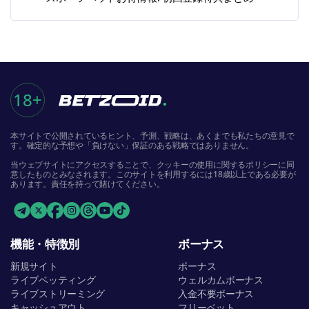
18+
本サイトで公開されているヒント、予測、戦略は、あくまでも私たちの意見で
す。確定的な予想や「負けない」保証のある戦略ではありません。
当ウェブサイトにアクセスすることで、クッキーの使用に関するポリシーに同
意したものとみなされます。このサイトを利用するには18歳以上である必要が
あります。責任を持って賭けてください。
機能・特徴別
ボーナス
新規サイト
ボーナス
ライブベッティング
ウェルカムボーナス
ライブストリーミング
入金不要ボーナス
キャッシュアウト
フリーベット