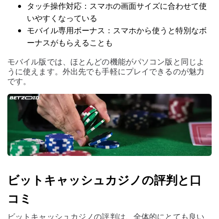
タッチ操作対応：スマホの画面サイズに合わせて使
いやすくなっている
モバイル専用ボーナス：スマホから使うと特別なボ
ーナスがもらえることも
モバイル版では、ほとんどの機能がパソコン版と同じよ
うに使えます。外出先でも手軽にプレイできるのが魅力
です。
ビットキャッシュカジノの評判と口
コミ
ビットキャッシュカジノの評判は、全体的にとても良い