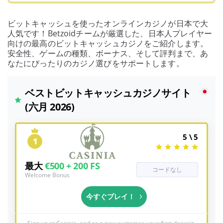
ビットキャッシュを使ったオンラインカジノが日本で大
人気です！Betzoidチームが厳選した、日本人プレイヤー
向けの最高のビットキャッシュカジノをご紹介します。
安全性、ゲームの種類、ボーナス、そして評判まで、あ
なたにぴったりのカジノ選びをサポートします。
ベストビットキャッシュカジノサイト
(六月 2026)
5 \ 5
1
最大
€500 + 200 FS
コードなし
Welcome Bonus
今すぐプレイ！