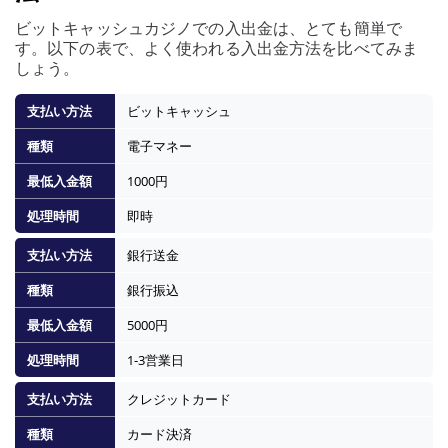
ビットキャッシュカジノでの入出金は、とても簡単で
す。以下の表で、よく使われる入出金方法を比べてみま
しょう。
ビットキャッシュ
電子マネー
1000円
即時
銀行送金
銀行振込
5000円
1-3営業日
クレジットカード
カード決済