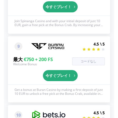
今すぐプレイ！
Join Spinanga Casino and with your initial deposit of just 10
EUR, gain a free pick at the Bonus Crab. By increasing your
deposit to 3,000円, you can get a bonus of 100% up to 750
EUR and enjoy 200 bonus spins. 詳細規約は下記。18歳以上
4.5 \ 5
9
最大
€750 + 200 FS
コードなし
Welcome Bonus
今すぐプレイ！
Get a bonus at Buran Casino by making a first deposit of just
10 EUR to unlock a free pick at the Bonus Crab, available in
the Bonus Crab section. For deposits of 3,000円 or more,
enjoy a 100% bonus up to 750 EUR and 200 bonus spins. 詳
細規約は下記。18歳以上
4.5 \ 5
10