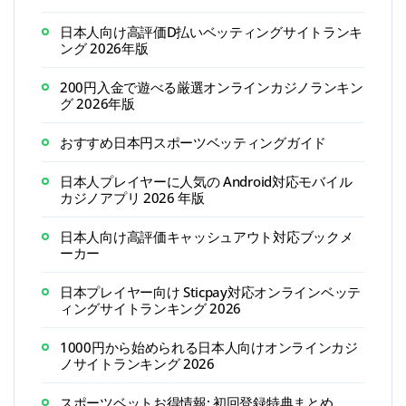
日本人向け高評価D払いベッティングサイトランキ
ング 2026年版
200円入金で遊べる厳選オンラインカジノランキン
グ 2026年版
おすすめ日本円スポーツベッティングガイド
日本人プレイヤーに人気の Android対応モバイル
カジノアプリ 2026 年版
日本人向け高評価キャッシュアウト対応ブックメ
ーカー
日本プレイヤー向け Sticpay対応オンラインベッテ
ィングサイトランキング 2026
1000円から始められる日本人向けオンラインカジ
ノサイトランキング 2026
スポーツベットお得情報: 初回登録特典まとめ