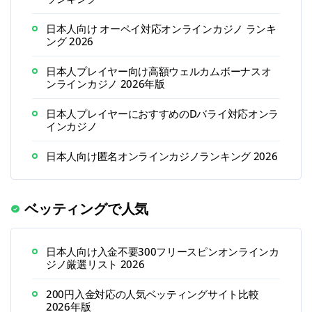
日本人向け オーペイ対応オンラインカジノ ランキ
ング 2026
日本人プレイヤー向け高額ウェルカムボーナスオ
ンラインカジノ 2026年版
日本人プレイヤーにおすすめのDバライ対応オンラ
インカジノ
日本人向け匿名オンラインカジノランキング 2026
ベッティングで人気
日本人向け入金不要300フリースピンオンラインカ
ジノ厳選リスト 2026
200円入金対応の人気ベッティングサイト比較
2026年版