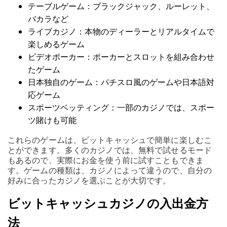
テーブルゲーム：ブラックジャック、ルーレット、
バカラなど
ライブカジノ：本物のディーラーとリアルタイムで
楽しめるゲーム
ビデオポーカー：ポーカーとスロットを組み合わせ
たゲーム
日本独自のゲーム：パチスロ風のゲームや日本語対
応ゲーム
スポーツベッティング：一部のカジノでは、スポー
ツ賭けも可能
これらのゲームは、ビットキャッシュで簡単に楽しむこ
とができます。多くのカジノでは、無料で試せるモード
もあるので、実際にお金を使う前に試すこともできま
す。ゲームの種類は、カジノによって違うので、自分の
好みに合ったカジノを選ぶことが大切です。
ビットキャッシュカジノの入出金方
法