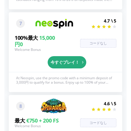
previous day, with the cashback percentage increasing
alongside the total amount deposited. 詳細規約は下記。18歳
以上
4.7 \ 5
7
100%最大
15,000
円0
コードなし
Welcome Bonus
今すぐプレイ！
At Neospin, use the promo code with a minimum deposit of
3,000円 to qualify for a bonus. Enjoy up to 100% of your
deposit as a bonus, capped at 1000 EUR, with wagering
requirements of 40 times the bonus amount plus winnings
from free spins. 詳細規約は下記。18歳以上
4.6 \ 5
8
最大
€750 + 200 FS
コードなし
Welcome Bonus