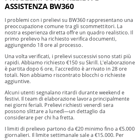
ASSISTENZA BW360
I problemi con i prelievi su BW360 rappresentano una
preoccupazione comune tra gli scommettitori. La
nostra esperienza diretta offre un quadro realistico. Il
primo prelievo ha richiesto verifica documenti,
aggiungendo 18 ore al processo.
Una volta verificati, i prelievi successivi sono stati più
rapidi. Abbiamo richiesto €150 su Skrill. L'elaborazione
è partita dopo 6 ore, l'accredito è arrivato in 28 ore
totali. Non abbiamo riscontrato blocchi o richieste
aggiuntive.
Alcuni utenti segnalano ritardi durante weekend e
festivi. Il team di elaborazione lavora principalmente
nei giorni feriali. Prelievi richiesti venerdì sera
possono slittare a lunedì—un dettaglio da
considerare per chi ha fretta.
I limiti di prelievo partono da €20 minimo fino a €5.000
giornalieri. Il limite settimanale sale a €15.000. Per