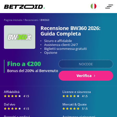
Pagina iniziale
/
Recensioni
/
BW360
Recensione BW360 2026:
Guida Completa
Sicuro e affidabile
Assistenza clienti 24/7
Biglietti scommessa gratuiti
Opzione
Fino a €200
NOCODE
Bonus del 200% al Benvenuto
Verifica
Affidabilità
Licenze e sicurezza
4 \ 5
4 \ 5
Dal vivo
Mercati & Quote
4 \ 5
5 \ 5
Depositi e prelievi
Assistenza ai giocatori