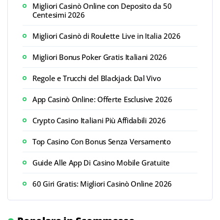
Migliori Casinò Online con Deposito da 50
Centesimi 2026
Migliori Casinò di Roulette Live in Italia 2026
Migliori Bonus Poker Gratis Italiani 2026
Regole e Trucchi del Blackjack Dal Vivo
App Casinò Online: Offerte Esclusive 2026
Crypto Casino Italiani Più Affidabili 2026
Top Casino Con Bonus Senza Versamento
Guide Alle App Di Casino Mobile Gratuite
60 Giri Gratis: Migliori Casinò Online 2026