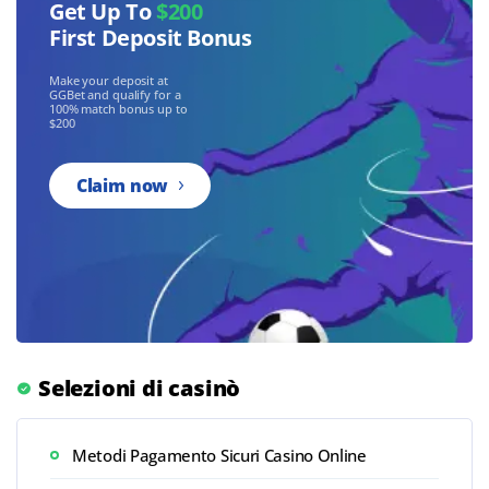
Get Up To
$200
First Deposit Bonus
Make your deposit at
GGBet and qualify for a
100% match bonus up to
$200
Claim now
Selezioni di casinò
Metodi Pagamento Sicuri Casino Online