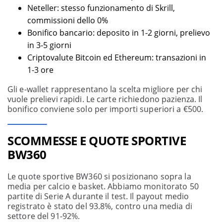
Neteller: stesso funzionamento di Skrill,
commissioni dello 0%
Bonifico bancario: deposito in 1-2 giorni, prelievo
in 3-5 giorni
Criptovalute Bitcoin ed Ethereum: transazioni in
1-3 ore
Gli e-wallet rappresentano la scelta migliore per chi
vuole prelievi rapidi. Le carte richiedono pazienza. Il
bonifico conviene solo per importi superiori a €500.
SCOMMESSE E QUOTE SPORTIVE
BW360
Le quote sportive BW360 si posizionano sopra la
media per calcio e basket. Abbiamo monitorato 50
partite di Serie A durante il test. Il payout medio
registrato è stato del 93.8%, contro una media di
settore del 91-92%.