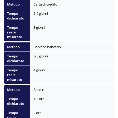
Carta di credito
2-4 giorni
3 giorni
Bonifico bancario
3-5 giorni
4 giorni
Bitcoin
1-3 ore
2 ore