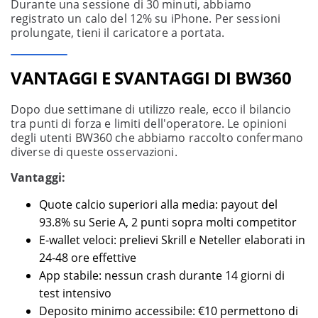
Durante una sessione di 30 minuti, abbiamo
registrato un calo del 12% su iPhone. Per sessioni
prolungate, tieni il caricatore a portata.
VANTAGGI E SVANTAGGI DI BW360
Dopo due settimane di utilizzo reale, ecco il bilancio
tra punti di forza e limiti dell'operatore. Le opinioni
degli utenti BW360 che abbiamo raccolto confermano
diverse di queste osservazioni.
Vantaggi:
Quote calcio superiori alla media: payout del
93.8% su Serie A, 2 punti sopra molti competitor
E-wallet veloci: prelievi Skrill e Neteller elaborati in
24-48 ore effettive
App stabile: nessun crash durante 14 giorni di
test intensivo
Deposito minimo accessibile: €10 permettono di