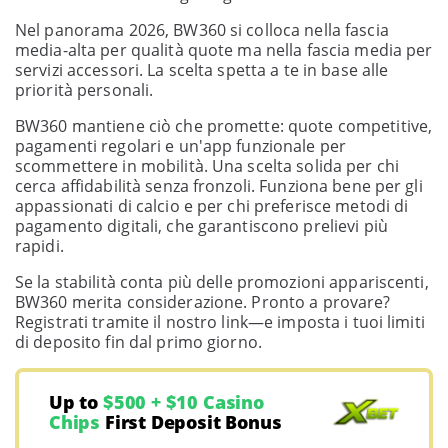
Nel panorama 2026, BW360 si colloca nella fascia
media-alta per qualità quote ma nella fascia media per
servizi accessori. La scelta spetta a te in base alle
priorità personali.
BW360 mantiene ciò che promette: quote competitive,
pagamenti regolari e un'app funzionale per
scommettere in mobilità. Una scelta solida per chi
cerca affidabilità senza fronzoli. Funziona bene per gli
appassionati di calcio e per chi preferisce metodi di
pagamento digitali, che garantiscono prelievi più
rapidi.
Se la stabilità conta più delle promozioni appariscenti,
BW360 merita considerazione. Pronto a provare?
Registrati tramite il nostro link—e imposta i tuoi limiti
di deposito fin dal primo giorno.
Up to
$500 + $10 Casino
Chips
First Deposit Bonus