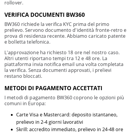
rollover.
VERIFICA DOCUMENTI BW360
BW360 richiede la verifica KYC prima del primo
prelievo. Servono documento d'identità fronte-retro e
prova di residenza recente. Abbiamo caricato patente
e bolletta telefonica.
L'approvazione ha richiesto 18 ore nel nostro caso.
Altri utenti riportano tempi tra 12 e 48 ore. La
piattaforma invia notifica email una volta completata
la verifica. Senza documenti approvati, i prelievi
restano bloccati.
METODI DI PAGAMENTO ACCETTATI
I metodi di pagamento BW360 coprono le opzioni più
comuni in Europa:
Carte Visa e Mastercard: deposito istantaneo,
prelievo in 2-4 giorni lavorativi
Skrill: accredito immediato, prelievo in 24-48 ore