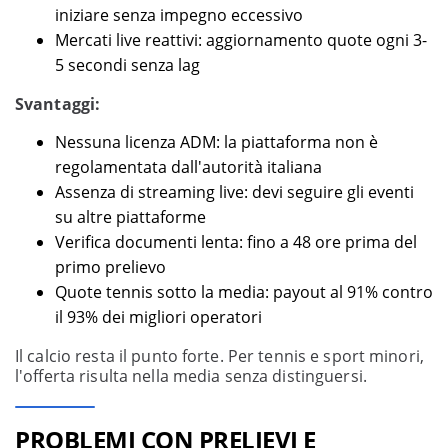
iniziare senza impegno eccessivo
Mercati live reattivi: aggiornamento quote ogni 3-
5 secondi senza lag
Svantaggi:
Nessuna licenza ADM: la piattaforma non è
regolamentata dall'autorità italiana
Assenza di streaming live: devi seguire gli eventi
su altre piattaforme
Verifica documenti lenta: fino a 48 ore prima del
primo prelievo
Quote tennis sotto la media: payout al 91% contro
il 93% dei migliori operatori
Il calcio resta il punto forte. Per tennis e sport minori,
l'offerta risulta nella media senza distinguersi.
PROBLEMI CON PRELIEVI E