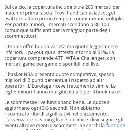
Sul calcio, la copertura include oltre 200 mercati per
match di prima fascia. Trovi handicap asiatico, gol
esatti, risultato primo tempo e combinazioni multiple.
Per partite minori, i mercati scendono a 80-100—
comunque sufficienti per la maggior parte degli
scommettitori.
Il tennis offre buona varietà ma quote leggermente
inferiori. Il payout qui si attesta intorno al 91%. La
copertura comprende ATP, WTA e Challenger, con
mercati game per game disponibili nel live.
Il basket NBA presenta quote competitive, spesso
migliori di 2 punti percentuali rispetto ad altri
operatori. L'Eurolega riceve trattamento simile. Le
leghe minori hanno margini più alti per il bookmaker.
Le scommesse live funzionano bene. Le quote si
aggiornano ogni 3-5 secondi. Non abbiamo
riscontrato ritardi significativi nel piazzamento.
L'assenza di streaming live è un limite: devi seguire gli
eventi altrove mentre scommetti. Se cerchi la
funzione