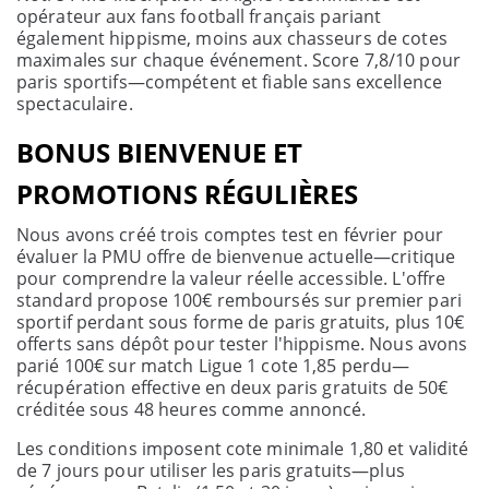
opérateur aux fans football français pariant
également hippisme, moins aux chasseurs de cotes
maximales sur chaque événement. Score 7,8/10 pour
paris sportifs—compétent et fiable sans excellence
spectaculaire.
BONUS BIENVENUE ET
PROMOTIONS RÉGULIÈRES
Nous avons créé trois comptes test en février pour
évaluer la PMU offre de bienvenue actuelle—critique
pour comprendre la valeur réelle accessible. L'offre
standard propose 100€ remboursés sur premier pari
sportif perdant sous forme de paris gratuits, plus 10€
offerts sans dépôt pour tester l'hippisme. Nous avons
parié 100€ sur match Ligue 1 cote 1,85 perdu—
récupération effective en deux paris gratuits de 50€
créditée sous 48 heures comme annoncé.
Les conditions imposent cote minimale 1,80 et validité
de 7 jours pour utiliser les paris gratuits—plus