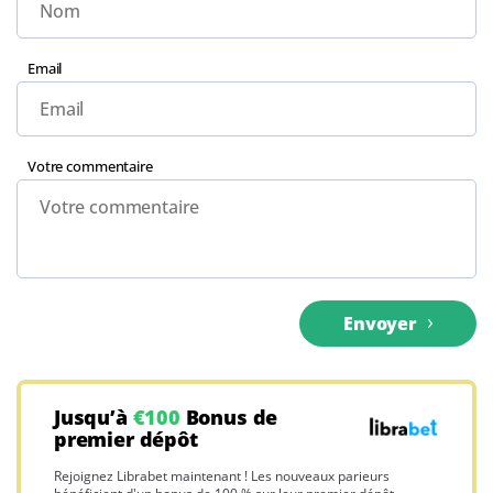
Email
Votre commentaire
Envoyer
Jusqu’à
€100
Bonus de
premier dépôt
Rejoignez Librabet maintenant ! Les nouveaux parieurs