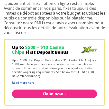
rapidement et l'inscription en ligne reste simple.
Avant de commencer vos paris, fixez toujours des
limites de dépôt adaptées à votre budget et utilisez les
outils de contrôle disponibles sur la plateforme.
Consultez notre PMU test et avis expert complet pour
découvrir tous les détails de notre évaluation avant de
vous inscrire.
Up to
$500 + $10 Casino
Chips
First Deposit Bonus
Up to $500 First Deposit Bonus Plus a $10 Casino Chip! Enjoy a
100% match on your first deposit up to the maximum bonus
amount. To release and withdraw your bonus, adhere to the
specific wagering requirements. See below for full T&C;'s, 18+,
BeGambleAware.org
Read more here
Claim now