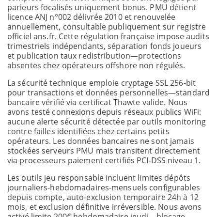
parieurs focalisés uniquement bonus. PMU détient
licence ANJ n°002 délivrée 2010 et renouvelée
annuellement, consultable publiquement sur registre
officiel ans.fr. Cette régulation française impose audits
trimestriels indépendants, séparation fonds joueurs
et publication taux redistribution—protections
absentes chez opérateurs offshore non régulés.
La sécurité technique emploie cryptage SSL 256-bit
pour transactions et données personnelles—standard
bancaire vérifié via certificat Thawte valide. Nous
avons testé connexions depuis réseaux publics WiFi:
aucune alerte sécurité détectée par outils monitoring
contre failles identifiées chez certains petits
opérateurs. Les données bancaires ne sont jamais
stockées serveurs PMU mais transitent directement
via processeurs paiement certifiés PCI-DSS niveau 1.
Les outils jeu responsable incluent limites dépôts
journaliers-hebdomadaires-mensuels configurables
depuis compte, auto-exclusion temporaire 24h à 12
mois, et exclusion définitive irréversible. Nous avons
activé limite 200€ hebdomadaire jeudi—blocage