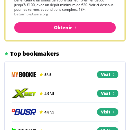
bénéficient d'un bonus de 100 % sur leur premier dépôt
jusqu'à €100, avec un dépôt minimum de €20. Voir ci-dessous
pour les termes et conditions complets, 18+,
BeGambleAware.org
Obtenir
Top bookmakers
Visit
5 \ 5
Visit
4.9 \ 5
Visit
4.8 \ 5