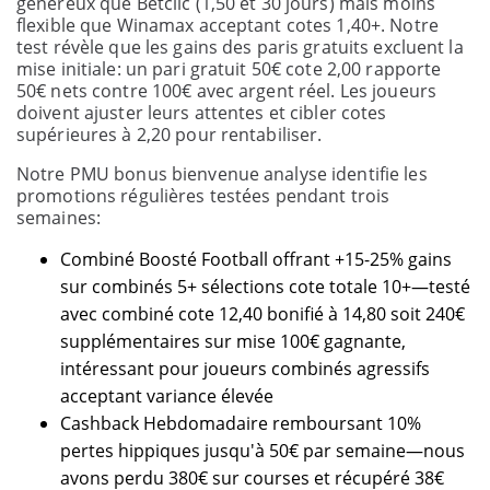
généreux que Betclic (1,50 et 30 jours) mais moins
flexible que Winamax acceptant cotes 1,40+. Notre
test révèle que les gains des paris gratuits excluent la
mise initiale: un pari gratuit 50€ cote 2,00 rapporte
50€ nets contre 100€ avec argent réel. Les joueurs
doivent ajuster leurs attentes et cibler cotes
supérieures à 2,20 pour rentabiliser.
Notre PMU bonus bienvenue analyse identifie les
promotions régulières testées pendant trois
semaines:
Combiné Boosté Football offrant +15-25% gains
sur combinés 5+ sélections cote totale 10+—testé
avec combiné cote 12,40 bonifié à 14,80 soit 240€
supplémentaires sur mise 100€ gagnante,
intéressant pour joueurs combinés agressifs
acceptant variance élevée
Cashback Hebdomadaire remboursant 10%
pertes hippiques jusqu'à 50€ par semaine—nous
avons perdu 380€ sur courses et récupéré 38€