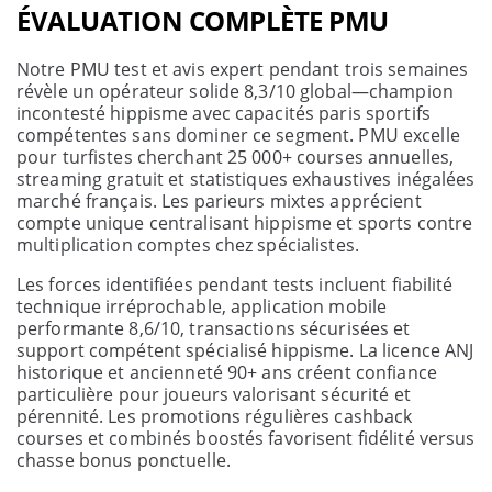
ÉVALUATION COMPLÈTE PMU
Notre PMU test et avis expert pendant trois semaines
révèle un opérateur solide 8,3/10 global—champion
incontesté hippisme avec capacités paris sportifs
compétentes sans dominer ce segment. PMU excelle
pour turfistes cherchant 25 000+ courses annuelles,
streaming gratuit et statistiques exhaustives inégalées
marché français. Les parieurs mixtes apprécient
compte unique centralisant hippisme et sports contre
multiplication comptes chez spécialistes.
Les forces identifiées pendant tests incluent fiabilité
technique irréprochable, application mobile
performante 8,6/10, transactions sécurisées et
support compétent spécialisé hippisme. La licence ANJ
historique et ancienneté 90+ ans créent confiance
particulière pour joueurs valorisant sécurité et
pérennité. Les promotions régulières cashback
courses et combinés boostés favorisent fidélité versus
chasse bonus ponctuelle.