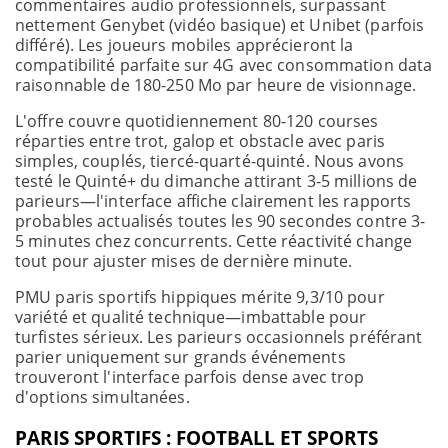
commentaires audio professionnels, surpassant
nettement Genybet (vidéo basique) et Unibet (parfois
différé). Les joueurs mobiles apprécieront la
compatibilité parfaite sur 4G avec consommation data
raisonnable de 180-250 Mo par heure de visionnage.
L'offre couvre quotidiennement 80-120 courses
réparties entre trot, galop et obstacle avec paris
simples, couplés, tiercé-quarté-quinté. Nous avons
testé le Quinté+ du dimanche attirant 3-5 millions de
parieurs—l'interface affiche clairement les rapports
probables actualisés toutes les 90 secondes contre 3-
5 minutes chez concurrents. Cette réactivité change
tout pour ajuster mises de dernière minute.
PMU paris sportifs hippiques mérite 9,3/10 pour
variété et qualité technique—imbattable pour
turfistes sérieux. Les parieurs occasionnels préférant
parier uniquement sur grands événements
trouveront l'interface parfois dense avec trop
d'options simultanées.
PARIS SPORTIFS : FOOTBALL ET SPORTS