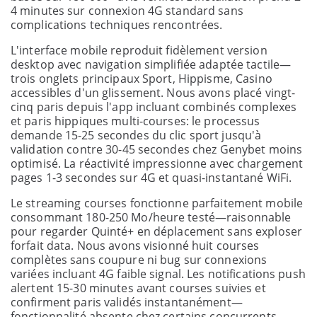
4 minutes sur connexion 4G standard sans
complications techniques rencontrées.
L'interface mobile reproduit fidèlement version
desktop avec navigation simplifiée adaptée tactile—
trois onglets principaux Sport, Hippisme, Casino
accessibles d'un glissement. Nous avons placé vingt-
cinq paris depuis l'app incluant combinés complexes
et paris hippiques multi-courses: le processus
demande 15-25 secondes du clic sport jusqu'à
validation contre 30-45 secondes chez Genybet moins
optimisé. La réactivité impressionne avec chargement
pages 1-3 secondes sur 4G et quasi-instantané WiFi.
Le streaming courses fonctionne parfaitement mobile
consommant 180-250 Mo/heure testé—raisonnable
pour regarder Quinté+ en déplacement sans exploser
forfait data. Nous avons visionné huit courses
complètes sans coupure ni bug sur connexions
variées incluant 4G faible signal. Les notifications push
alertent 15-30 minutes avant courses suivies et
confirment paris validés instantanément—
fonctionnalité absente chez certains concurrents