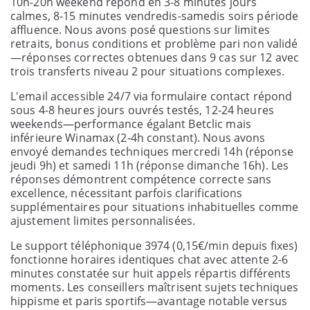
10h-20h weekend répond en 3-8 minutes jours
calmes, 8-15 minutes vendredis-samedis soirs période
affluence. Nous avons posé questions sur limites
retraits, bonus conditions et problème pari non validé
—réponses correctes obtenues dans 9 cas sur 12 avec
trois transferts niveau 2 pour situations complexes.
L'email accessible 24/7 via formulaire contact répond
sous 4-8 heures jours ouvrés testés, 12-24 heures
weekends—performance égalant Betclic mais
inférieure Winamax (2-4h constant). Nous avons
envoyé demandes techniques mercredi 14h (réponse
jeudi 9h) et samedi 11h (réponse dimanche 16h). Les
réponses démontrent compétence correcte sans
excellence, nécessitant parfois clarifications
supplémentaires pour situations inhabituelles comme
ajustement limites personnalisées.
Le support téléphonique 3974 (0,15€/min depuis fixes)
fonctionne horaires identiques chat avec attente 2-6
minutes constatée sur huit appels répartis différents
moments. Les conseillers maîtrisent sujets techniques
hippisme et paris sportifs—avantage notable versus