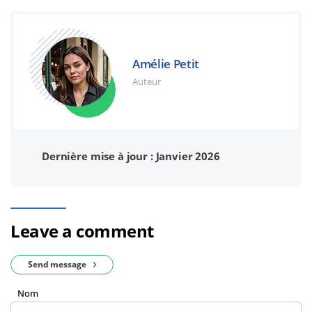
Amélie Petit
Auteur
Dernière mise à jour : Janvier 2026
Leave a comment
Send message
Nom