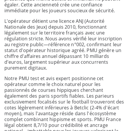
égaler. Cette ancienneté crée une confiance
immédiate pour les joueurs soucieux de sécurité.
L'opérateur détient une licence ANJ (Autorité
Nationale des Jeux) depuis 2010, fonctionnant
légalement sur le territoire français avec une
régulation stricte. Nous avons vérifié leur inscription
au registre public—référence n°002, confirmant leur
statut d'opérateur historique agréé. PMU génère un
chiffre d'affaires annuel dépassant 10 milliards
d'euros, largement supérieur aux concurrents
purement digitaux.
Notre PMU test et avis expert positionne cet
opérateur comme le choix naturel pour les
passionnés de courses hippiques cherchant
également des paris sportifs fiables. Les parieurs
exclusivement focalisés sur le football trouveront des
cotes légèrement inférieures à Betclic (2-4% d'écart
moyen), mais l'avantage réside dans l'écosystème
complet combinant hippisme et sports. PMU France
légal obtient 8,7/10 pour crédibilité et ancrage