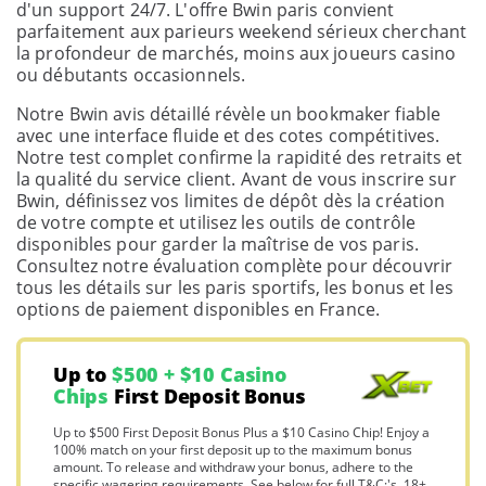
d'un support 24/7. L'offre Bwin paris convient
parfaitement aux parieurs weekend sérieux cherchant
la profondeur de marchés, moins aux joueurs casino
ou débutants occasionnels.
Notre Bwin avis détaillé révèle un bookmaker fiable
avec une interface fluide et des cotes compétitives.
Notre test complet confirme la rapidité des retraits et
la qualité du service client. Avant de vous inscrire sur
Bwin, définissez vos limites de dépôt dès la création
de votre compte et utilisez les outils de contrôle
disponibles pour garder la maîtrise de vos paris.
Consultez notre évaluation complète pour découvrir
tous les détails sur les paris sportifs, les bonus et les
options de paiement disponibles en France.
Up to
$500 + $10 Casino
Chips
First Deposit Bonus
Up to $500 First Deposit Bonus Plus a $10 Casino Chip! Enjoy a
100% match on your first deposit up to the maximum bonus
amount. To release and withdraw your bonus, adhere to the
specific wagering requirements. See below for full T&C;'s, 18+,