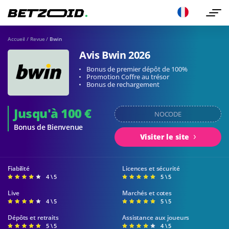
Accueil
/
Revue
/
Bwin
Avis Bwin 2026
Bonus de premier dépôt de 100%
Promotion Coffre au trésor
Bonus de rechargement
Jusqu'à 100 €
NOCODE
Bonus de Bienvenue
Visiter le site
Fiabilité
Licences et sécurité
4 \ 5
5 \ 5
Live
Marchés et cotes
4 \ 5
5 \ 5
Dépôts et retraits
Assistance aux joueurs
5 \ 5
4 \ 5