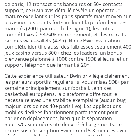
de paris, 12 transactions bancaires et 50+ contacts
support, ce Bwin avis détaillé révèle un opérateur
mature excellant sur les paris sportifs mais moyen sur
le casino. Les points forts incluent la profondeur des
marchés (200+ par match de Ligue 1), les cotes
compétitives à 93-94% de rendement, et des retraits
rapides via e-wallets (4-8h). Notre Bwin évaluation
complète identifie aussi des faiblesses : seulement 400
jeux casino versus 800+ chez les leaders, un bonus
bienvenue plafonné à 100€ contre 150€ ailleurs, et un
support téléphonique fermant à 20h.
Cette expérience utilisateur Bwin privilégie clairement
les parieurs sportifs réguliers : si vous misez 50€+ par
semaine principalement sur football, tennis et
basketball européens, la plateforme offre tout le
nécessaire avec une stabilité exemplaire (aucun bug
majeur lors de nos 40+ paris live). Les applications
mobiles dédiées fonctionnent parfaitement pour
parier en déplacement, bien que la séparation
Sports/Casino nécessite deux téléchargements. Le
processus d'inscription Bwin prend 5-8 minutes avec