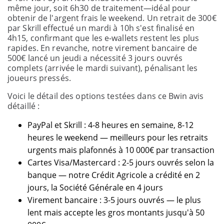
même jour, soit 6h30 de traitement—idéal pour
obtenir de l'argent frais le weekend. Un retrait de 300€
par Skrill effectué un mardi à 10h s'est finalisé en
4h15, confirmant que les e-wallets restent les plus
rapides. En revanche, notre virement bancaire de
500€ lancé un jeudi a nécessité 3 jours ouvrés
complets (arrivée le mardi suivant), pénalisant les
joueurs pressés.
Voici le détail des options testées dans ce Bwin avis
détaillé :
PayPal et Skrill : 4-8 heures en semaine, 8-12
heures le weekend — meilleurs pour les retraits
urgents mais plafonnés à 10 000€ par transaction
Cartes Visa/Mastercard : 2-5 jours ouvrés selon la
banque — notre Crédit Agricole a crédité en 2
jours, la Société Générale en 4 jours
Virement bancaire : 3-5 jours ouvrés — le plus
lent mais accepte les gros montants jusqu'à 50