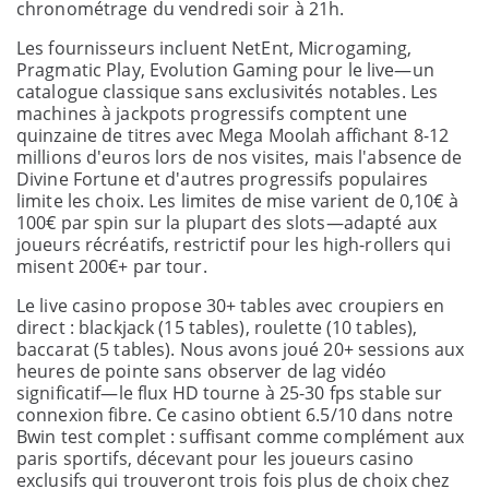
chronométrage du vendredi soir à 21h.
Les fournisseurs incluent NetEnt, Microgaming,
Pragmatic Play, Evolution Gaming pour le live—un
catalogue classique sans exclusivités notables. Les
machines à jackpots progressifs comptent une
quinzaine de titres avec Mega Moolah affichant 8-12
millions d'euros lors de nos visites, mais l'absence de
Divine Fortune et d'autres progressifs populaires
limite les choix. Les limites de mise varient de 0,10€ à
100€ par spin sur la plupart des slots—adapté aux
joueurs récréatifs, restrictif pour les high-rollers qui
misent 200€+ par tour.
Le live casino propose 30+ tables avec croupiers en
direct : blackjack (15 tables), roulette (10 tables),
baccarat (5 tables). Nous avons joué 20+ sessions aux
heures de pointe sans observer de lag vidéo
significatif—le flux HD tourne à 25-30 fps stable sur
connexion fibre. Ce casino obtient 6.5/10 dans notre
Bwin test complet : suffisant comme complément aux
paris sportifs, décevant pour les joueurs casino
exclusifs qui trouveront trois fois plus de choix chez