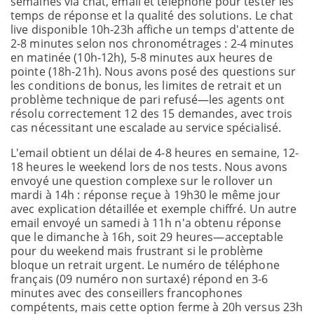
semaines via chat, email et téléphone pour tester les
temps de réponse et la qualité des solutions. Le chat
live disponible 10h-23h affiche un temps d'attente de
2-8 minutes selon nos chronométrages : 2-4 minutes
en matinée (10h-12h), 5-8 minutes aux heures de
pointe (18h-21h). Nous avons posé des questions sur
les conditions de bonus, les limites de retrait et un
problème technique de pari refusé—les agents ont
résolu correctement 12 des 15 demandes, avec trois
cas nécessitant une escalade au service spécialisé.
L'email obtient un délai de 4-8 heures en semaine, 12-
18 heures le weekend lors de nos tests. Nous avons
envoyé une question complexe sur le rollover un
mardi à 14h : réponse reçue à 19h30 le même jour
avec explication détaillée et exemple chiffré. Un autre
email envoyé un samedi à 11h n'a obtenu réponse
que le dimanche à 16h, soit 29 heures—acceptable
pour du weekend mais frustrant si le problème
bloque un retrait urgent. Le numéro de téléphone
français (09 numéro non surtaxé) répond en 3-6
minutes avec des conseillers francophones
compétents, mais cette option ferme à 20h versus 23h