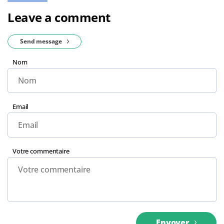
Leave a comment
Send message
Nom
Email
Votre commentaire
Envoyer