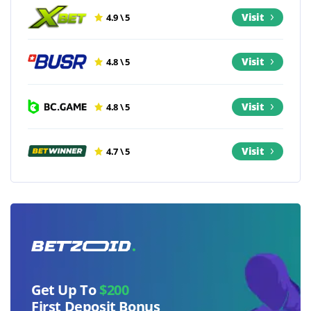
Visit
4.9 \ 5
Visit
4.8 \ 5
Visit
4.8 \ 5
Visit
4.7 \ 5
Get Up To
$200
First Deposit Bonus