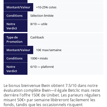
+10-25% cotes
Sélection limitée
8/10 — utile
Cashback
10€ max/semaine
100€+ misés
6/10 — plafonné
Le bonus bienvenue Bwin obtient 7.5/10 dans notre
évaluation complète Bwin—il égale Betclic mais reste
derrière l'offre 150€ de Unibet. Les parieurs réguliers
misant 50€+ par semaine libèreront facilement les
fonds, tandis que les occasionnels risquent