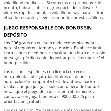
volatilidad media-alta. Si conectas un premio gordo
pronto, habrás cubierto gran parte del rollover. Si
pierdes rápido, cambia a volatilidad baja para estirar
el saldo restante y seguir sumando apuestas válidas.
JUEGO RESPONSABLE CON BONOS SIN
DEPÓSITO
Los 20€ gratis no cuestan nada económicamente,
pero sí requieren tiempo y atención. Establece límites
claros antes de empezar: máximo una hora diaria, sin
perseguir pérdidas, sin depositar para "recuperar" el
bono perdido.
Los casinos españoles con licencia ofrecen
herramientas obligatorias: límites de depósito,
autoexclusión temporal y test de autoevaluación.
Úsalas aunque juegues solo con dinero de bono. Si
notas que el juego deja de ser entretenimiento,
contacta con Jugarbien.es o el 900 200 225 para
orientación gratuita.
Los casinos con 20€ gratis sin depósito representan