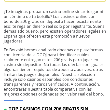
¿Te imaginas probar un casino online sin arriesgar ni
un céntimo de tu bolsillo? Los casinos online con
bono de 20€ gratis sin depósito hacen exactamente
eso: te regalan dinero real solo por registrarte. Suena
demasiado bueno, pero existen operadores legales en
España que ofrecen esta promoción a nuevos
jugadores.
En Betzoid hemos analizado docenas de plataformas
con licencia de la DGOJ para identificar cuáles
realmente entregan estos 20€ gratis para jugar en
casino sin depositar. No todas las ofertas son iguales:
algunas tienen requisitos de apuesta abusivos, otras
limitan los juegos disponibles. Nuestra selección
incluye solo casinos españoles con condiciones
transparentes y retiros verificados. A continuación,
encontrarás nuestra tabla comparativa con las
mejores opciones ordenadas por valor real del bono.
TOP CASINOS CON 20€ GRATIS SIN