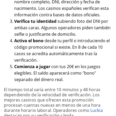
nombre completo, DNI, dirección y fecha de
nacimiento. Los casinos españoles verifican esta
información contra bases de datos oficiales.
Verifica tu identidad
subiendo foto del DNI por
ambas caras. Algunos operadores piden también
selfie o justificante de domicilio.
Activa el bono
desde tu perfil o introduciendo el
código promocional si existe. En 8 de cada 10
casos se acredita automáticamente tras la
verificación.
Comienza a jugar
con tus 20€ en los juegos
elegibles. El saldo aparecerá como "bono"
separado del dinero real.
El tiempo total varía entre 10 minutos y 48 horas
dependiendo de la velocidad de verificación. Los
mejores casinos que ofrecen esta promoción
procesan cuentas nuevas en menos de una hora
durante horario laboral. Operadores como
Luckia
destacan por su verificación rápida.