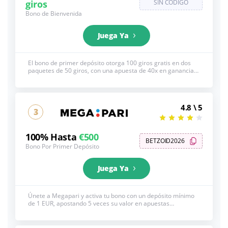
giros
SIN CÓDIGO
Bono de Bienvenida
Juega Ya
El bono de primer depósito otorga 100 giros gratis en dos
paquetes de 50 giros, con una apuesta de 40x en ganancias,
válido solo para el primer depósito en una única transacción.
Consulta los TyC completos a continuación, 18+
4.8 \ 5
3
100% Hasta
€500
BETZOID2026
Bono Por Primer Depósito
Juega Ya
Únete a Megapari y activa tu bono con un depósito mínimo
de 1 EUR, apostando 5 veces su valor en apuestas
combinadas que incluyan al menos 3 eventos con cuotas de
1.40 o superiores. Consulta los TyC completos a
continuación, 18+