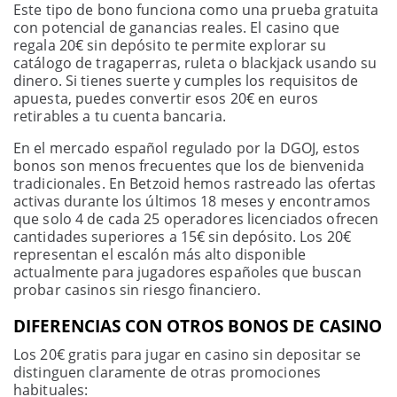
Este tipo de bono funciona como una prueba gratuita
con potencial de ganancias reales. El casino que
regala 20€ sin depósito te permite explorar su
catálogo de tragaperras, ruleta o blackjack usando su
dinero. Si tienes suerte y cumples los requisitos de
apuesta, puedes convertir esos 20€ en euros
retirables a tu cuenta bancaria.
En el mercado español regulado por la DGOJ, estos
bonos son menos frecuentes que los de bienvenida
tradicionales. En Betzoid hemos rastreado las ofertas
activas durante los últimos 18 meses y encontramos
que solo 4 de cada 25 operadores licenciados ofrecen
cantidades superiores a 15€ sin depósito. Los 20€
representan el escalón más alto disponible
actualmente para jugadores españoles que buscan
probar casinos sin riesgo financiero.
DIFERENCIAS CON OTROS BONOS DE CASINO
Los 20€ gratis para jugar en casino sin depositar se
distinguen claramente de otras promociones
habituales: