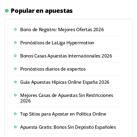
Popular en apuestas
Bono de Registro: Mejores Ofertas 2026
Pronósticos de LaLiga Hypermotion
Bonos Casas Apuestas Internacionales 2026
Pronósticos diarios de expertos
Guía Apuestas Hípicas Online España 2026
Mejores Casas de Apuestas Sin Restricciones
2026
Top Sitios para Apostar en Política Online
Apuesta Gratis: Bonos Sin Depósito Españoles