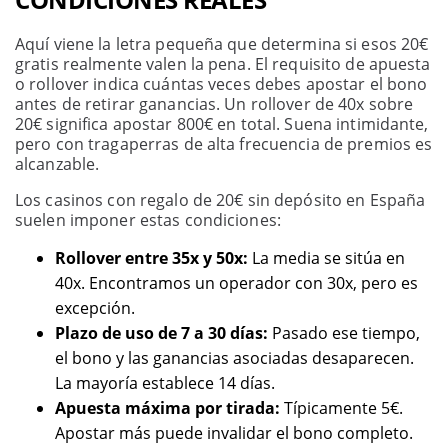
Aquí viene la letra pequeña que determina si esos 20€
gratis realmente valen la pena. El requisito de apuesta
o rollover indica cuántas veces debes apostar el bono
antes de retirar ganancias. Un rollover de 40x sobre
20€ significa apostar 800€ en total. Suena intimidante,
pero con tragaperras de alta frecuencia de premios es
alcanzable.
Los casinos con regalo de 20€ sin depósito en España
suelen imponer estas condiciones:
Rollover entre 35x y 50x:
La media se sitúa en
40x. Encontramos un operador con 30x, pero es
excepción.
Plazo de uso de 7 a 30 días:
Pasado ese tiempo,
el bono y las ganancias asociadas desaparecen.
La mayoría establece 14 días.
Apuesta máxima por tirada:
Típicamente 5€.
Apostar más puede invalidar el bono completo.