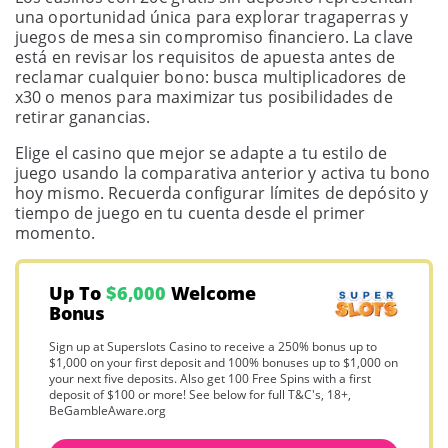
una oportunidad única para explorar tragaperras y
juegos de mesa sin compromiso financiero. La clave
está en revisar los requisitos de apuesta antes de
reclamar cualquier bono: busca multiplicadores de
x30 o menos para maximizar tus posibilidades de
retirar ganancias.
Elige el casino que mejor se adapte a tu estilo de
juego usando la comparativa anterior y activa tu bono
hoy mismo. Recuerda configurar límites de depósito y
tiempo de juego en tu cuenta desde el primer
momento.
Up To
$6,000
Welcome
Bonus
Sign up at Superslots Casino to receive a 250% bonus up to
$1,000 on your first deposit and 100% bonuses up to $1,000 on
your next five deposits. Also get 100 Free Spins with a first
deposit of $100 or more! See below for full T&C's, 18+,
BeGambleAware.org