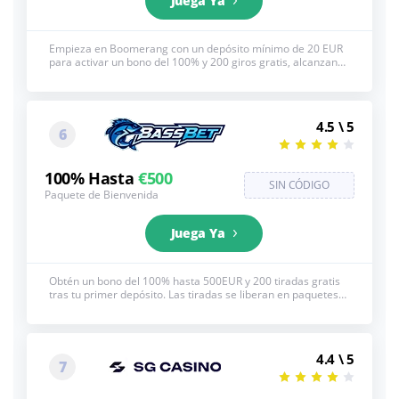
Juega Ya
Empieza en Boomerang con un depósito mínimo de 20 EUR
para activar un bono del 100% y 200 giros gratis, alcanzando
hasta un máximo de 500 EUR en bonos. Consulta los TyC
completos a continuación, 18+
4.5 \ 5
6
100% Hasta
€500
SIN CÓDIGO
Paquete de Bienvenida
Juega Ya
Obtén un bono del 100% hasta 500EUR y 200 tiradas gratis
tras tu primer depósito. Las tiradas se liberan en paquetes
diarios. Consulta los TyC completos a continuación, 18+
4.4 \ 5
7