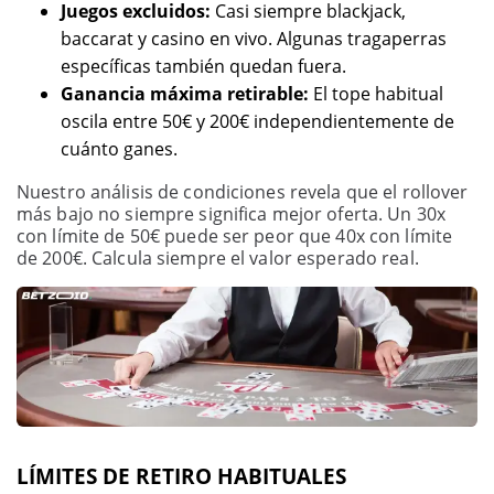
Juegos excluidos:
Casi siempre blackjack,
baccarat y casino en vivo. Algunas tragaperras
específicas también quedan fuera.
Ganancia máxima retirable:
El tope habitual
oscila entre 50€ y 200€ independientemente de
cuánto ganes.
Nuestro análisis de condiciones revela que el rollover
más bajo no siempre significa mejor oferta. Un 30x
con límite de 50€ puede ser peor que 40x con límite
de 200€. Calcula siempre el valor esperado real.
LÍMITES DE RETIRO HABITUALES