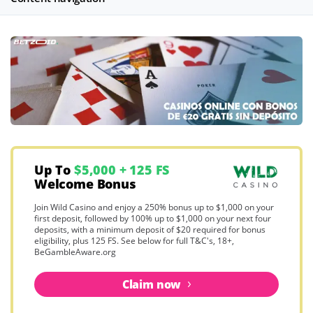
Up To
$5,000 + 125 FS
Welcome Bonus
Join Wild Casino and enjoy a 250% bonus up to $1,000 on your
first deposit, followed by 100% up to $1,000 on your next four
deposits, with a minimum deposit of $20 required for bonus
eligibility, plus 125 FS. See below for full T&C's, 18+,
BeGambleAware.org
Claim now