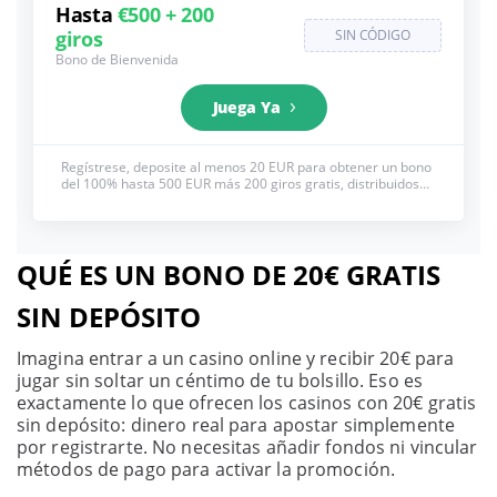
Hasta
€500 + 200
giros
SIN CÓDIGO
Bono de Bienvenida
Juega Ya
Regístrese, deposite al menos 20 EUR para obtener un bono
del 100% hasta 500 EUR más 200 giros gratis, distribuidos
en 10 días. Consulta los TyC completos a continuación, 18+
QUÉ ES UN BONO DE 20€ GRATIS
SIN DEPÓSITO
Imagina entrar a un casino online y recibir 20€ para
jugar sin soltar un céntimo de tu bolsillo. Eso es
exactamente lo que ofrecen los casinos con 20€ gratis
sin depósito: dinero real para apostar simplemente
por registrarte. No necesitas añadir fondos ni vincular
métodos de pago para activar la promoción.