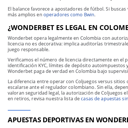
El balance favorece a apostadores de fútbol. Si buscas
más amplios en
operadores como Bwin
.
¿WONDERBET ES LEGAL EN COLOMB
Wonderbet opera legalmente en Colombia con autorizaci
licencia no es decorativa: implica auditorías trimestr
juego responsable.
Verificamos el número de licencia directamente en el p
identificación KYC, límites de depósito autoimpuestos
Wonderbet paga de verdad en Colombia bajo supervisió
La diferencia entre operar con Coljuegos versus sitios o
escalarse ante el regulador colombiano. Sin ella, dep
valoran seguridad legal, la autorización de Coljuegos 
en retiros, revisa nuestra lista de
casas de apuestas sin
APUESTAS DEPORTIVAS EN WONDER