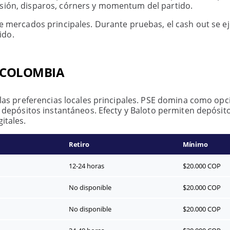
esión, disparos, córners y momentum del partido.
de mercados principales. Durante pruebas, el cash out se e
ido.
 COLOMBIA
 preferencias locales principales. PSE domina como opci
epósitos instantáneos. Efecty y Baloto permiten depósit
itales.
Retiro
Mínimo
12-24 horas
$20.000 COP
No disponible
$20.000 COP
No disponible
$20.000 COP