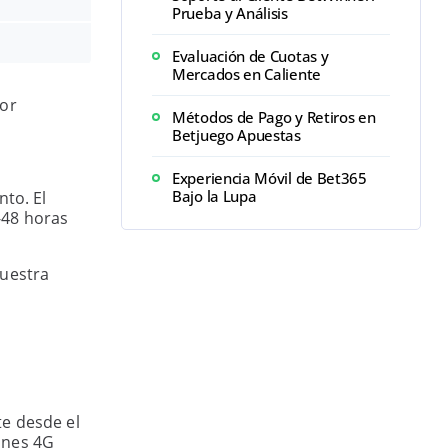
Prueba y Análisis
Evaluación de Cuotas y
Mercados en Caliente
por
Métodos de Pago y Retiros en
Betjuego Apuestas
Experiencia Móvil de Bet365
Bajo la Lupa
nto. El
-48 horas
nuestra
te desde el
ones 4G