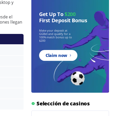
sktop y
Get Up To
$200
sde el
First Deposit Bonus
iones llegan
Make your deposit at
GGBet and qualify for a
100% match bonus up to
$200
Claim now
Selección de casinos