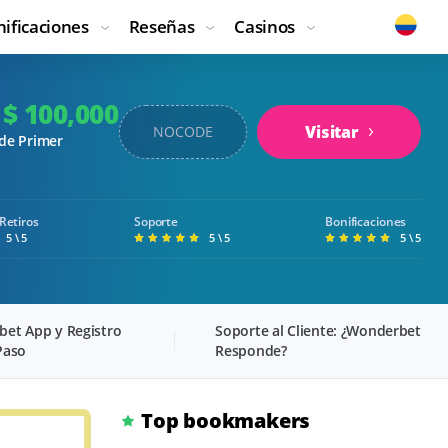
ificaciones
Reseñas
Casinos
$ 100,000
Visitar
NOCODE
de Primer
Retiros
Soporte
Bonificaciones
5 \ 5
5 \ 5
5 \ 5
et App y Registro
Soporte al Cliente: ¿Wonderbet
Paso
Responde?
Top bookmakers