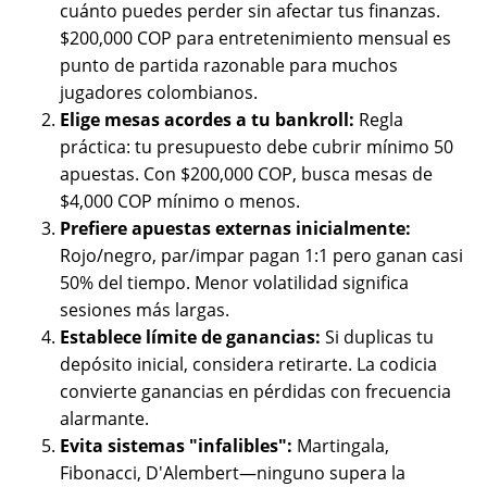
cuánto puedes perder sin afectar tus finanzas.
$200,000 COP para entretenimiento mensual es
punto de partida razonable para muchos
jugadores colombianos.
Elige mesas acordes a tu bankroll:
Regla
práctica: tu presupuesto debe cubrir mínimo 50
apuestas. Con $200,000 COP, busca mesas de
$4,000 COP mínimo o menos.
Prefiere apuestas externas inicialmente:
Rojo/negro, par/impar pagan 1:1 pero ganan casi
50% del tiempo. Menor volatilidad significa
sesiones más largas.
Establece límite de ganancias:
Si duplicas tu
depósito inicial, considera retirarte. La codicia
convierte ganancias en pérdidas con frecuencia
alarmante.
Evita sistemas "infalibles":
Martingala,
Fibonacci, D'Alembert—ninguno supera la