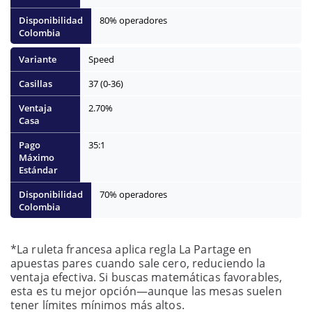
80% operadores
Speed
37 (0-36)
2.70%
35:1
70% operadores
*La ruleta francesa aplica regla La Partage en
apuestas pares cuando sale cero, reduciendo la
ventaja efectiva. Si buscas matemáticas favorables,
esta es tu mejor opción—aunque las mesas suelen
tener límites mínimos más altos.