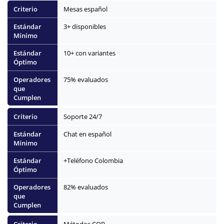
Mesas español
3+ disponibles
10+ con variantes
75% evaluados
Soporte 24/7
Chat en español
+Teléfono Colombia
82% evaluados