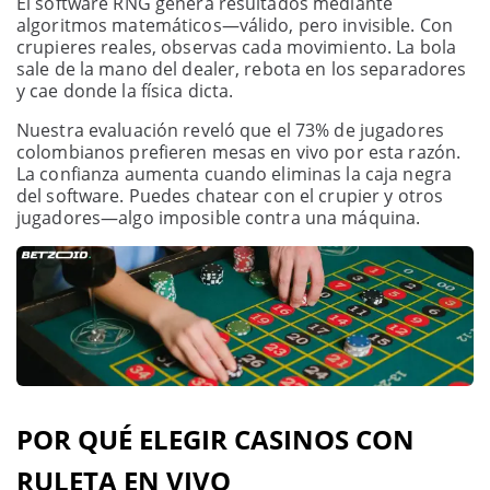
El software RNG genera resultados mediante
algoritmos matemáticos—válido, pero invisible. Con
crupieres reales, observas cada movimiento. La bola
sale de la mano del dealer, rebota en los separadores
y cae donde la física dicta.
Nuestra evaluación reveló que el 73% de jugadores
colombianos prefieren mesas en vivo por esta razón.
La confianza aumenta cuando eliminas la caja negra
del software. Puedes chatear con el crupier y otros
jugadores—algo imposible contra una máquina.
POR QUÉ ELEGIR CASINOS CON
RULETA EN VIVO