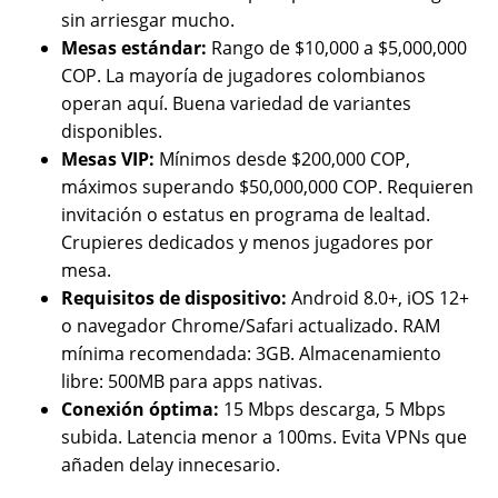
sin arriesgar mucho.
Mesas estándar:
Rango de $10,000 a $5,000,000
COP. La mayoría de jugadores colombianos
operan aquí. Buena variedad de variantes
disponibles.
Mesas VIP:
Mínimos desde $200,000 COP,
máximos superando $50,000,000 COP. Requieren
invitación o estatus en programa de lealtad.
Crupieres dedicados y menos jugadores por
mesa.
Requisitos de dispositivo:
Android 8.0+, iOS 12+
o navegador Chrome/Safari actualizado. RAM
mínima recomendada: 3GB. Almacenamiento
libre: 500MB para apps nativas.
Conexión óptima:
15 Mbps descarga, 5 Mbps
subida. Latencia menor a 100ms. Evita VPNs que
añaden delay innecesario.