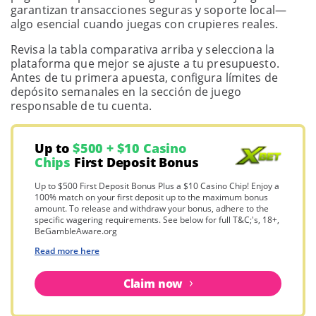
garantizan transacciones seguras y soporte local—
algo esencial cuando juegas con crupieres reales.
Revisa la tabla comparativa arriba y selecciona la
plataforma que mejor se ajuste a tu presupuesto.
Antes de tu primera apuesta, configura límites de
depósito semanales en la sección de juego
responsable de tu cuenta.
Up to
$500 + $10 Casino
Chips
First Deposit Bonus
Up to $500 First Deposit Bonus Plus a $10 Casino Chip! Enjoy a
100% match on your first deposit up to the maximum bonus
amount. To release and withdraw your bonus, adhere to the
specific wagering requirements. See below for full T&C;'s, 18+,
BeGambleAware.org
Read more here
Claim now