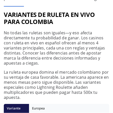
VARIANTES DE RULETA EN VIVO
PARA COLOMBIA
No todas las ruletas son iguales—y eso afecta
directamente tu probabilidad de ganar. Los casinos
con ruleta en vivo en español ofrecen al menos 4
variantes principales, cada una con reglas y ventajas
distintas. Conocer las diferencias antes de apostar
marca la diferencia entre decisiones informadas y
apuestas a ciegas.
La ruleta europea domina el mercado colombiano por
su ventaja de casa favorable. La americana aparece en
menos mesas pero sigue disponible. Las variantes
especiales como Lightning Roulette añaden
multiplicadores que pueden pagar hasta 500x tu
apuesta.
Europea