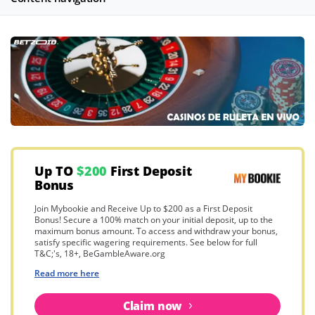
Up TO
$200
First Deposit
Bonus
Join Mybookie and Receive Up to $200 as a First Deposit
Bonus! Secure a 100% match on your initial deposit, up to the
maximum bonus amount. To access and withdraw your bonus,
satisfy specific wagering requirements. See below for full
T&C;'s, 18+, BeGambleAware.org
Read more here
Claim now