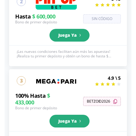
2
Hasta
$ 600,000
SIN CÓDIGO
Bono de primer depósito
Juega Ya
¡Las nuevas condiciones facilitan aún más las apuestas!
¡Realiza tu primer depósito y obtén un bono de hasta $
600.000 en tu cuenta de juego! El bono se acreditará
automáticamente en el Saldo de Bonificación del cliente. Vea
a continuación los términos y condiciones completos, +18,
BeGambleAware.org
4.9 \ 5
3
100% Hasta
$
433,000
BETZOID2026
Bono de primer depósito
Juega Ya