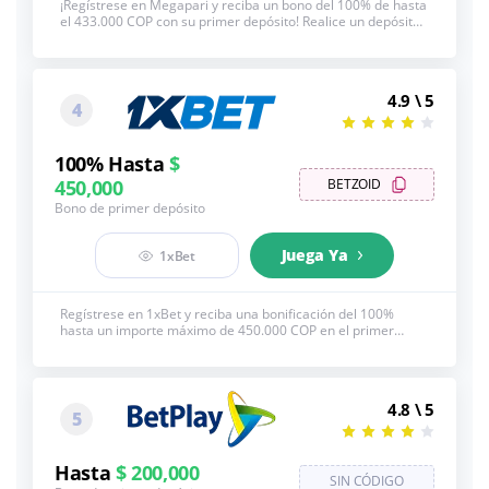
¡Regístrese en Megapari y reciba un bono del 100% de hasta
el 433.000 COP con su primer depósito! Realice un depósito
mínimo de 500 COP. El bono se acredita automáticamente
en la cuenta del cliente después de realizarse el depósito.
Vea a continuación los términos y condiciones completos,
+18, BeGambleAware.org
4.9 \ 5
4
100% Hasta
$
450,000
BETZOID
Bono de primer depósito
Juega Ya
1xBet
Regístrese en 1xBet y reciba una bonificación del 100%
hasta un importe máximo de 450.000 COP en el primer
depósito. Un cliente sólo tiene derecho a una bonificación. El
depósito mínimo requerido para activar la bonificación es de
525 COP. Vea a continuación los términos y condiciones
completos, +18, BeGambleAware.org
4.8 \ 5
5
Hasta
$ 200,000
SIN CÓDIGO