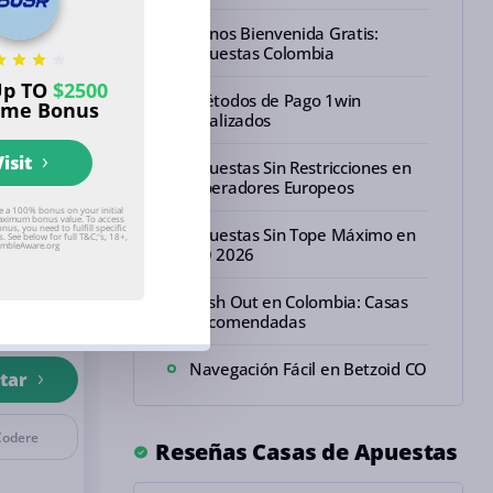
Bonos Bienvenida Gratis:
ajuego
Apuestas Colombia
Up TO
$2500
Métodos de Pago 1win
ome Bonus
Analizados
Visit
Apuestas Sin Restricciones en
itar
Operadores Europeos
e a 100% bonus on your initial
maximum bonus value. To access
us, you need to fulfill specific
Apuestas Sin Tope Máximo en
ushBet
 See below for full T&C;'s, 18+,
mbleAware.org
CO 2026
Cash Out en Colombia: Casas
Recomendadas
Navegación Fácil en Betzoid CO
itar
Codere
Reseñas Casas de Apuestas