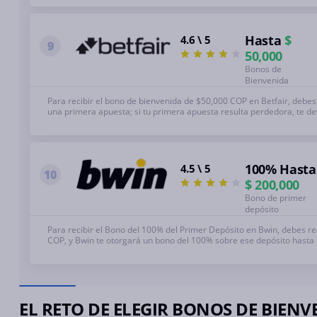
Hasta
$
4.6 \ 5
9
50,000
Bonos de
Bienvenida
Para recibir el bono de bienvenida de $50,000 COP en Betfair, debes 
una primera apuesta; si tu primera apuesta resulta perdedora, te d
de $50,000 COP como bono. Vea a continuación los términos y con
100% Hasta
4.5 \ 5
10
$ 200,000
Bono de primer
depósito
Para recibir el Bono del 100% del Primer Depósito en Bwin, debes r
COP, y Bwin te otorgará un bono del 100% sobre ese depósito hasta
y condiciones completos, +18, BeGambleAware.org
EL RETO DE ELEGIR BONOS DE BIEN