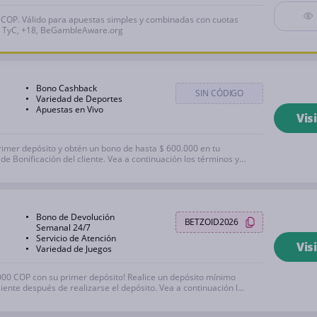
0 COP. Válido para apuestas simples y combinadas con cuotas
can TyC, +18, BeGambleAware.org
Bono Cashback
SIN CÓDIGO
Variedad de Deportes
Apuestas en Vivo
Vis
primer depósito y obtén un bono de hasta $ 600.000 en tu
e Bonificación del cliente. Vea a continuación los términos y
Bono de Devolución
BETZOID2026
Semanal 24/7
Servicio de Atención
Vis
Variedad de Juegos
000 COP con su primer depósito! Realice un depósito mínimo
iente después de realizarse el depósito. Vea a continuación los