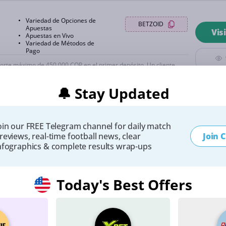
Variedad de Opciones de
BETZOID
Apuestas
Vis
Apuestas en Vivo
Variedad de Métodos de
Pago
porte máximo de 450.000 COP en el primer depósito. Un cliente
para activar la bonificación es de 525 COP. Vea a continuación
🔔 Stay Updated
Apuesta Gratis
SIN CÓDIGO
Bonos Gota Misteriosa
Vis
oin our FREE Telegram channel for daily match
Torneo Cazadores de la
reviews, real-time football news, clear
Join 
Fortuna
nfographics & complete results wrap-ups
B
istra una nueva cuenta, realiza un primer depósito de al
. Vea a continuación los términos y condiciones completos,
Today's Best Offers
Variedad de Deportes
SIN CÓDIGO
Uso de Moneda Local
Vis
Multiplicador Progresivo