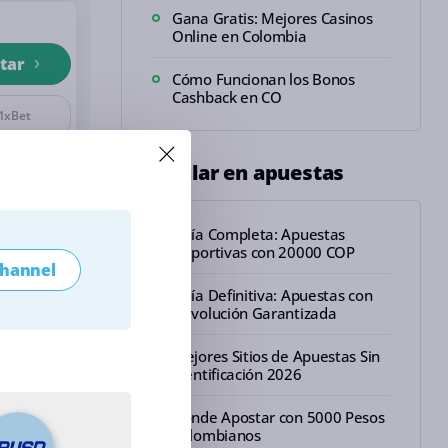
Gana Gratis: Mejores Casinos
Online en Colombia
itar
Cómo Funcionan los Bonos
Cashback en CO
1xBet
Popular en apuestas
Guía Completa: Apuestas
itar
Deportivas con 20000 COP
Channel
Guía Definitiva: Apuestas con
etplay
Devolución Garantizada
Mejores Sitios de Apuestas Sin
Identificación 2026
Donde Apostar con 5000 Pesos
itar
Colombianos