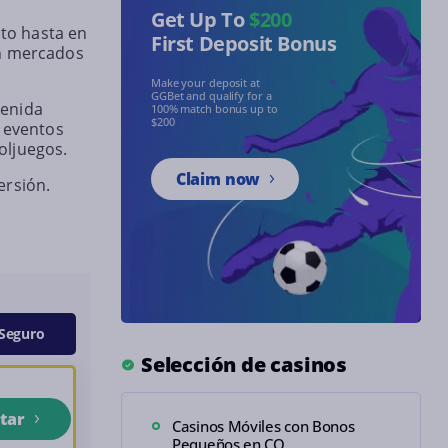
Get Up To
$200
to hasta en
First Deposit Bonus
en mercados
Make your deposit at
GGBet and qualify for a
venida
100% match bonus up to
$200
 eventos
oljuegos.
Claim now
ersión.
 Seguro
Selección de casinos
itar
Casinos Móviles con Bonos
Pequeños en CO