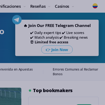
ificaciones
Reseñas
Casinos
🔥 Join Our FREE Telegram Channel
no
✔️ Daily expert tips ✔️ Live scores
✔️ Match analysis ✔️ Breaking news
⏰ Limited free access
👉 Join Now
nvenida en Apuestas
Errores Comunes al Reclamar
Bonos
Top bookmakers